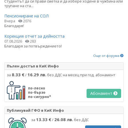
Студентът да си прави сметка и да избере ходене в чужбина или
трупане на ста...
Пенсиониране на СОЛ
Вчера
2076
Благодаря!
Корекция отчет за дейността
07.08.2026
283
Благодаря за потвърждението!
Още от форума
Пълен достъп в КиК Инфо
8.33 €
16.29 лв.
за
/
без ДДС на месец при год. абонамент
по-лесно
по-бързо
Абонамент
по-сигурно*
Публикувай ГФО в КиК Инфо
13.33 €
26.08 лв.
за
/
без ДДС