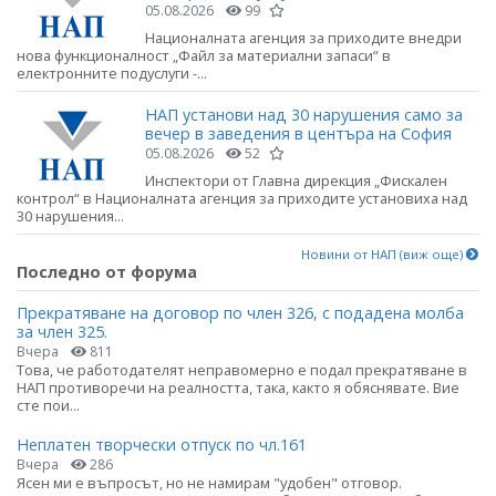
05.08.2026
99
Националната агенция за приходите внедри
нова функционалност „Файл за материални запаси“ в
електронните подуслуги -...
НАП установи над 30 нарушения само за
вечер в заведения в центъра на София
05.08.2026
52
Инспектори от Главна дирекция „Фискален
контрол“ в Националната агенция за приходите установиха над
30 нарушения...
Новини от НАП (виж още)
Последно от форума
Прекратяване на договор по член 326, с подадена молба
за член 325.
Вчера
811
Това, че работодателят неправомерно е подал прекратяване в
НАП противоречи на реалността, така, както я обяснявате. Вие
сте пои...
Неплатен творчески отпуск по чл.161
Вчера
286
Ясен ми е въпросът, но не намирам "удобен" отговор.