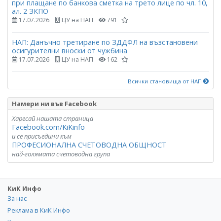
при плащане по банкова сметка на трето лице по чл. 10,
ал. 2 ЗКПО
17.07.2026
ЦУ на НАП
791
НАП: Данъчно третиране по ЗДДФЛ на възстановени
осигурителни вноски от чужбина
17.07.2026
ЦУ на НАП
162
Всички становища от НАП
Намери ни във Facebook
Харесай нашата страница
Facebook.com/KiKinfo
и се присъедини към
ПРОФЕСИОНАЛНА СЧЕТОВОДНА ОБЩНОСТ
най-голямата счетоводна група
КиК Инфо
За нас
Реклама в КиК Инфо