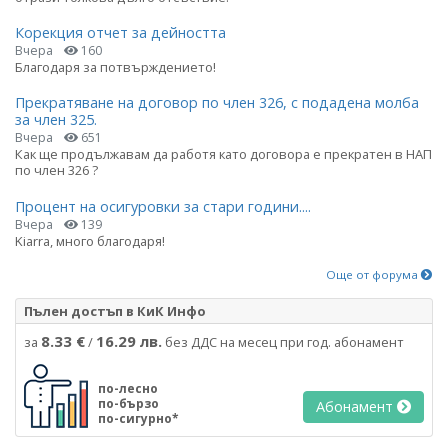
Корекция отчет за дейността
Вчера
160
Благодаря за потвърждението!
Прекратяване на договор по член 326, с подадена молба
за член 325.
Вчера
651
Как ще продължавам да работя като договора е прекратен в НАП
по член 326 ?
Процент на осигуровки за стари години....
Вчера
139
Kiarra, много благодаря!
Още от форума
Пълен достъп в КиК Инфо
8.33 €
16.29 лв.
за
/
без ДДС на месец при год. абонамент
по-лесно
по-бързо
Абонамент
по-сигурно*