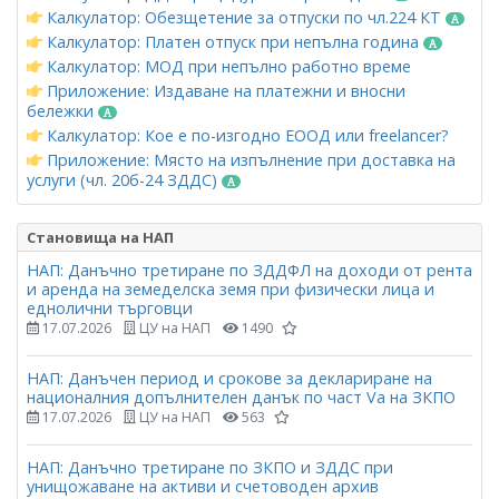
Калкулатор: Обезщетение за отпуски по чл.224 КТ
Калкулатор: Платен отпуск при непълна година
Калкулатор: МОД при непълно работно време
Приложение: Издаване на платежни и вносни
бележки
Калкулатор: Кое е по-изгодно ЕООД или freelancer?
Приложение: Място на изпълнение при доставка на
услуги (чл. 20б-24 ЗДДС)
Становища на НАП
НАП: Данъчно третиране по ЗДДФЛ на доходи от рента
и аренда на земеделска земя при физически лица и
еднолични търговци
17.07.2026
ЦУ на НАП
1490
НАП: Данъчен период и срокове за деклариране на
националния допълнителен данък по част Vа на ЗКПО
17.07.2026
ЦУ на НАП
563
НАП: Данъчно третиране по ЗКПО и ЗДДС при
унищожаване на активи и счетоводен архив