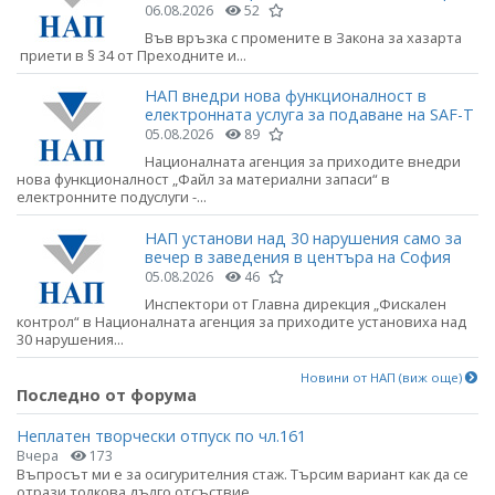
06.08.2026
52
Във връзка с промените в Закона за хазарта
приети в § 34 от Преходните и...
НАП внедри нова функционалност в
електронната услуга за подаване на SAF-T
05.08.2026
89
Националната агенция за приходите внедри
нова функционалност „Файл за материални запаси“ в
електронните подуслуги -...
НАП установи над 30 нарушения само за
вечер в заведения в центъра на София
05.08.2026
46
Инспектори от Главна дирекция „Фискален
контрол“ в Националната агенция за приходите установиха над
30 нарушения...
Новини от НАП (виж още)
Последно от форума
Неплатен творчески отпуск по чл.161
Вчера
173
Въпросът ми е за осигурителния стаж. Търсим вариант как да се
отрази толкова дълго отсъствие.