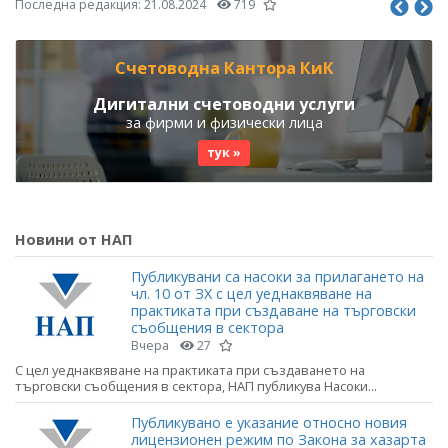
Последна редакция:
21.08.2024
719
Счетоводна Кантора КиК
Дигитални счетоводни услуги
за фирми и физически лица
тук »
Новини от НАП
Публикувани са насоки за прилагането на
чл. 10 от ЗХ с цел уеднаквяване на
практиката при създаване на търговски
съобщения в сектора
Вчера
27
С цел уеднаквяване на практиката при създаването на
търговски съобщения в сектора, НАП публикува Насоки...
Публикувано е указание относно новия
лицензионен режим по Закона за хазарта