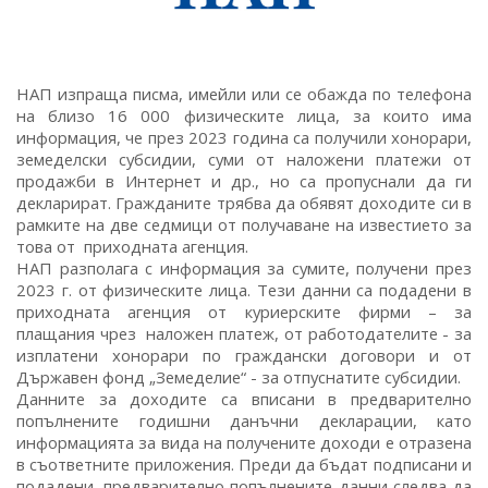
НАП изпраща писма, имейли или се обажда по телефона
на близо 16 000 физическите лица, за които има
информация, че през 2023 година са получили хонорари,
земеделски субсидии, суми от наложени платежи от
продажби в Интернет и др., но са пропуснали да ги
декларират. Гражданите трябва да обявят доходите си в
рамките на две седмици от получаване на известието за
това от приходната агенция.
НАП разполага с информация за сумите, получени през
2023 г. от физическите лица. Тези данни са подадени в
приходната агенция от куриерските фирми – за
плащания чрез наложен платеж, от работодателите - за
изплатени хонорари по граждански договори и от
Държавен фонд „Земеделие“ - за отпуснатите субсидии.
Данните за доходите са вписани в предварително
попълнените годишни данъчни декларации, като
информацията за вида на получените доходи е отразена
в съответните приложения. Преди да бъдат подписани и
подадени, предварително попълнените данни следва да