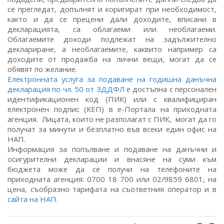
се прегледат, допълнят и коригират при необходимост,
както и да се прецени дали доходите, вписани в
декларацията, са облагаеми или необлагаеми.
Облагаемите доходи подлежат на задължително
деклариране, а необлагаемите, каквито например са
доходите от продажба на лични вещи, могат да се
обявят по желание.
Електронната услуга за подаване на годишна данъчна
декларация по чл. 50 от ЗДДФЛ
е достъпна с персонален
идентификационен код (ПИК) или с квалифициран
електронен подпис (КЕП) в е-Портала на приходната
агенция. Лицата, които не разполагат с ПИК, могат да го
получат за минути и безплатно във всеки един офис на
НАП.
Информация за попълване и подаване на данъчни и
осигурителни декларации и внасяне на суми към
бюджета може да се получи на телефоните на
приходната агенция: 0700 18 700 или 02/9859 6801, на
цена, съобразно тарифата на съответния оператор и в
сайта на НАП
.