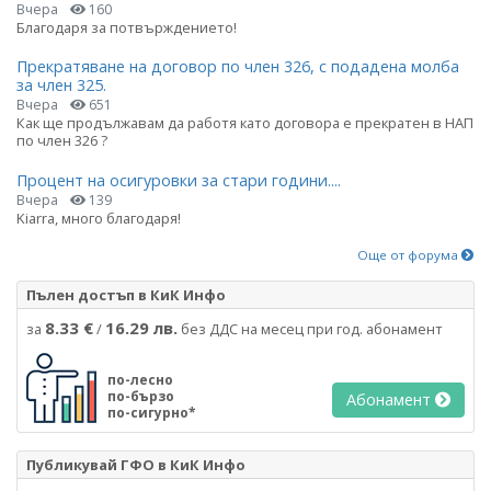
Вчера
160
Благодаря за потвърждението!
Прекратяване на договор по член 326, с подадена молба
за член 325.
Вчера
651
Как ще продължавам да работя като договора е прекратен в НАП
по член 326 ?
Процент на осигуровки за стари години....
Вчера
139
Kiarra, много благодаря!
Още от форума
Пълен достъп в КиК Инфо
8.33 €
16.29 лв.
за
/
без ДДС на месец при год. абонамент
по-лесно
по-бързо
Абонамент
по-сигурно*
Публикувай ГФО в КиК Инфо