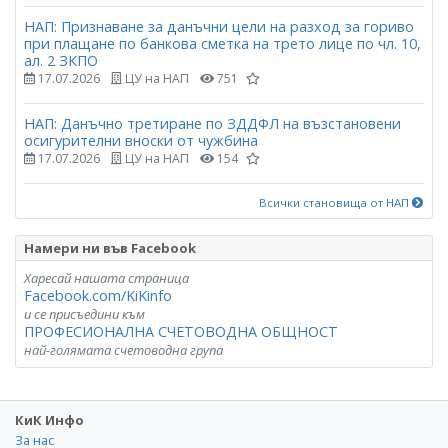
НАП: Признаване за данъчни цели на разход за гориво
при плащане по банкова сметка на трето лице по чл. 10,
ал. 2 ЗКПО
17.07.2026
ЦУ на НАП
751
НАП: Данъчно третиране по ЗДДФЛ на възстановени
осигурителни вноски от чужбина
17.07.2026
ЦУ на НАП
154
Всички становища от НАП
Намери ни във Facebook
Харесай нашата страница
Facebook.com/KiKinfo
и се присъедини към
ПРОФЕСИОНАЛНА СЧЕТОВОДНА ОБЩНОСТ
най-голямата счетоводна група
КиК Инфо
За нас