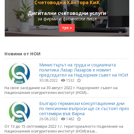
Счетоводна Кантора КиК
Дигитални счетоводни услуги
за фирми и физически лица
тук »
Новини от НОИ
Министърът на труда и социалната
политика Лазар Лазаров е новият
председател на Надзорния съвет на НОИ
30.08.2022
1532
На свое заседание на 30 август 2022 г. Надзорният съвет на
Националния осигурителен институт (НОИ)...
Българо-германски консултационни дни
по пенсионни въпроси ще се състоят през
септември във Варна
26.08.2022
1482
От 13 до 15 септември 2022 т.г. териториалното поделение на
Националния осигурителен институт (НОИ) във...