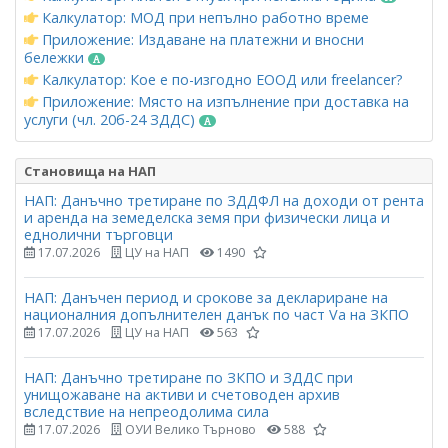
Калкулатор: МОД при непълно работно време
Приложение: Издаване на платежни и вносни
бележки
Калкулатор: Кое е по-изгодно ЕООД или freelancer?
Приложение: Място на изпълнение при доставка на
услуги (чл. 20б-24 ЗДДС)
Становища на НАП
НАП: Данъчно третиране по ЗДДФЛ на доходи от рента
и аренда на земеделска земя при физически лица и
еднолични търговци
17.07.2026
ЦУ на НАП
1490
НАП: Данъчен период и срокове за деклариране на
националния допълнителен данък по част Vа на ЗКПО
17.07.2026
ЦУ на НАП
563
НАП: Данъчно третиране по ЗКПО и ЗДДС при
унищожаване на активи и счетоводен архив
вследствие на непреодолима сила
17.07.2026
ОУИ Велико Търново
588