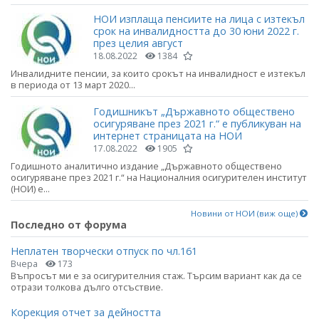
НОИ изплаща пенсиите на лица с изтекъл
срок на инвалидността до 30 юни 2022 г.
през целия август
18.08.2022
1384
Инвалидните пенсии, за които срокът на инвалидност е изтекъл
в периода от 13 март 2020...
Годишникът „Държавното обществено
осигуряване през 2021 г.“ е публикуван на
интернет страницата на НОИ
17.08.2022
1905
Годишното аналитично издание „Държавното обществено
осигуряване през 2021 г.“ на Националния осигурителен институт
(НОИ) е...
Новини от НОИ (виж още)
Последно от форума
Неплатен творчески отпуск по чл.161
Вчера
173
Въпросът ми е за осигурителния стаж. Търсим вариант как да се
отрази толкова дълго отсъствие.
Корекция отчет за дейността