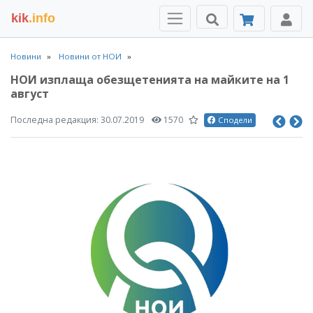
kik
.info
Новини
Новини от НОИ
НОИ изплаща обезщетенията на майките на 1
август
Последна редакция:
30.07.2019
1570
Сподели