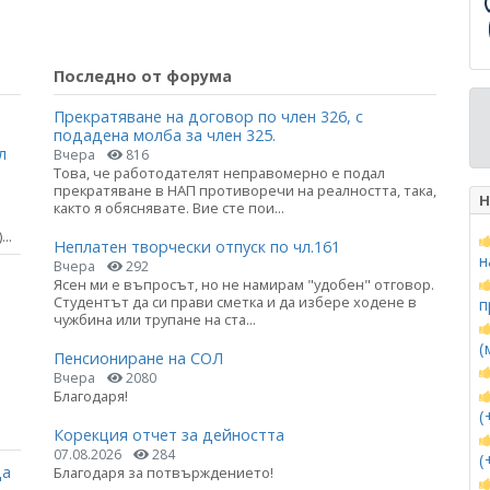
Последно от форума
Прекратяване на договор по член 326, с
подадена молба за член 325.
л
Вчера
816
Това, че работодателят неправомерно е подал
прекратяване в НАП противоречи на реалността, така,
Н
както я обяснявате. Вие сте пои...
..
Неплатен творчески отпуск по чл.161
н
Вчера
292
Ясен ми е въпросът, но не намирам "удобен" отговор.
Студентът да си прави сметка и да избере ходене в
п
чужбина или трупане на ста...
(
Пенсиониране на СОЛ
Вчера
2080
Благодаря!
(
Корекция отчет за дейността
07.08.2026
284
(
ца
Благодаря за потвърждението!