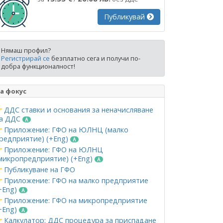
Публикувай
Нямаш профил?
Регистрирай се
безплатно сега и получи по-
добра функционалност!
а фокус
ДДС ставки и основания за неначисляване
а ДДС
Приложение: ГФО на ЮЛНЦ (малко
редприятие) (+Eng)
Приложение: ГФО на ЮЛНЦ
микропредприятие) (+Eng)
Публикуване на ГФО
Приложение: ГФО на малко предприятие
+Eng)
Приложение: ГФО на микропредприятие
+Eng)
Калкулатор: ДДС процедура за приспадане