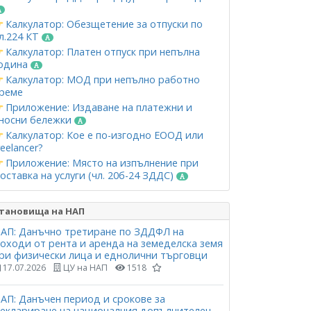
Калкулатор: Обезщетение за отпуски по
л.224 КТ
Калкулатор: Платен отпуск при непълна
одина
Калкулатор: МОД при непълно работно
реме
Приложение: Издаване на платежни и
носни бележки
Калкулатор: Кое е по-изгодно ЕООД или
reelancer?
Приложение: Място на изпълнение при
оставка на услуги (чл. 20б-24 ЗДДС)
тановища на НАП
АП: Данъчно третиране по ЗДДФЛ на
оходи от рента и аренда на земеделска земя
ри физически лица и еднолични търговци
17.07.2026
ЦУ на НАП
1518
АП: Данъчен период и срокове за
еклариране на националния допълнителен