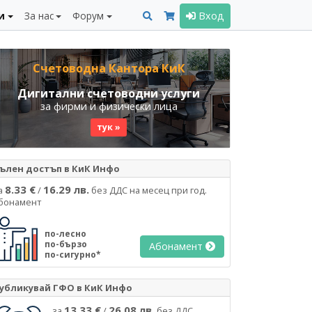
и
За нас
Форум
Вход
Счетоводна Кантора КиК
Дигитални счетоводни услуги
за фирми и физически лица
тук »
ълен достъп в КиК Инфо
8.33 €
16.29 лв.
а
/
без ДДС на месец при год.
бонамент
по-лесно
по-бързо
Абонамент
по-сигурно*
убликувай ГФО в КиК Инфо
13.33 €
26.08 лв.
за
/
без ДДС