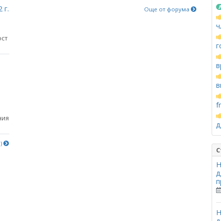
 г.
Още от форума
ч
ост
г
в
в
f
ния
д
е)
С
Н
д
п
Н
д