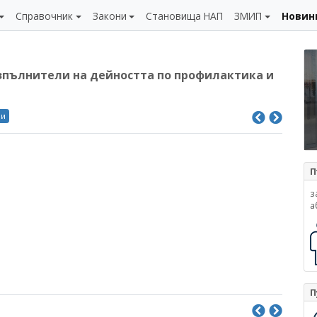
Справочник
Закони
Становища НАП
ЗМИП
Новин
зпълнители на дейността по профилактика и
ли
П
з
а
П