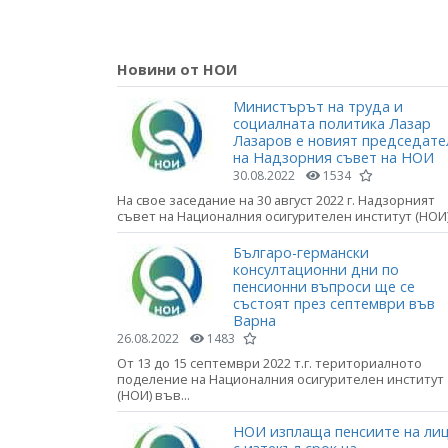
Новини от НОИ
Министърът на труда и
социалната политика Лазар
Лазаров е новият председате
на Надзорния съвет на НОИ
30.08.2022
1534
На свое заседание на 30 август 2022 г. Надзорният
съвет на Националния осигурителен институт (НОИ).
Българо-германски
консултационни дни по
пенсионни въпроси ще се
състоят през септември във
Варна
26.08.2022
1483
От 13 до 15 септември 2022 т.г. териториалното
поделение на Националния осигурителен институт
(НОИ) във...
НОИ изплаща пенсиите на ли