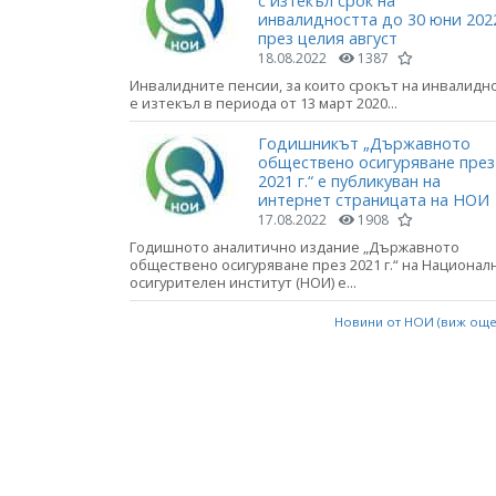
с изтекъл срок на
инвалидността до 30 юни 2022
през целия август
18.08.2022
1387
Инвалидните пенсии, за които срокът на инвалидн
е изтекъл в периода от 13 март 2020...
Годишникът „Държавното
обществено осигуряване през
2021 г.“ е публикуван на
интернет страницата на НОИ
17.08.2022
1908
Годишното аналитично издание „Държавното
обществено осигуряване през 2021 г.“ на Национал
осигурителен институт (НОИ) е...
Новини от НОИ (виж ощ