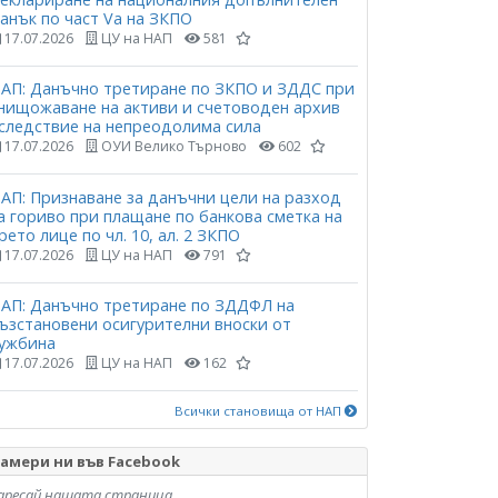
анък по част Vа на ЗКПО
17.07.2026
ЦУ на НАП
581
АП: Данъчно третиране по ЗКПО и ЗДДС при
нищожаване на активи и счетоводен архив
следствие на непреодолима сила
17.07.2026
ОУИ Велико Търново
602
АП: Признаване за данъчни цели на разход
а гориво при плащане по банкова сметка на
рето лице по чл. 10, ал. 2 ЗКПО
17.07.2026
ЦУ на НАП
791
АП: Данъчно третиране по ЗДДФЛ на
ъзстановени осигурителни вноски от
ужбина
17.07.2026
ЦУ на НАП
162
Всички становища от НАП
амери ни във Facebook
аресай нашата страница