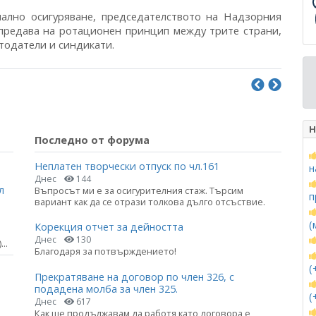
иално осигуряване, председателството на Надзорния
 предава на ротационен принцип между трите страни,
отодатели и синдикати.
Н
Последно от форума
Неплатен творчески отпуск по чл.161
н
Днес
144
л
Въпросът ми е за осигурителния стаж. Търсим
п
вариант как да се отрази толкова дълго отсъствие.
(
Корекция отчет за дейността
Днес
130
..
Благодаря за потвърждението!
(
Прекратяване на договор по член 326, с
подадена молба за член 325.
(
Днес
617
Как ще продължавам да работя като договора е