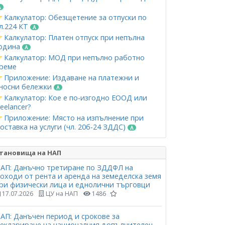
Калкулатор: Обезщетение за отпуски по
л.224 КТ
Калкулатор: Платен отпуск при непълна
одина
Калкулатор: МОД при непълно работно
реме
Приложение: Издаване на платежни и
носни бележки
Калкулатор: Кое е по-изгодно ЕООД или
reelancer?
Приложение: Място на изпълнение при
оставка на услуги (чл. 20б-24 ЗДДС)
тановища на НАП
АП: Данъчно третиране по ЗДДФЛ на
оходи от рента и аренда на земеделска земя
ри физически лица и еднолични търговци
17.07.2026
ЦУ на НАП
1486
АП: Данъчен период и срокове за
еклариране на националния допълнителен