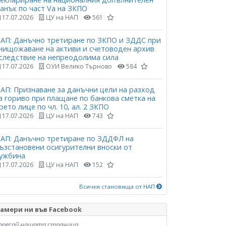
анък по част Vа на ЗКПО
17.07.2026
ЦУ на НАП
561
АП: Данъчно третиране по ЗКПО и ЗДДС при
нищожаване на активи и счетоводен архив
следствие на непреодолима сила
17.07.2026
ОУИ Велико Търново
584
АП: Признаване за данъчни цели на разход
а гориво при плащане по банкова сметка на
рето лице по чл. 10, ал. 2 ЗКПО
17.07.2026
ЦУ на НАП
743
АП: Данъчно третиране по ЗДДФЛ на
ъзстановени осигурителни вноски от
ужбина
17.07.2026
ЦУ на НАП
152
Всички становища от НАП
амери ни във Facebook
аресай нашата страница