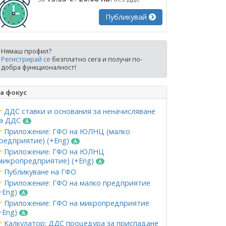
Публикувай
Нямаш профил?
Регистрирай се
безплатно сега и получи по-
добра функционалност!
а фокус
ДДС ставки и основания за неначисляване
а ДДС
Приложение: ГФО на ЮЛНЦ (малко
редприятие) (+Eng)
Приложение: ГФО на ЮЛНЦ
микропредприятие) (+Eng)
Публикуване на ГФО
Приложение: ГФО на малко предприятие
+Eng)
Приложение: ГФО на микропредприятие
+Eng)
Калкулатор: ДДС процедура за приспадане