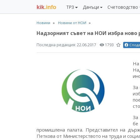
kik
.info
ТРЗ
Данъци
Счетоводство
Новини
Новини от НОИ
Надзорният съвет на НОИ избра ново
Последна редакция:
22.06.2017
1793
Спод
На
На
ин
За
из
по
ст
За
бе
промишлена палата. Представител на дър
Петкова от Министерството на труда и социа