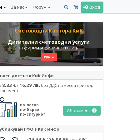
и
За нас
Форум
Вход
Счетоводна Кантора КиК
Дигитални счетоводни услуги
за фирми и физически лица
тук »
ълен достъп в КиК Инфо
8.33 €
16.29 лв.
а
/
без ДДС на месец при год.
бонамент
по-лесно
по-бързо
Абонамент
по-сигурно*
убликувай ГФО в КиК Инфо
13.33 €
26.08 лв.
за
/
без ДДС