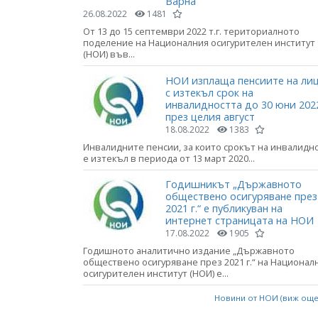
Варна
26.08.2022
1481
От 13 до 15 септември 2022 т.г. териториалното
поделение на Националния осигурителен институт
(НОИ) във...
НОИ изплаща пенсиите на ли
с изтекъл срок на
инвалидността до 30 юни 2022
през целия август
18.08.2022
1383
Инвалидните пенсии, за които срокът на инвалидн
е изтекъл в периода от 13 март 2020...
Годишникът „Държавното
обществено осигуряване през
2021 г.“ е публикуван на
интернет страницата на НОИ
17.08.2022
1905
Годишното аналитично издание „Държавното
обществено осигуряване през 2021 г.“ на Национал
осигурителен институт (НОИ) е...
Новини от НОИ (виж ощ