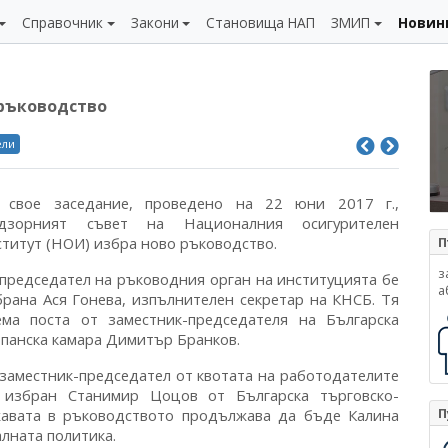
Справочник
Закони
Становища НАП
ЗМИП
Новин
 ръководство
ели
 свое заседание, проведено на 22 юни 2017 г.,
дзорният съвет на Националния осигурителен
ститут (НОИ) избра ново ръководство.
П
з
 председател на ръководния орган на институцията бе
а
брана Ася Гонева, изпълнителен секретар на КНСБ. Тя
ема поста от заместник-председателя на Българска
опанска камара Димитър Бранков.
 заместник-председател от квотата на работодателите
 избран Станимир Цоцов от Българска търговско-
П
жавата в ръководството продължава да бъде Калина
лната политика.