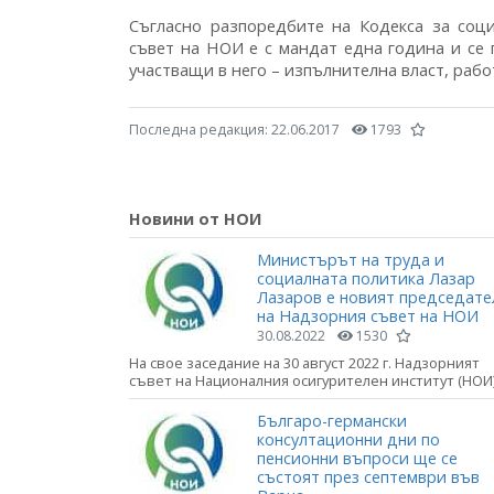
Съгласно разпоредбите на Кодекса за соц
съвет на НОИ е с мандат една година и се
участващи в него – изпълнителна власт, раб
Последна редакция:
22.06.2017
1793
Новини от НОИ
Министърът на труда и
социалната политика Лазар
Лазаров е новият председате
на Надзорния съвет на НОИ
30.08.2022
1530
На свое заседание на 30 август 2022 г. Надзорният
съвет на Националния осигурителен институт (НОИ).
Българо-германски
консултационни дни по
пенсионни въпроси ще се
състоят през септември във