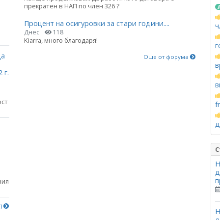
прекратен в НАП по член 326 ?
Процент на осигуровки за стари години....
ч
Днес
118
Kiarra, много благодаря!
г
ца
Още от форума
в
 г.
в
ост
f
д
С
Н
д
п
ния
е)
Н
д