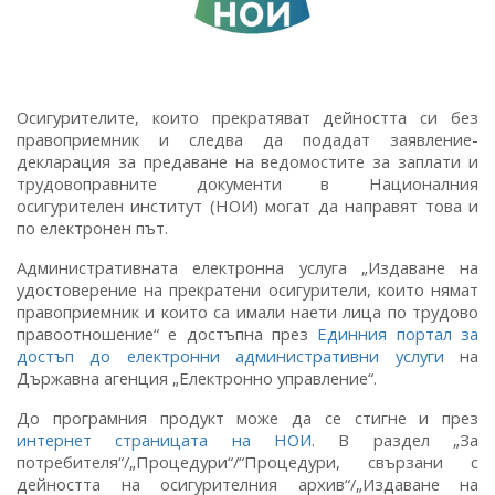
Осигурителите, които прекратяват дейността си без
правоприемник и следва да подадат заявление-
декларация за предаване на ведомостите за заплати и
трудовоправните документи в Националния
осигурителен институт (НОИ) могат да направят това и
по електронен път.
Административната електронна услуга „Издаване на
удостоверение на прекратени осигурители, които нямат
правоприемник и които са имали наети лица по трудово
правоотношение“ е достъпна през
Единния портал за
достъп до електронни административни услуги
на
Държавна агенция „Електронно управление“.
До програмния продукт може да се стигне и през
интернет страницата на НОИ
. В раздел „За
потребителя“/„Процедури“/“Процедури, свързани с
дейността на осигурителния архив“/„Издаване на