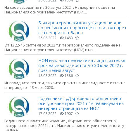
30.08.2022
1534
На свое заседание на 30 август 2022 г. Надзорният съвет на
Националния осигурителен институт (НОИ)...
Българо-германски консултационни дни
по пенсионни въпроси ще се състоят през
септември във Варна
26.08.2022
1483
От 13 до 15 септември 2022 т.г. териториалното поделение на
Националния осигурителен институт (НОИ) във...
НОИ изплаща пенсиите на лица с изтекъл
срок на инвалидността до 30 юни 2022 г.
през целия август
18.08.2022
1386
Инвалидните пенсии, за които срокът на инвалидност е изтекъл
в периода от 13 март 2020...
Годишникът „Държавното обществено
осигуряване през 2021 г.“ е публикуван на
интернет страницата на НОИ
17.08.2022
1907
Годишното аналитично издание „Държавното обществено
осигуряване през 2021 г.“ на Националния осигурителен институт
(НОИ) е...