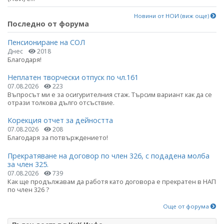
Новини от НОИ (виж още)
Последно от форума
Пенсиониране на СОЛ
Днес
2018
Благодаря!
Неплатен творчески отпуск по чл.161
07.08.2026
223
Въпросът ми е за осигурителния стаж. Търсим вариант как да се
отрази толкова дълго отсъствие.
Корекция отчет за дейността
07.08.2026
208
Благодаря за потвърждението!
Прекратяване на договор по член 326, с подадена молба
за член 325.
07.08.2026
739
Как ще продължавам да работя като договора е прекратен в НАП
по член 326 ?
Още от форума