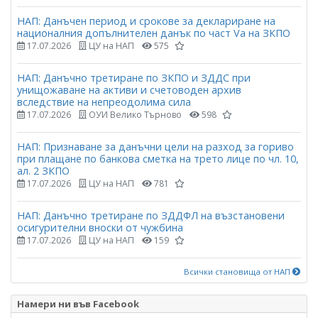
НАП: Данъчен период и срокове за деклариране на
националния допълнителен данък по част Vа на ЗКПО
17.07.2026
ЦУ на НАП
575
НАП: Данъчно третиране по ЗКПО и ЗДДС при
унищожаване на активи и счетоводен архив
вследствие на непреодолима сила
17.07.2026
ОУИ Велико Търново
598
НАП: Признаване за данъчни цели на разход за гориво
при плащане по банкова сметка на трето лице по чл. 10,
ал. 2 ЗКПО
17.07.2026
ЦУ на НАП
781
НАП: Данъчно третиране по ЗДДФЛ на възстановени
осигурителни вноски от чужбина
17.07.2026
ЦУ на НАП
159
Всички становища от НАП
Намери ни във Facebook