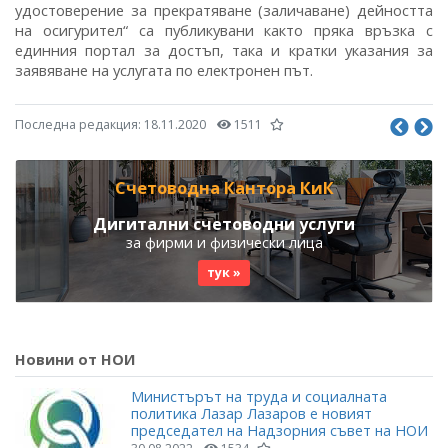
удостоверение за прекратяване (заличаване) дейността
на осигурител“ са публикувани както пряка връзка с
единния портал за достъп, така и кратки указания за
заявяване на услугата по електронен път.
Последна редакция:
18.11.2020
1511
Счетоводна Кантора КиК
Дигитални счетоводни услуги
за фирми и физически лица
тук »
Новини от НОИ
Министърът на труда и социалната
политика Лазар Лазаров е новият
председател на Надзорния съвет на НОИ