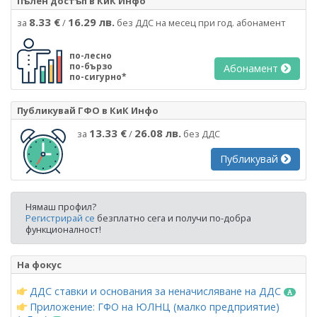
Пълен достъп в КиК Инфо
8.33 €
16.29 лв.
за
/
без ДДС на месец при год. абонамент
по-лесно
по-бързо
Абонамент
по-сигурно*
Публикувай ГФО в КиК Инфо
13.33 €
26.08 лв.
за
/
без ДДС
Публикувай
Нямаш профил?
Регистрирай се
безплатно сега и получи по-добра
функционалност!
На фокус
ДДС ставки и основания за неначисляване на ДДС
Приложение: ГФО на ЮЛНЦ (малко предприятие)