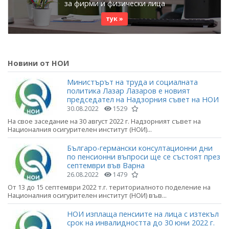
за фирми и физически лица
тук »
Новини от НОИ
Министърът на труда и социалната
политика Лазар Лазаров е новият
председател на Надзорния съвет на НОИ
30.08.2022
1529
На свое заседание на 30 август 2022 г. Надзорният съвет на
Националния осигурителен институт (НОИ)...
Българо-германски консултационни дни
по пенсионни въпроси ще се състоят през
септември във Варна
26.08.2022
1479
От 13 до 15 септември 2022 т.г. териториалното поделение на
Националния осигурителен институт (НОИ) във...
НОИ изплаща пенсиите на лица с изтекъл
срок на инвалидността до 30 юни 2022 г.