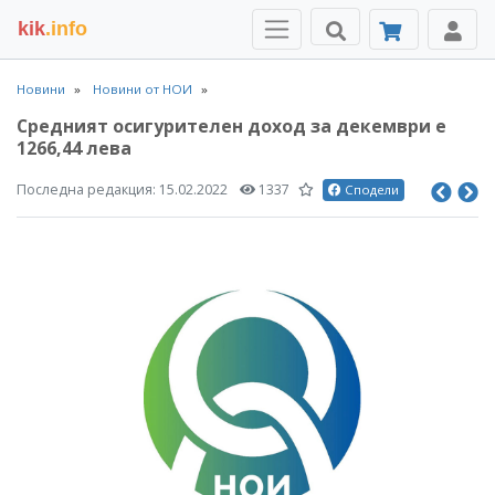
kik
.info
Новини
Новини от НОИ
Средният осигурителен доход за декември е
1266,44 лева
Последна редакция:
15.02.2022
1337
Сподели