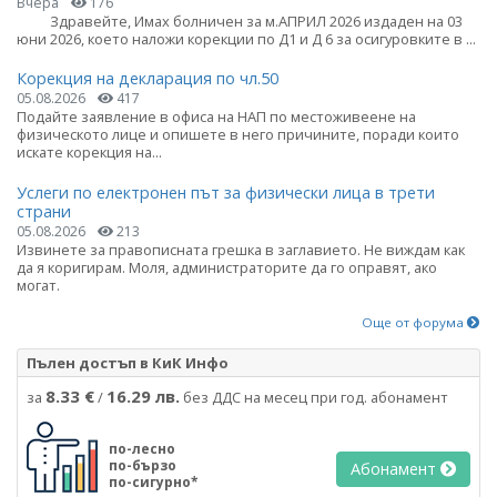
Вчера
176
Здравейте, Имах болничен за м.АПРИЛ 2026 издаден на 03
юни 2026, което наложи корекции по Д1 и Д 6 за осигуровките в ...
Корекция на декларация по чл.50
05.08.2026
417
Подайте заявление в офиса на НАП по местоживеене на
физическото лице и опишете в него причините, поради които
искате корекция на...
Услеги по електронен път за физически лица в трети
страни
05.08.2026
213
Извинете за правописната грешка в заглавието. Не виждам как
да я коригирам. Моля, администраторите да го оправят, ако
могат.
Още от форума
Пълен достъп в КиК Инфо
8.33 €
16.29 лв.
за
/
без ДДС на месец при год. абонамент
по-лесно
по-бързо
Абонамент
по-сигурно*