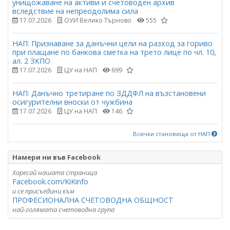
унищожаване на активи и счетоводен архив
вследствие на непреодолима сила
17.07.2026
ОУИ Велико Търново
555
НАП: Признаване за данъчни цели на разход за гориво
при плащане по банкова сметка на трето лице по чл. 10,
ал. 2 ЗКПО
17.07.2026
ЦУ на НАП
699
НАП: Данъчно третиране по ЗДДФЛ на възстановени
осигурителни вноски от чужбина
17.07.2026
ЦУ на НАП
146
Всички становища от НАП
Намери ни във Facebook
Харесай нашата страница
Facebook.com/KiKinfo
и се присъедини към
ПРОФЕСИОНАЛНА СЧЕТОВОДНА ОБЩНОСТ
най-голямата счетоводна група