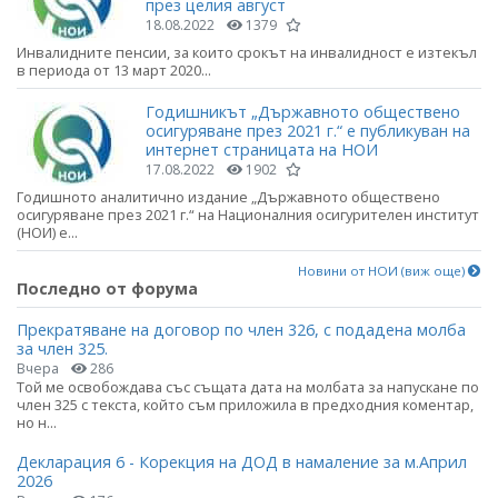
през целия август
18.08.2022
1379
Инвалидните пенсии, за които срокът на инвалидност е изтекъл
в периода от 13 март 2020...
Годишникът „Държавното обществено
осигуряване през 2021 г.“ е публикуван на
интернет страницата на НОИ
17.08.2022
1902
Годишното аналитично издание „Държавното обществено
осигуряване през 2021 г.“ на Националния осигурителен институт
(НОИ) е...
Новини от НОИ (виж още)
Последно от форума
Прекратяване на договор по член 326, с подадена молба
за член 325.
Вчера
286
Той ме освобождава със същата дата на молбата за напускане по
член 325 с текста, който съм приложила в предходния коментар,
но н...
Декларация 6 - Корекция на ДОД в намаление за м.Април
2026