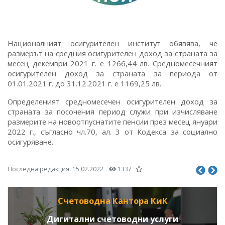
Националният осигурителен институт обявява, че
размерът на средния осигурителен доход за страната за
месец декември 2021 г. е 1266,44 лв. Средномесечният
осигурителен доход за страната за периода от
01.01.2021 г. до 31.12.2021 г. е 1169,25 лв.
Определеният средномесечен осигурителен доход за
страната за посочения период служи при изчисляване
размерите на новоотпуснатите пенсии през месец януари
2022 г., съгласно чл.70, ал. 3 от Кодекса за социално
осигуряване.
Последна редакция:
15.02.2022
1337
Счетоводна Кантора КиК
Дигитални счетоводни услуги