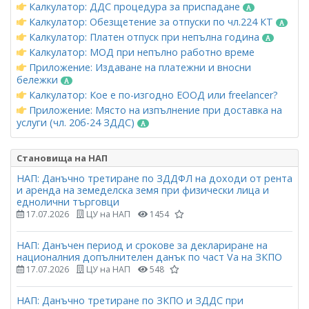
Калкулатор: ДДС процедура за приспадане
Калкулатор: Обезщетение за отпуски по чл.224 КТ
Калкулатор: Платен отпуск при непълна година
Калкулатор: МОД при непълно работно време
Приложение: Издаване на платежни и вносни
бележки
Калкулатор: Кое е по-изгодно ЕООД или freelancer?
Приложение: Място на изпълнение при доставка на
услуги (чл. 20б-24 ЗДДС)
Становища на НАП
НАП: Данъчно третиране по ЗДДФЛ на доходи от рента
и аренда на земеделска земя при физически лица и
еднолични търговци
17.07.2026
ЦУ на НАП
1454
НАП: Данъчен период и срокове за деклариране на
националния допълнителен данък по част Vа на ЗКПО
17.07.2026
ЦУ на НАП
548
НАП: Данъчно третиране по ЗКПО и ЗДДС при