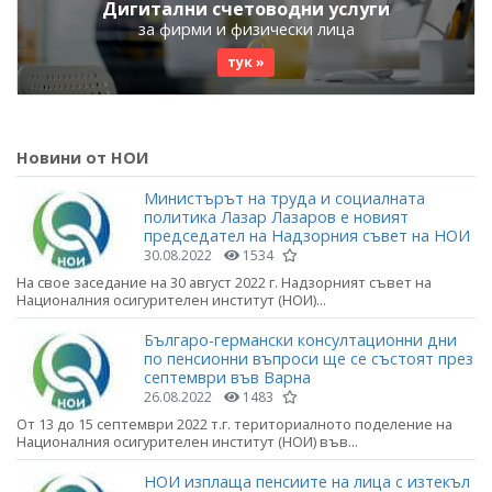
Дигитални счетоводни услуги
за фирми и физически лица
тук »
Новини от НОИ
Министърът на труда и социалната
политика Лазар Лазаров е новият
председател на Надзорния съвет на НОИ
30.08.2022
1534
На свое заседание на 30 август 2022 г. Надзорният съвет на
Националния осигурителен институт (НОИ)...
Българо-германски консултационни дни
по пенсионни въпроси ще се състоят през
септември във Варна
26.08.2022
1483
От 13 до 15 септември 2022 т.г. териториалното поделение на
Националния осигурителен институт (НОИ) във...
НОИ изплаща пенсиите на лица с изтекъл