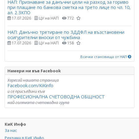
НАП: Признаване за данъчни цели на разход за гориво
при плащане по банкова сметка на трето лице по чл. 10,
ал. 2 ЗКПО
17.07.2026
ЦУ на НАП
772
НАП: Данъчно третиране по ЗДДФЛ на възстановени
осигурителни вноски от чужбина
17.07.2026
ЦУ на НАП
158
Всички становища от НАП
Намери ни във Facebook
Харесай нашата страница
Facebook.com/KiKinfo
и се присъедини към
ПРОФЕСИОНАЛНА СЧЕТОВОДНА ОБЩНОСТ
най-голямата счетоводна група
КиК Инфо
За нас
Реклама в КиК Инфо