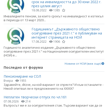
срок на инвалидността до 30 юни 2022 г.
през целия август
18.08.2022
1385
Инвалидните пенсии, за които срокът на инвалидност е изтекъл
в периода от 13 март 2020...
Годишникът „Държавното обществено
осигуряване през 2021 г.“ е публикуван на
интернет страницата на НОИ
17.08.2022
1906
Годишното аналитично издание „Държавното обществено
осигуряване през 2021 г.“ на Националния осигурителен институт
(НОИ) е...
Новини от НОИ (виж още)
Последно от форума
Пенсиониране на СОЛ
Вчера
1955
Здравейте, ditzve, на кой вариант се спряхте? И към останалите -
Някой опитвал ли е предложението на ХХХХХ?
Неплатен творчески отпуск по чл.161
07.08.2026
214
Въпросът ми е за осигурителния стаж. Търсим вариант как да се