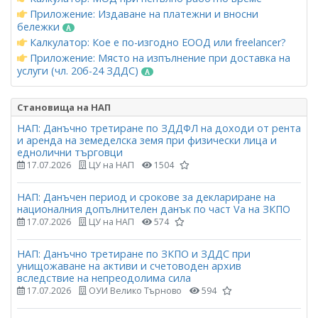
Приложение: Издаване на платежни и вносни
бележки
Калкулатор: Кое е по-изгодно ЕООД или freelancer?
Приложение: Място на изпълнение при доставка на
услуги (чл. 20б-24 ЗДДС)
Становища на НАП
НАП: Данъчно третиране по ЗДДФЛ на доходи от рента
и аренда на земеделска земя при физически лица и
еднолични търговци
17.07.2026
ЦУ на НАП
1504
НАП: Данъчен период и срокове за деклариране на
националния допълнителен данък по част Vа на ЗКПО
17.07.2026
ЦУ на НАП
574
НАП: Данъчно третиране по ЗКПО и ЗДДС при
унищожаване на активи и счетоводен архив
вследствие на непреодолима сила
17.07.2026
ОУИ Велико Търново
594