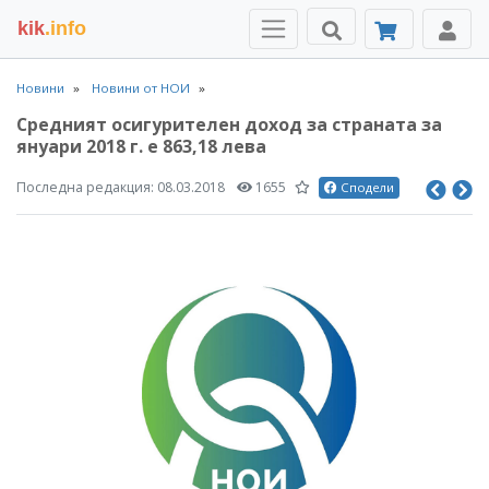
kik
.info
Новини
Новини от НОИ
Средният осигурителен доход за страната за
януари 2018 г. е 863,18 лева
Последна редакция:
08.03.2018
1655
Сподели