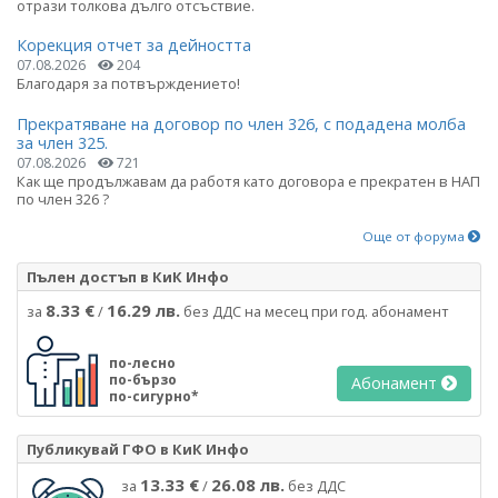
отрази толкова дълго отсъствие.
Корекция отчет за дейността
07.08.2026
204
Благодаря за потвърждението!
Прекратяване на договор по член 326, с подадена молба
за член 325.
07.08.2026
721
Как ще продължавам да работя като договора е прекратен в НАП
по член 326 ?
Още от форума
Пълен достъп в КиК Инфо
8.33 €
16.29 лв.
за
/
без ДДС на месец при год. абонамент
по-лесно
по-бързо
Абонамент
по-сигурно*
Публикувай ГФО в КиК Инфо
13.33 €
26.08 лв.
за
/
без ДДС