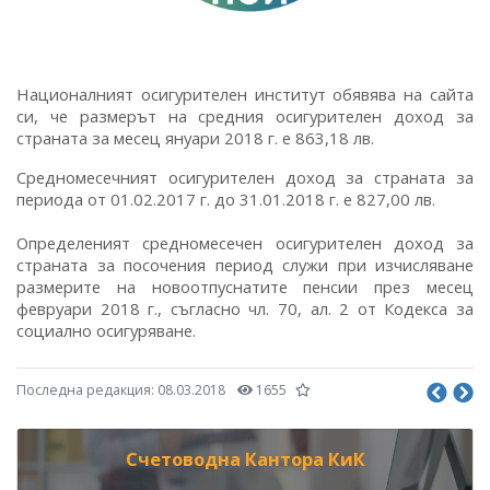
Националният осигурителен институт обявява на сайта
си, че размерът на средния осигурителен доход за
страната за месец януари 2018 г. е 863,18 лв.
Средномесечният осигурителен доход за страната за
периода от 01.02.2017 г. до 31.01.2018 г. е 827,00 лв.
Определеният средномесечен осигурителен доход за
страната за посочения период служи при изчисляване
размерите на новоотпуснатите пенсии през месец
февруари 2018 г., съгласно чл. 70, ал. 2 от Кодекса за
социално осигуряване.
Последна редакция:
08.03.2018
1655
Счетоводна Кантора КиК