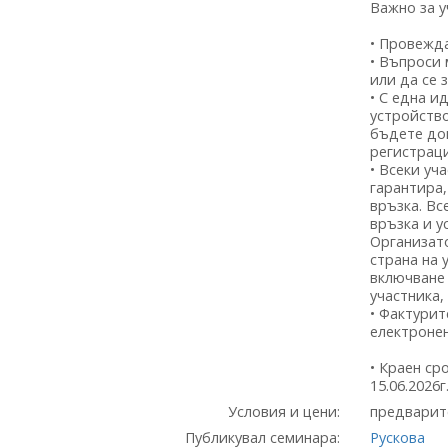
Важно за у
• Провежда
• Въпроси 
или да се 
• С една и
устройство
бъдете доп
регистраци
• Всеки уч
гарантира
връзка. Вс
връзка и у
Организат
страна на 
включване 
участника,
• Фактурит
електронен
• Краен ср
15.06.2026г
Условия и цени:
предварит
Публикувал семинара:
Рускова