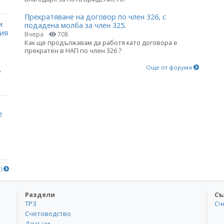
Прекратяване на договор по член 326, с
и
подадена молба за член 325.
ния
Вчера
708
Как ще продължавам да работя като договора е
прекратен в НАП по член 326 ?
Още от форума
е
е
е)
Раздели
Съ
ТРЗ
Сч
Счетоводство
Данъци