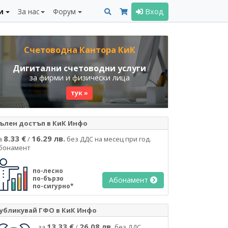
и
За нас
Форум
Вход
Счетоводна Кантора КиК
Дигитални счетоводни услуги
за фирми и физически лица
тук »
ълен достъп в КиК Инфо
8.33 €
16.29 лв.
а
/
без ДДС на месец при год.
бонамент
по-лесно
по-бързо
Абонамент
по-сигурно*
убликувай ГФО в КиК Инфо
13.33 €
26.08 лв.
за
/
без ДДС