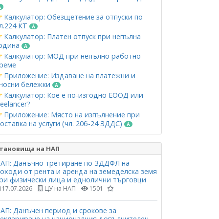
Калкулатор: Обезщетение за отпуски по
л.224 КТ
Калкулатор: Платен отпуск при непълна
одина
Калкулатор: МОД при непълно работно
реме
Приложение: Издаване на платежни и
носни бележки
Калкулатор: Кое е по-изгодно ЕООД или
reelancer?
Приложение: Място на изпълнение при
оставка на услуги (чл. 20б-24 ЗДДС)
тановища на НАП
АП: Данъчно третиране по ЗДДФЛ на
оходи от рента и аренда на земеделска земя
ри физически лица и еднолични търговци
17.07.2026
ЦУ на НАП
1501
АП: Данъчен период и срокове за
еклариране на националния допълнителен