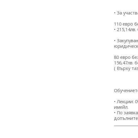
• За учас
110 евро б
• 215,14лв.
• Закупува
юридическ
80 евро бе
156,47лв. б
( Върху та
Обучениет
• Лекции: 
имейл.
• По заявк
допълните
____________