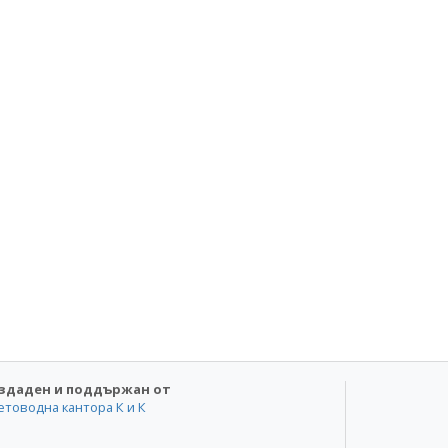
здаден и поддържан от
етоводна кантора К и К