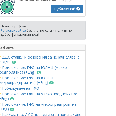
Публикувай
Нямаш профил?
Регистрирай се
безплатно сега и получи по-
добра функционалност!
а фокус
ДДС ставки и основания за неначисляване
а ДДС
Приложение: ГФО на ЮЛНЦ (малко
редприятие) (+Eng)
Приложение: ГФО на ЮЛНЦ
микропредприятие) (+Eng)
Публикуване на ГФО
Приложение: ГФО на малко предприятие
+Eng)
Приложение: ГФО на микропредприятие
+Eng)
Калкулатор: ДДС процедура за приспадане