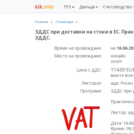
kik
.info
ТРЗ
Данъци
Счетоводство
Новини
Семинари
ЗДДС при доставки на стоки в ЕС. Пра
ЗДДС.
Време на провеждане:
на
16.06.20
Място на провеждане:
онлайн
zoom
114.00 EU
Цена с
ДДС:
вижте всич
Лектор/и:
адв. Росен
Програма:
ЗДДС при д
Практическ
Лектор: ад
Дата: 16.06
Време: 09,3
Формат: О