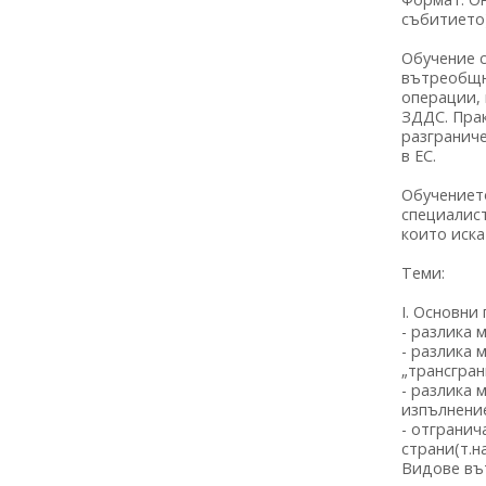
събитието
Обучение с
вътреобщн
операции,
ЗДДС. Прак
разгранич
в ЕС.
Обучениет
специалист
които иска
Теми:
I. Основни
- разлика 
- разлика 
„трансгран
- разлика 
изпълнение
- отгранич
страни(т.на
Видове въ