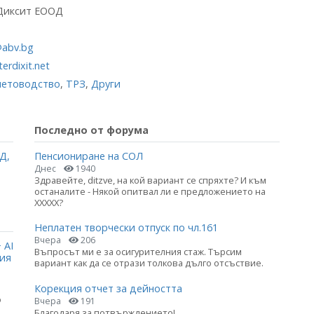
Диксит ЕООД
1
@abv.bg
erdixit.net
четоводство
,
ТРЗ
,
Други
Последно от форума
Д,
Пенсиониране на СОЛ
Днес
1940
Здравейте, ditzve, на кой вариант се спряхте? И към
останалите - Някой опитвал ли е предложението на
ХХХХХ?
Неплатен творчески отпуск по чл.161
Вчера
206
 AI
Въпросът ми е за осигурителния стаж. Търсим
ция
вариант как да се отрази толкова дълго отсъствие.
Корекция отчет за дейността
о
Вчера
191
Благодаря за потвърждението!