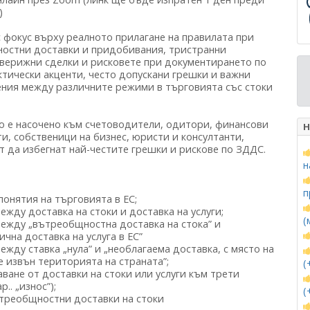
)
 фокус върху реалното прилагане на правилата при
остни доставки и придобивания, тристранни
 верижни сделки и рисковете при документирането по
тически акценти, често допускани грешки и важни
ения между различните режими в търговията със стоки
о е насочено към счетоводители, одитори, финансови
Н
и, собственици на бизнес, юристи и консултанти,
т да избегнат най-честите грешки и рискове по ЗДДС.
н
п
 понятия на търговията в ЕС;
между доставка на стоки и доставка на услуги;
(
между „вътреобщностна доставка на стока” и
ична доставка на услуга в ЕС”
между ставка „нула” и „необлагаема доставка, с място на
 извън територията на страната”;
(
аване от доставки на стоки или услуги към трети
р.. „износ”);
(
треобщностни доставки на стоки