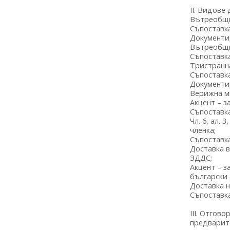
II. Видове
Вътреобщн
Съпоставка
Документи
Вътреобщн
Съпоставка 
Тристранн
Съпоставка 
Документи
Верижна мн
Акцент – з
Съпоставка
Чл. 6, ал. 
членка;
Съпоставка
Доставка в
ЗДДС;
Акцент – з
български
Доставка н
Съпоставк
III. Отгов
предварит