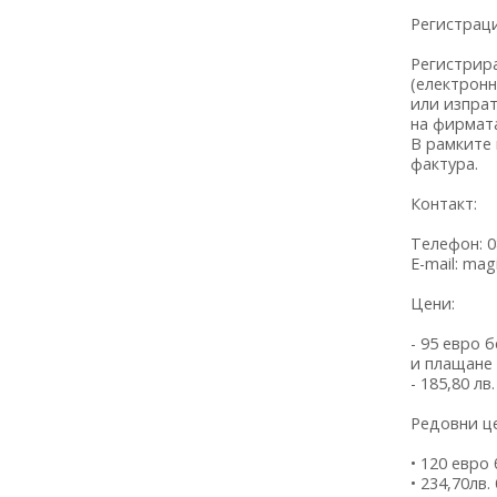
Регистраци
Регистрира
(електронн
или изпрат
на фирмата
В рамките
фактура.
Контакт:
Телефон: 0
E-mail: mag
Цени:
- 95 евро 
и плащане 
- 185,80 лв
Редовни це
• 120 евро
• 234,70лв.