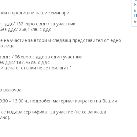
F
и
твали в предишни наши семинари
П
н
ез ддс/ 132 евро с ддс/ за участник
 без ддс/ 258,17лв. с ддс
не на участие за втори и следващ представител от едно
о лице:
з ддс / 96 евро с ддс за един участник
ез ддс/ 187,76 лв. с ддс
зи цена отстъпки не се прилагат )
о включва:
09:30 – 13:00 ч., подробен материал изпратен на Вашия
а се издава сертификат за участие (не се заплаща
лно).
____________________________