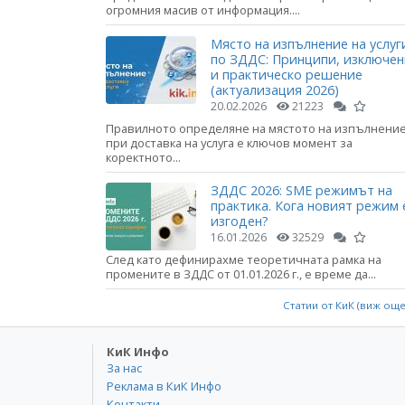
огромния масив от информация....
Място на изпълнение на услуг
по ЗДДС: Принципи, изключе
и практическо решение
(актуализация 2026)
20.02.2026
21223
Правилното определяне на мястото на изпълнени
при доставка на услуга е ключов момент за
коректното...
ЗДДС 2026: SME режимът на
практика. Кога новият режим 
изгоден?
16.01.2026
32529
След като дефинирахме теоретичната рамка на
промените в ЗДДС от 01.01.2026 г., е време да...
Статии от КиК (виж ощ
КиК Инфо
За нас
Реклама в КиК Инфо
Контакти