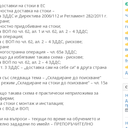
 доставки на стоки в ЕС
остна доставка на стоки –
ч
 ЗДДС и Директива 2006/112 и Регламент 282/2011 г.
ране;
остно придобиване на стоки;
г
ВОП по чл. 62, ал. 1 и чл. 62, ал. 2 – 4 ЗДДС;
а операция;
в
с ВОП по чл. 62, ал. 2 – 4 ЗДДС, рискове;
ране
в
огостранна операция – чл. 65а ЗДДС;
ащо да избягваме такава схема - рискове;
f
 ВОП по чл. 62, ал. 2 – 4 ЗДДС;
3, т. 3 ЗДДС – „доставка сам на себе си” в друга страна
д
 със следваща тема – „Складиране до поискване”
 режим „Складиране на стоки до поискване” – чл. 15а
С
ащо такава схема е практически неприложима за
Н
 фирми;
д
а стоки с монтаж и инсталация;
п
а с ВОД и ВОП;
ори на въпроси – текущи по време на обучението и
Н
елно зададени по имейл – ПРЕПОРЪЧИТЕЛНО
д