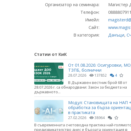
Организатор на семинара:
Магистер 
Телефон:
088880791
Имейл:
magisterd
Сайт:
www.magist
В категория:
Данъци
,
С
Статии от КиК
От 01.08.2026: Осигуровки, МО
ТЗПБ, болнични
28.07.2026
137852
4
В Държавен вестник брой 68 от
28.07.2026 г. са обнародвани: Закон за бюджета на
държавното...
Модул: Становищата на НАП +
обработка за бърза ориента
в практиката
27.02.2026
38964
В съвременната счетоводна практика най-голямот
предизвикателство днес е бързата ориентация в