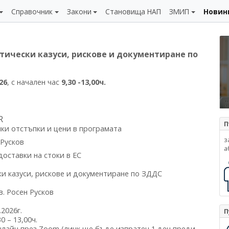
Справочник
Закони
Становища НАП
ЗМИП
Новин
ктически казуси, рискове и документиране по
26
, с начален час
9,30 -13,00ч.
R
П
ки отстъпки и цени в програмата
з
 Русков
а
оставки на стоки в ЕС
и казуси, рискове и документиране по ЗДДС
в. Росен Русков
.2026г.
П
0 – 13,00ч.
нлайн през Zoom (линк ще бъде изпратен 1 ден преди