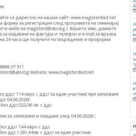
д
я:
йте се директно на нашия сайт: www.magisterdixit.net
а форма за регистрация след програмата на семинара)
Н
ете мейл на magisterd@abv.bg с Вашето име, данните
у
 за издаване на фактура и телефон и e-mail за връзка.
в
 на 24 часа ще получите потвърждение и проформа
Н
з
т
8888 07 911
isterd@abv.bg Website: www.magisterdixit.net
Н
в
ч
без ддс/ 114 евро с ддс/ за един участник при записване
до 04.06.2026г.
. без ддс/222,96 лв. с ддс
ни за записване и плащане след 04.06.2026г.:
Н
 без ддс/ 144 евро с ддс
 без ддс / 281,64лв. с ддс/ за един участник
Х