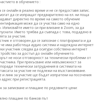
частието в обучението :
 се онлайн в реално време и не се предоставя запис.
могат да се изпращат предварително на ел. ни поща
задават директно по време на самото обучение
дентификация може да се участва само на едно
. Изписвайте името си при влизане в Zoom, за да
уснати. Името трябва да съвпада с това, подадено в
ята за участие.
астник е отговорен да се запознае с платформата и да
, че има работеща аудио система и надеждна интернет
еки участник следва да осигури собствена интернет
стройство за достъп до онлайн обучението.
орът не носи отговорност за технически проблеми от
участника. При прекъсване или невъзможност за
поради технически затруднения в системата на
 таксата за участие не подлежи на възстановяване.
е и линк за участие ще бъдат изпратени на посочения
 адрес при регистрацията.
ок за записване и плащане по редовните цени:
.
елно плащане по банков път