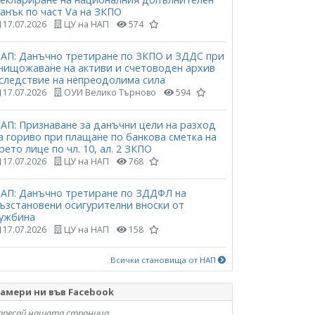
анък по част Vа на ЗКПО
17.07.2026
ЦУ на НАП
574
АП: Данъчно третиране по ЗКПО и ЗДДС при
нищожаване на активи и счетоводен архив
следствие на непреодолима сила
17.07.2026
ОУИ Велико Търново
594
АП: Признаване за данъчни цели на разход
а гориво при плащане по банкова сметка на
рето лице по чл. 10, ал. 2 ЗКПО
17.07.2026
ЦУ на НАП
768
АП: Данъчно третиране по ЗДДФЛ на
ъзстановени осигурителни вноски от
ужбина
17.07.2026
ЦУ на НАП
158
Всички становища от НАП
амери ни във Facebook
аресай нашата страница