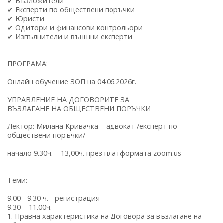
✔ Възложители
✔ Експерти по обществени поръчки
✔ Юристи
✔ Одитори и финансови контрольори
✔ Изпълнители и външни експерти
ПРОГРАМА:
Онлайн обучение ЗОП на 04.06.2026г.
УПРАВЛЕНИЕ НА ДОГОВОРИТЕ ЗА
ВЪЗЛАГАНЕ НА ОБЩЕСТВЕНИ ПОРЪЧКИ
Лектор: Милана Кривачка – адвокат /експерт по
обществени поръчки/
начало 9.30ч. – 13,00ч. през платформата zoom.us
Теми:
9.00 - 9.30 ч. - регистрация
9.30 – 11.00ч.
1. Правна характеристика на Договора за възлагане на