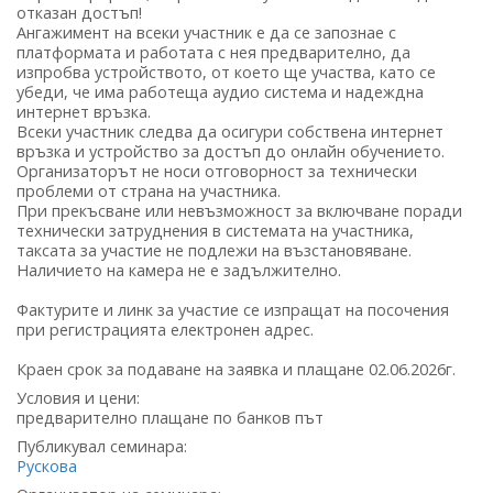
отказан достъп!
Ангажимент на всеки участник е да се запознае с
платформата и работата с нея предварително, да
изпробва устройството, от което ще участва, като се
убеди, че има работеща аудио система и надеждна
интернет връзка.
Всеки участник следва да осигури собствена интернет
връзка и устройство за достъп до онлайн обучението.
Организаторът не носи отговорност за технически
проблеми от страна на участника.
При прекъсване или невъзможност за включване поради
технически затруднения в системата на участника,
таксата за участие не подлежи на възстановяване.
Наличието на камера не е задължително.
Фактурите и линк за участие се изпращат на посочения
при регистрацията електронен адрес.
Краен срок за подаване на заявка и плащане 02.06.2026г.
Условия и цени:
предварително плащане по банков път
Публикувал семинара:
Рускова