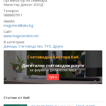
Организатор на семинара:
Магистер Диксит ЕООД
Телефон:
0888807911
Имейл:
magisterd@abv.bg
Сайт:
www.magisterdixit.net
В категория:
Данъци
,
Счетоводство
,
ТРЗ
,
Други
Счетоводна Кантора КиК
Дигитални счетоводни услуги
за фирми и физически лица
тук »
Статии от КиК