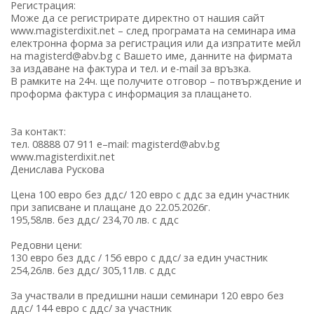
Регистрация:
Може да се регистрирате директно от нашия сайт
www.magisterdixit.net – след програмата на семинара има
електронна форма за регистрация или да изпратите мейл
на magisterd@abv.bg с Вашето име, данните на фирмата
за издаване на фактура и тел. и e-mail за връзка.
В рамките на 24ч. ще получите отговор – потвърждение и
проформа фактура с информация за плащането.
За контакт:
тел. 08888 07 911 е–mail: magisterd@abv.bg
www.magisterdixit.net
Денислава Рускова
Цена 100 евро без ддс/ 120 евро с ддс за един участник
при записване и плащане до 22.05.2026г.
195,58лв. без ддс/ 234,70 лв. с ддс
Редовни цени:
130 евро без ддс / 156 евро с ддс/ за един участник
254,26лв. без ддс/ 305,11лв. с ддс
За участвали в предишни наши семинари 120 евро без
ддс/ 144 евро с ддс/ за участник