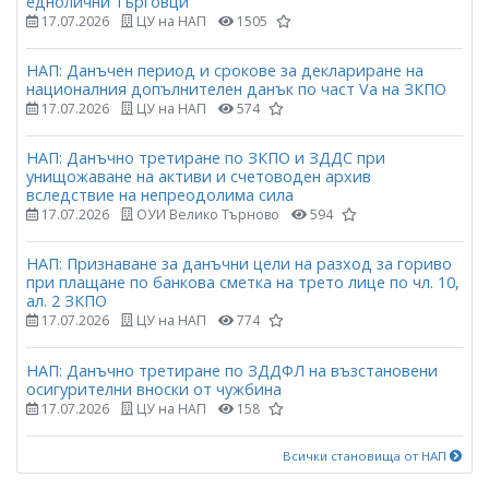
еднолични търговци
17.07.2026
ЦУ на НАП
1505
НАП: Данъчен период и срокове за деклариране на
националния допълнителен данък по част Vа на ЗКПО
17.07.2026
ЦУ на НАП
574
НАП: Данъчно третиране по ЗКПО и ЗДДС при
унищожаване на активи и счетоводен архив
вследствие на непреодолима сила
17.07.2026
ОУИ Велико Търново
594
НАП: Признаване за данъчни цели на разход за гориво
при плащане по банкова сметка на трето лице по чл. 10,
ал. 2 ЗКПО
17.07.2026
ЦУ на НАП
774
НАП: Данъчно третиране по ЗДДФЛ на възстановени
осигурителни вноски от чужбина
17.07.2026
ЦУ на НАП
158
Всички становища от НАП