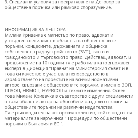
3. Специални условия за прекратяване на Договор за
обществена поръчка или рамково споразумение.
ИНФОРМАЦИЯ ЗА ЛЕКТОРА:
Милана Кривачка е магистър по право, адвокат и
утвърден специалист в областта на обществените
поръчки, концесиите, държавната и общинска
собственост, градоустройството (ЗУТ), както и
гражданското и търговското право. Действащ адвокат. В
продължение на 10 години тя е работила като държавен
експерт в Дирекция ”Правна” на Министерския съвет и в
това си качество е участвала непосредствено в
изработването на проектите на всички нормативни
актове, свързани с обществените поръчки, а именно ЗОП,
ППЗОП, НВМОП, НУРВСОП и техните изменения. Освен
това Милана Кривачка в съавторство с други специалисти
в тази област е автор на обособени раздели от книги за
обществените поръчки на различни издателства.
Тя е ръководител на авторския колектив, който подготвя
материалите за наръчника " Процедури по обществени
поръчки в България и ЕС ".