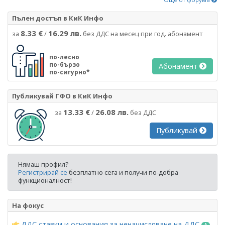
Пълен достъп в КиК Инфо
8.33 €
16.29 лв.
за
/
без ДДС на месец при год. абонамент
по-лесно
по-бързо
Абонамент
по-сигурно*
Публикувай ГФО в КиК Инфо
13.33 €
26.08 лв.
за
/
без ДДС
Публикувай
Нямаш профил?
Регистрирай се
безплатно сега и получи по-добра
функционалност!
На фокус
ДДС ставки и основания за неначисляване на ДДС