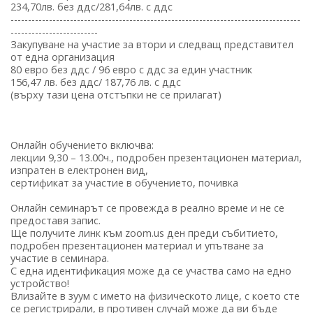
234,70лв. без ддс/281,64лв. с ддс
-----------------------------------------------------------------------------------
-------------------------
Закупуване на участие за втори и следващ представител
от една организация
80 евро без ддс / 96 евро с ддс за един участник
156,47 лв. без ддс/ 187,76 лв. с ддс
(върху тази цена отстъпки не се прилагат)
Онлайн обучението включва:
лекции 9,30 – 13.00ч., подробен презентационен материал,
изпратен в електронен вид,
сертификат за участие в обучението, почивка
Онлайн семинарът се провежда в реално време и не се
предоставя запис.
Ще получите линк към zoom.us ден преди събитието,
подробен презентационен материал и упътване за
участие в семинара.
С една идентификация може да се участва само на едно
устройство!
Влизайте в зуум с името на физическото лице, с което сте
се регистрирали, в противен случай може да ви бъде