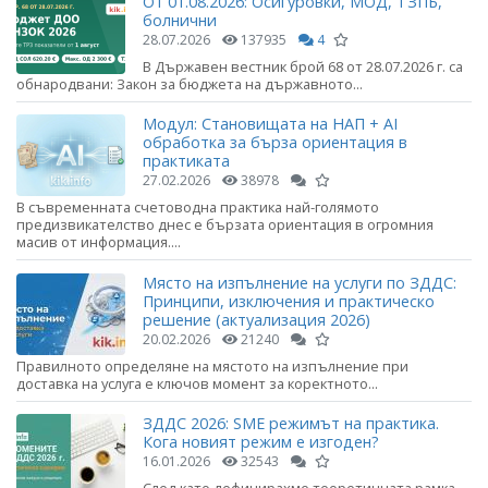
От 01.08.2026: Осигуровки, МОД, ТЗПБ,
болнични
28.07.2026
137935
4
В Държавен вестник брой 68 от 28.07.2026 г. са
обнародвани: Закон за бюджета на държавното...
Модул: Становищата на НАП + AI
обработка за бърза ориентация в
практиката
27.02.2026
38978
В съвременната счетоводна практика най-голямото
предизвикателство днес е бързата ориентация в огромния
масив от информация....
Място на изпълнение на услуги по ЗДДС:
Принципи, изключения и практическо
решение (актуализация 2026)
20.02.2026
21240
Правилното определяне на мястото на изпълнение при
доставка на услуга е ключов момент за коректното...
ЗДДС 2026: SME режимът на практика.
Кога новият режим е изгоден?
16.01.2026
32543
След като дефинирахме теоретичната рамка