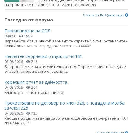
на промените в ЗДДС от 01.01.2026 г., е време да...
Статии от КиК (виж още)
Последно от форума
Пенсиониране на СОЛ
Вчера
1959
Здравейте, ditzve, на кой вариант се спряхте? И към останалите -
Някой опитвал ли е предложението на ХХХХХ?
Неплатен творчески отпуск по чл.161
07.08.2026
218
Въпросът ми е за осигурителния стаж. Търсим вариант как да се
отрази толкова дълго отсъствие.
Корекция отчет за дейността
07.08.2026
204
Благодаря за потвърждението!
Прекратяване на договор по член 326, с подадена молба
за член 325.
07.08.2026
725
Как ще продължавам да работя като договора е прекратен в НАП
по член 326 ?
Още от форума