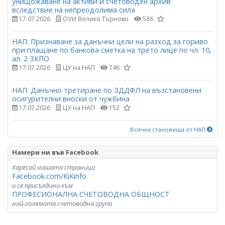
унищожаване на активи и счетоводен архив
вследствие на непреодолима сила
17.07.2026
ОУИ Велико Търново
586
НАП: Признаване за данъчни цели на разход за гориво
при плащане по банкова сметка на трето лице по чл. 10,
ал. 2 ЗКПО
17.07.2026
ЦУ на НАП
746
НАП: Данъчно третиране по ЗДДФЛ на възстановени
осигурителни вноски от чужбина
17.07.2026
ЦУ на НАП
152
Всички становища от НАП
Намери ни във Facebook
Харесай нашата страница
Facebook.com/KiKinfo
и се присъедини към
ПРОФЕСИОНАЛНА СЧЕТОВОДНА ОБЩНОСТ
най-голямата счетоводна група