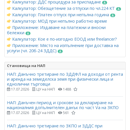
Калкулатор: ДДС процедура за приспадане
Калкулатор: Обезщетение за отпуски по чл.224 КТ
Калкулатор: Платен отпуск при непълна година
Калкулатор: МОД при непълно работно време
Приложение: Издаване на платежни и вносни
бележки
Калкулатор: Кое е по-изгодно ЕООД или freelancer?
Приложение: Място на изпълнение при доставка на
услуги (чл. 20б-24 ЗДДС)
Становища на НАП
НАП: Данъчно третиране по ЗДДФЛ на доходи от рента
и аренда на земеделска земя при физически лица и
еднолични търговци
17.07.2026
ЦУ на НАП
1488
НАП: Данъчен период и срокове за деклариране на
националния допълнителен данък по част Vа на ЗКПО
17.07.2026
ЦУ на НАП
561
НАП: Данъчно третиране по ЗКПО и ЗДДС при