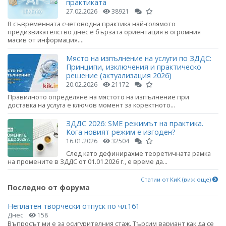
практиката
27.02.2026
38921
В съвременната счетоводна практика най-голямото
предизвикателство днес е бързата ориентация в огромния
масив от информация....
Място на изпълнение на услуги по ЗДДС:
Принципи, изключения и практическо
решение (актуализация 2026)
20.02.2026
21172
Правилното определяне на мястото на изпълнение при
доставка на услуга е ключов момент за коректното...
ЗДДС 2026: SME режимът на практика.
Кога новият режим е изгоден?
16.01.2026
32504
След като дефинирахме теоретичната рамка
на промените в ЗДДС от 01.01.2026 г., е време да...
Статии от КиК (виж още)
Последно от форума
Неплатен творчески отпуск по чл.161
Днес
158
Въпросът ми е за осигурителния стаж. Търсим вариант как да се