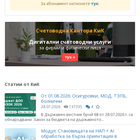
За абонамент натиснете
тук
.
Счетоводна Кантора КиК
Дигитални счетоводни услуги
за фирми и физически лица
тук »
Статии от КиК
От 01.08.2026: Осигуровки, МОД, ТЗПБ,
болнични
28.07.2026
137335
4
В Държавен вестник брой 68 от 28.07.2026 г. са
обнародвани: Закон за бюджета на държавното...
Модул: Становищата на НАП + AI
обработка за бърза ориентация в