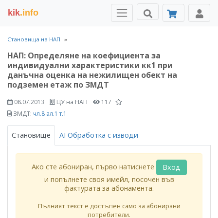
kik
.info
Становища на НАП
НАП: Определяне на коефициента за
индивидуални характеристики кк1 при
данъчна оценка на нежилищен обект на
подземен етаж по ЗМДТ
08.07.2013
ЦУ на НАП
117
ЗМДТ:
чл.8 ал.1 т.1
Становище
AI Обработка с изводи
Ако сте абониран, първо натиснете
Вход
и попълнете своя имейл, посочен във
фактурата за абонамента.
Пълният текст е достъпен само за абонирани
потребители.