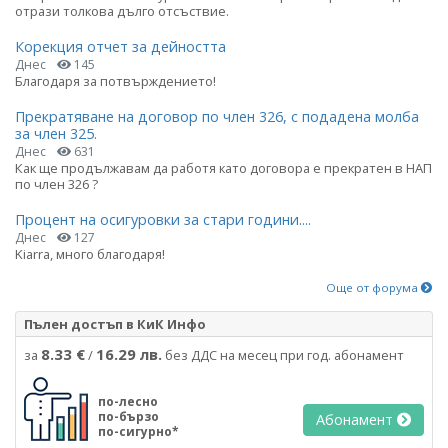
отрази толкова дълго отсъствие.
Корекция отчет за дейността
Днес
145
Благодаря за потвърждението!
Прекратяване на договор по член 326, с подадена молба
за член 325.
Днес
631
Как ще продължавам да работя като договора е прекратен в НАП
по член 326 ?
Процент на осигуровки за стари години....
Днес
127
Kiarra, много благодаря!
Още от форума
Пълен достъп в КиК Инфо
8.33 €
16.29 лв.
за
/
без ДДС на месец при год. абонамент
по-лесно
по-бързо
Абонамент
по-сигурно*