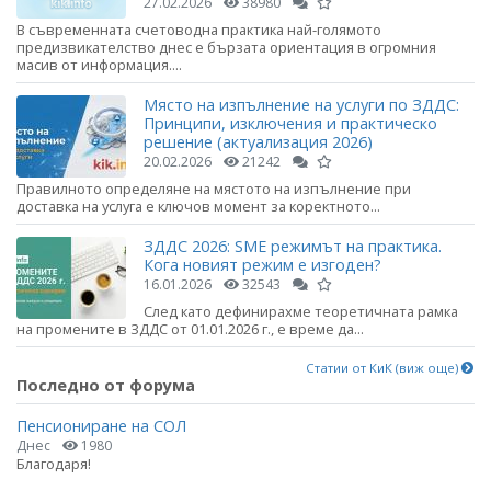
27.02.2026
38980
В съвременната счетоводна практика най-голямото
предизвикателство днес е бързата ориентация в огромния
масив от информация....
Място на изпълнение на услуги по ЗДДС:
Принципи, изключения и практическо
решение (актуализация 2026)
20.02.2026
21242
Правилното определяне на мястото на изпълнение при
доставка на услуга е ключов момент за коректното...
ЗДДС 2026: SME режимът на практика.
Кога новият режим е изгоден?
16.01.2026
32543
След като дефинирахме теоретичната рамка
на промените в ЗДДС от 01.01.2026 г., е време да...
Статии от КиК (виж още)
Последно от форума
Пенсиониране на СОЛ
Днес
1980
Благодаря!