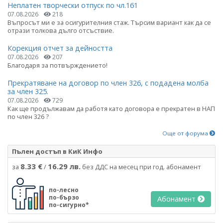
Неплатен творчески отпуск по чл.161
07.08.2026
218
Въпросът ми е за осигурителния стаж. Търсим вариант как да се
отрази толкова дълго отсъствие.
Корекция отчет за дейността
07.08.2026
207
Благодаря за потвърждението!
Прекратяване на договор по член 326, с подадена молба
за член 325.
07.08.2026
729
Как ще продължавам да работя като договора е прекратен в НАП
по член 326 ?
Още от форума
Пълен достъп в КиК Инфо
8.33 €
16.29 лв.
за
/
без ДДС на месец при год. абонамент
по-лесно
по-бързо
Абонамент
по-сигурно*