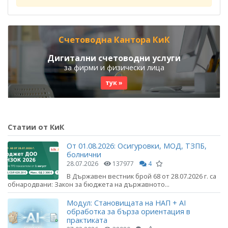
Счетоводна Кантора КиК
Дигитални счетоводни услуги
за фирми и физически лица
тук »
Статии от КиК
От 01.08.2026: Осигуровки, МОД, ТЗПБ,
болнични
28.07.2026
137977
4
В Държавен вестник брой 68 от 28.07.2026 г. са
обнародвани: Закон за бюджета на държавното...
Модул: Становищата на НАП + AI
обработка за бърза ориентация в
практиката