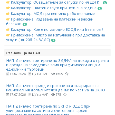
Калкулатор: Обезщетение за отпуски по чл.224 КТ
Калкулатор: Платен отпуск при непълна година
Калкулатор: МОД при непълно работно време
Приложение: Издаване на платежни и вносни
бележки
Калкулатор: Кое е по-изгодно ЕООД или freelancer?
Приложение: Място на изпълнение при доставка на
услуги (чл. 20б-24 ЗДДС)
Становища на НАП
НАП: Данъчно третиране по ЗДДФЛ на доходи от рента
и аренда на земеделска земя при физически лица и
еднолични търговци
17.07.2026
ЦУ на НАП
1505
НАП: Данъчен период и срокове за деклариране на
националния допълнителен данък по част Vа на ЗКПО
17.07.2026
ЦУ на НАП
575
НАП: Данъчно третиране по ЗКПО и ЗДДС при
унищожаване на активи и счетоводен архив
вследствие на непреодолима сила