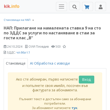
kik
.info
Становища на НАП
НАП: Прилагане на намалената ставка 9 на сто
по ЗДДС за услуги по настаняване в стаи за
гости клас „В“
24.10.2024
ОУИ Пловдив
503
ЗДДС:
чл.66а т.1
Становище
AI Обработка с изводи
Ако сте абониран, първо натиснете
Вход
и попълнете своя имейл, посочен във
фактурата за абонамента.
Пълният текст е достъпен само за абонирани
потребители.
За абонамент натиснете
тук
.