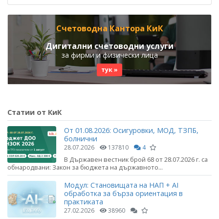
Счетоводна Кантора КиК
Дигитални счетоводни услуги
за фирми и физически лица
тук »
Статии от КиК
От 01.08.2026: Осигуровки, МОД, ТЗПБ,
болнични
28.07.2026
137810
4
В Държавен вестник брой 68 от 28.07.2026 г. са
обнародвани: Закон за бюджета на държавното...
Модул: Становищата на НАП + AI
обработка за бърза ориентация в
практиката
27.02.2026
38960