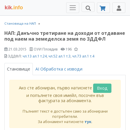
kik
.info
Становища на НАП
НАП: Данъчно третиране на доходи от отдаване
под наем на земеделска земя по ЗДДФЛ
21.03.2015
ОУИ Пловдив
196
ЗДДФЛ:
чл.13 ал.1 т.24
,
чл.52 ал.1 т.3
,
чл.73 ал.1 т.4
Становище
AI Обработка с изводи
Ако сте абониран, първо натиснете
Вход
и попълнете своя имейл, посочен във
фактурата за абонамента.
Пълният текст е достъпен само за абонирани
потребители.
За абонамент натиснете
тук
.