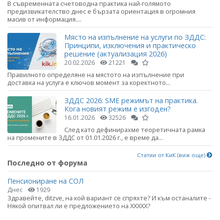
В съвременната счетоводна практика най-голямото
предизвикателство днес е бързата ориентация в огромния
масив от информация....
Място на изпълнение на услуги по ЗДДС:
Принципи, изключения и практическо
решение (актуализация 2026)
20.02.2026
21221
Правилното определяне на мястото на изпълнение при
доставка на услуга е ключов момент за коректното...
ЗДДС 2026: SME режимът на практика.
Кога новият режим е изгоден?
16.01.2026
32526
След като дефинирахме теоретичната рамка
на промените в ЗДДС от 01.01.2026 г., е време да...
Статии от КиК (виж още)
Последно от форума
Пенсиониране на СОЛ
Днес
1929
Здравейте, ditzve, на кой вариант се спряхте? И към останалите -
Някой опитвал ли е предложението на ХХХХХ?