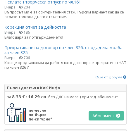
Неплатен творчески отпуск по чл.161
Вчера
204
Въпросът ми е за осигурителния стаж. Търсим вариант как да се
отрази толкова дълго отсъствие.
Корекция отчет за дейността
Вчера
186
Благодаря за потвърждението!
Прекратяване на договор по член 326, с подадена молба
за член 325.
Вчера
706
Как ще продължавам да работя като договора е прекратен в НАП
по член 326 ?
Още от форума
Пълен достъп в КиК Инфо
8.33 €
16.29 лв.
за
/
без ДДС на месец при год. абонамент
по-лесно
по-бързо
Абонамент
по-сигурно*