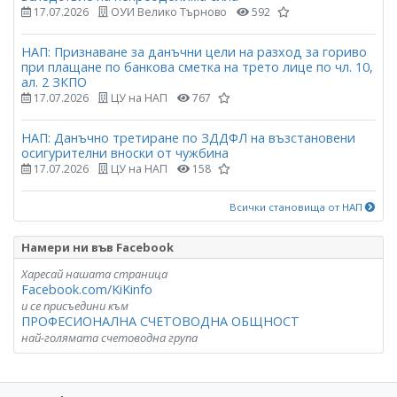
17.07.2026
ОУИ Велико Търново
592
НАП: Признаване за данъчни цели на разход за гориво
при плащане по банкова сметка на трето лице по чл. 10,
ал. 2 ЗКПО
17.07.2026
ЦУ на НАП
767
НАП: Данъчно третиране по ЗДДФЛ на възстановени
осигурителни вноски от чужбина
17.07.2026
ЦУ на НАП
158
Всички становища от НАП
Намери ни във Facebook
Харесай нашата страница
Facebook.com/KiKinfo
и се присъедини към
ПРОФЕСИОНАЛНА СЧЕТОВОДНА ОБЩНОСТ
най-голямата счетоводна група