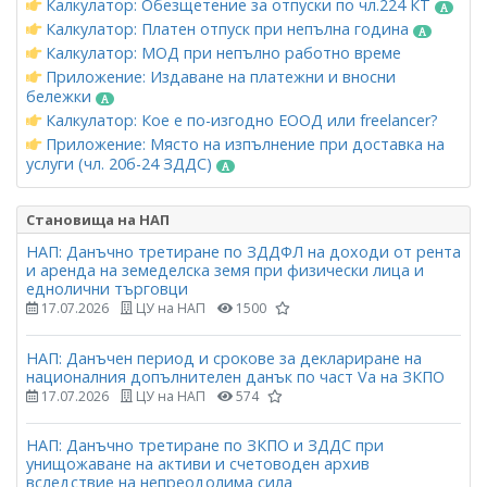
Калкулатор: Обезщетение за отпуски по чл.224 КТ
Калкулатор: Платен отпуск при непълна година
Калкулатор: МОД при непълно работно време
Приложение: Издаване на платежни и вносни
бележки
Калкулатор: Кое е по-изгодно ЕООД или freelancer?
Приложение: Място на изпълнение при доставка на
услуги (чл. 20б-24 ЗДДС)
Становища на НАП
НАП: Данъчно третиране по ЗДДФЛ на доходи от рента
и аренда на земеделска земя при физически лица и
еднолични търговци
17.07.2026
ЦУ на НАП
1500
НАП: Данъчен период и срокове за деклариране на
националния допълнителен данък по част Vа на ЗКПО
17.07.2026
ЦУ на НАП
574
НАП: Данъчно третиране по ЗКПО и ЗДДС при
унищожаване на активи и счетоводен архив
вследствие на непреодолима сила