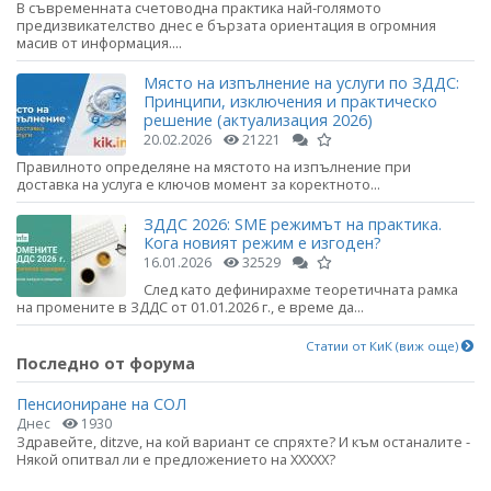
В съвременната счетоводна практика най-голямото
предизвикателство днес е бързата ориентация в огромния
масив от информация....
Място на изпълнение на услуги по ЗДДС:
Принципи, изключения и практическо
решение (актуализация 2026)
20.02.2026
21221
Правилното определяне на мястото на изпълнение при
доставка на услуга е ключов момент за коректното...
ЗДДС 2026: SME режимът на практика.
Кога новият режим е изгоден?
16.01.2026
32529
След като дефинирахме теоретичната рамка
на промените в ЗДДС от 01.01.2026 г., е време да...
Статии от КиК (виж още)
Последно от форума
Пенсиониране на СОЛ
Днес
1930
Здравейте, ditzve, на кой вариант се спряхте? И към останалите -
Някой опитвал ли е предложението на ХХХХХ?