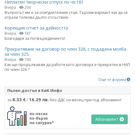
Неплатен творчески отпуск по чл.161
Вчера
204
Въпросът ми е за осигурителния стаж. Търсим вариант как да се
отрази толкова дълго отсъствие.
Корекция отчет за дейността
Вчера
187
Благодаря за потвърждението!
Прекратяване на договор по член 326, с подадена молба
за член 325.
Вчера
706
Как ще продължавам да работя като договора е прекратен в НАП
по член 326 ?
Още от форума
Пълен достъп в КиК Инфо
8.33 €
16.29 лв.
за
/
без ДДС на месец при год. абонамент
по-лесно
по-бързо
Абонамент
по-сигурно*