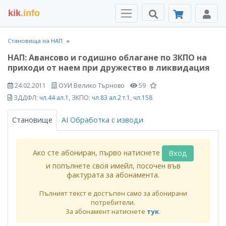
kik
.info
Становища на НАП
НАП: Авансово и годишно облагане по ЗКПО на
приходи от наем при дружество в ликвидация
24.02.2011
ОУИ Велико Търново
59
ЗДДФЛ:
чл.44 ал.1
, ЗКПО:
чл.83 ал.2 т.1
,
чл.158
Становище
AI Обработка с изводи
Ако сте абониран, първо натиснете
Вход
и попълнете своя имейл, посочен във
фактурата за абонамента.
Пълният текст е достъпен само за абонирани
потребители.
За абонамент натиснете
тук
.