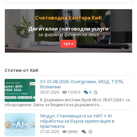
Счетоводна Кантора КиК
Дигитални счетоводни услуги
за фирми и физически лица
тук »
Статии от КиК
От 01.08.2026: Осигуровки, МОД, ТЗПБ,
болнични
28.07.2026
137813
4
В Държавен вестник брой 68 от 28.07.2026 г. са
обнародвани: Закон за бюджета на държавното...
Модул: Становищата на НАП + AI
обработка за бърза ориентация в
практиката
27.02.2026
38961