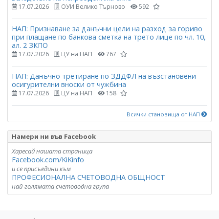
17.07.2026
ОУИ Велико Търново
592
НАП: Признаване за данъчни цели на разход за гориво
при плащане по банкова сметка на трето лице по чл. 10,
ал. 2 ЗКПО
17.07.2026
ЦУ на НАП
767
НАП: Данъчно третиране по ЗДДФЛ на възстановени
осигурителни вноски от чужбина
17.07.2026
ЦУ на НАП
158
Всички становища от НАП
Намери ни във Facebook
Харесай нашата страница
Facebook.com/KiKinfo
и се присъедини към
ПРОФЕСИОНАЛНА СЧЕТОВОДНА ОБЩНОСТ
най-голямата счетоводна група