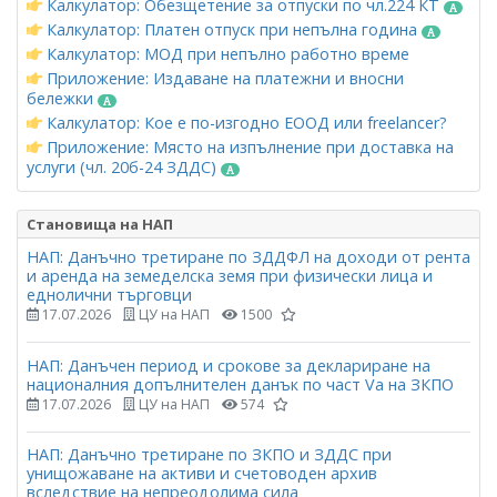
Калкулатор: Обезщетение за отпуски по чл.224 КТ
Калкулатор: Платен отпуск при непълна година
Калкулатор: МОД при непълно работно време
Приложение: Издаване на платежни и вносни
бележки
Калкулатор: Кое е по-изгодно ЕООД или freelancer?
Приложение: Място на изпълнение при доставка на
услуги (чл. 20б-24 ЗДДС)
Становища на НАП
НАП: Данъчно третиране по ЗДДФЛ на доходи от рента
и аренда на земеделска земя при физически лица и
еднолични търговци
17.07.2026
ЦУ на НАП
1500
НАП: Данъчен период и срокове за деклариране на
националния допълнителен данък по част Vа на ЗКПО
17.07.2026
ЦУ на НАП
574
НАП: Данъчно третиране по ЗКПО и ЗДДС при
унищожаване на активи и счетоводен архив
вследствие на непреодолима сила