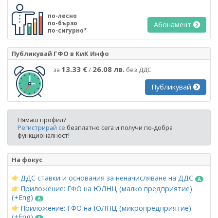
по-лесно
по-бързо
Абонамент
по-сигурно*
Публикувай ГФО в КиК Инфо
13.33 €
26.08 лв.
за
/
без ДДС
Публикувай
Нямаш профил?
Регистрирай се
безплатно сега и получи по-добра
функционалност!
На фокус
ДДС ставки и основания за неначисляване на ДДС
Приложение: ГФО на ЮЛНЦ (малко предприятие)
(+Eng)
Приложение: ГФО на ЮЛНЦ (микропредприятие)
(+Eng)