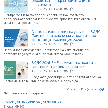
обработка за бърза ориентация в
практиката
27.02.2026
38750
В съвременната счетоводна практика най-голямото
предизвикателство днес е бързата ориентация в огромния
масив от информация....
Място на изпълнение на услуги по ЗДДС:
Принципи, изключения и практическо
решение (актуализация 2026)
20.02.2026
21022
Правилното определяне на мястото на изпълнение при
доставка на услуга е ключов момент за коректното...
ЗДДС 2026: SME режимът на практика.
Кога новият режим е изгоден?
16.01.2026
32401
След като дефинирахме теоретичната рамка
на промените в ЗДДС от 01.01.2026 г., е време да...
Статии от КиК (виж още)
Последно от форума
Корекция на декларация по чл.50
Вчера
307