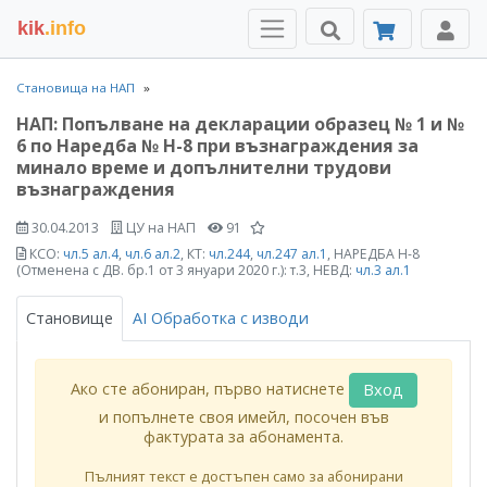
kik
.info
Становища на НАП
НАП: Попълване на декларации образец № 1 и №
6 по Наредба № Н-8 при възнаграждения за
минало време и допълнителни трудови
възнаграждения
30.04.2013
ЦУ на НАП
91
КСО:
чл.5 ал.4
,
чл.6 ал.2
, КТ:
чл.244
,
чл.247 ал.1
, НАРЕДБА Н-8
(Отменена с ДВ. бр.1 от 3 януари 2020 г.): т.3, НЕВД:
чл.3 ал.1
Становище
AI Обработка с изводи
Ако сте абониран, първо натиснете
Вход
и попълнете своя имейл, посочен във
фактурата за абонамента.
Пълният текст е достъпен само за абонирани