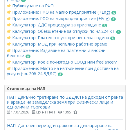
Публикуване на ГФО
Приложение: ГФО на малко предприятие (+Eng)
Приложение: ГФО на микропредприятие (+Eng)
Калкулатор: ДДС процедура за приспадане
Калкулатор: Обезщетение за отпуски по чл.224 КТ
Калкулатор: Платен отпуск при непълна година
Калкулатор: МОД при непълно работно време
Приложение: Издаване на платежни и вносни
бележки
Калкулатор: Кое е по-изгодно ЕООД или freelancer?
Приложение: Място на изпълнение при доставка на
услуги (чл. 20б-24 ЗДДС)
Становища на НАП
НАП: Данъчно третиране по ЗДДФЛ на доходи от рента
и аренда на земеделска земя при физически лица и
еднолични търговци
17.07.2026
ЦУ на НАП
1395
НАП: Данъчен период и срокове за деклариране на