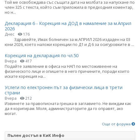
Той ме освобождава със същата дата на молбата за напускане по
член 325 с текста, който съм приложила в предходния коментар,
но н...
Декларация 6 - Корекция на ДОД в намаление за м.Април
2026
Днес
176
Здравейте, Имах болничен за м.АПРИЛ 2026 издаден на 03
юни 2026, което наложи корекции по Д1 и Д 6 за осигуровките в ...
Корекция на декларация по чл.50
Вчера
417
Подайте заявление в офиса на НАП по местоживеене на
физическото лице и опишете в него причините, поради които
искате корекция на...
Услеги по електронен път за физически лица в трети
страни
Вчера
212
Извинете за правописната грешка в заглавието. Не виждам как
да я коригирам. Моля, администраторите да го оправят, ако
могат.
Още от форума
Пълен достъп в КиК Инфо