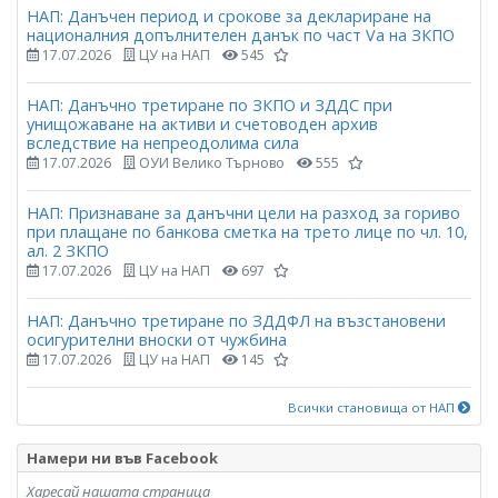
НАП: Данъчен период и срокове за деклариране на
националния допълнителен данък по част Vа на ЗКПО
17.07.2026
ЦУ на НАП
545
НАП: Данъчно третиране по ЗКПО и ЗДДС при
унищожаване на активи и счетоводен архив
вследствие на непреодолима сила
17.07.2026
ОУИ Велико Търново
555
НАП: Признаване за данъчни цели на разход за гориво
при плащане по банкова сметка на трето лице по чл. 10,
ал. 2 ЗКПО
17.07.2026
ЦУ на НАП
697
НАП: Данъчно третиране по ЗДДФЛ на възстановени
осигурителни вноски от чужбина
17.07.2026
ЦУ на НАП
145
Всички становища от НАП
Намери ни във Facebook
Харесай нашата страница