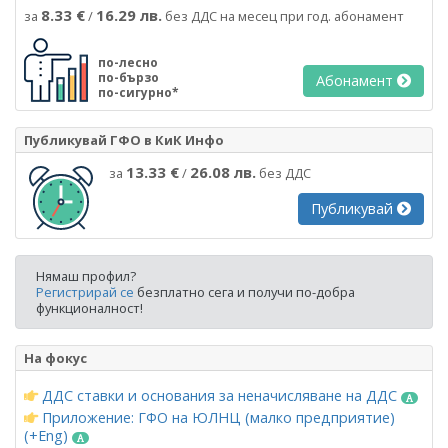
8.33 €
16.29 лв.
за
/
без ДДС на месец при год. абонамент
по-лесно
по-бързо
Абонамент
по-сигурно*
Публикувай ГФО в КиК Инфо
13.33 €
26.08 лв.
за
/
без ДДС
Публикувай
Нямаш профил?
Регистрирай се
безплатно сега и получи по-добра
функционалност!
На фокус
ДДС ставки и основания за неначисляване на ДДС
Приложение: ГФО на ЮЛНЦ (малко предприятие)
(+Eng)