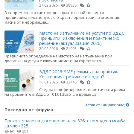
27.02.2026
38838
В съвременната счетоводна практика най-голямото
предизвикателство днес е бързата ориентация в огромния
масив от информация....
Място на изпълнение на услуги по ЗДДС:
Принципи, изключения и практическо
решение (актуализация 2026)
20.02.2026
21093
Правилното определяне на мястото на изпълнение при
доставка на услуга е ключов момент за коректното...
ЗДДС 2026: SME режимът на практика.
Кога новият режим е изгоден?
16.01.2026
32448
След като дефинирахме теоретичната рамка
на промените в ЗДДС от 01.01.2026 г., е време да...
Статии от КиК (виж още)
Последно от форума
Прекратяване на договор по член 326, с подадена молба
за член 325.
Днес
281