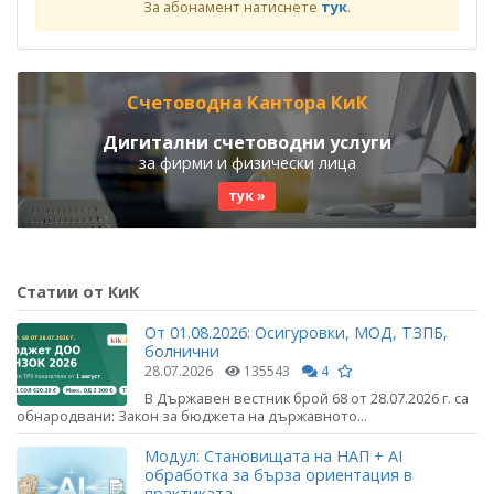
За абонамент натиснете
тук
.
Счетоводна Кантора КиК
Дигитални счетоводни услуги
за фирми и физически лица
тук »
Статии от КиК
От 01.08.2026: Осигуровки, МОД, ТЗПБ,
болнични
28.07.2026
135543
4
В Държавен вестник брой 68 от 28.07.2026 г. са
обнародвани: Закон за бюджета на държавното...
Модул: Становищата на НАП + AI
обработка за бърза ориентация в
практиката