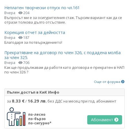
Неплатен творчески отпуск по чл.161
Вчера
204
Въпросът ми е за осигурителния стаж. Търсим вариант как да се
отрази толкова дълго отсъствие.
Корекция отчет за дейността
Вчера
187
Благодаря за потвърждението!
Прекратяване на договор по член 326, с подадена молба
за член 325.
Вчера
706
Как ще продължавам да работя като договора е прекратен в НАП
по член 326 ?
Още от форума
Пълен достъп в КиК Инфо
8.33 €
16.29 лв.
за
/
без ДДС на месец при год. абонамент
по-лесно
по-бързо
Абонамент
по-сигурно*