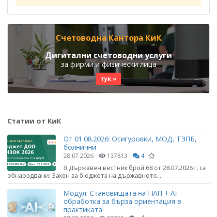
Счетоводна Кантора КиК
Дигитални счетоводни услуги
за фирми и физически лица
тук »
Статии от КиК
От 01.08.2026: Осигуровки, МОД, ТЗПБ,
болнични
28.07.2026
137813
4
В Държавен вестник брой 68 от 28.07.2026 г. са
обнародвани: Закон за бюджета на държавното...
Модул: Становищата на НАП + AI
обработка за бърза ориентация в
практиката