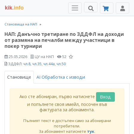
kik
.info
Становища на НАП
НАП: Данъчно третиране по ЗДДФЛ на доходи
от размяна на печалби между участници в
покер турнири
25.05.2026
ЦУ на НАП
52
ЗДДФЛ:
чл.8
,
чл.35
,
чл.44а
,
чл.50
Становище
AI Обработка с изводи
Ако сте абониран, първо натиснете
Вход
и попълнете своя имейл, посочен във
фактурата за абонамента.
Пълният текст е достъпен само за абонирани
потребители.
За абонамент натиснете
тук
.