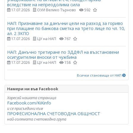
вследствие на непреодолима сила
17.07.2026
ОУИ Велико Търново
592
НАП: Признаване за данъчни цели на разход за гориво
при плащане по банкова сметка на трето лице по чл. 10,
ал. 2 ЗКПО
17.07.2026
ЦУ на НАП
767
НАП: Данъчно третиране по ЗДДФЛ на възстановени
осигурителни вноски от чужбина
17.07.2026
ЦУ на НАП
158
Всички становища от НАП
Намери ни във Facebook
Харесай нашата страница
Facebook.com/KiKinfo
и се присъедини към
ПРОФЕСИОНАЛНА СЧЕТОВОДНА ОБЩНОСТ
най-голямата счетоводна група