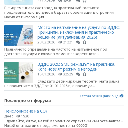
27.02.2026
38961
В съвременната счетоводна практика най-голямото
предизвикателство днес е бързата ориентация в огромния
масив от информация....
Място на изпълнение на услуги по ЗДДС:
Принципи, изключения и практическо
решение (актуализация 2026)
20.02.2026
21221
Правилното определяне на мястото на изпълнение при
доставка на услуга е ключов момент за коректното...
ЗДДС 2026: SME режимът на практика.
Кога новият режим е изгоден?
16.01.2026
32529
След като дефинирахме теоретичната рамка
на промените в ЗДДС от 01.01.2026 г., е време да...
Статии от КиК (виж още)
Последно от форума
Пенсиониране на СОЛ
Днес
1930
Здравейте, ditzve, на кой вариант се спряхте? И към останалите -
Някой опитвал ли е предложението на ХХХХХ?