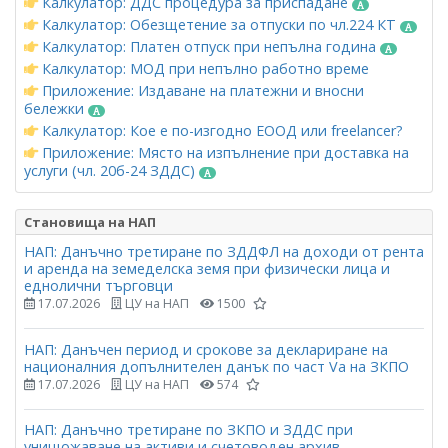
Калкулатор: ДДС процедура за приспадане
Калкулатор: Обезщетение за отпуски по чл.224 КТ
Калкулатор: Платен отпуск при непълна година
Калкулатор: МОД при непълно работно време
Приложение: Издаване на платежни и вносни
бележки
Калкулатор: Кое е по-изгодно ЕООД или freelancer?
Приложение: Място на изпълнение при доставка на
услуги (чл. 20б-24 ЗДДС)
Становища на НАП
НАП: Данъчно третиране по ЗДДФЛ на доходи от рента
и аренда на земеделска земя при физически лица и
еднолични търговци
17.07.2026
ЦУ на НАП
1500
НАП: Данъчен период и срокове за деклариране на
националния допълнителен данък по част Vа на ЗКПО
17.07.2026
ЦУ на НАП
574
НАП: Данъчно третиране по ЗКПО и ЗДДС при
унищожаване на активи и счетоводен архив