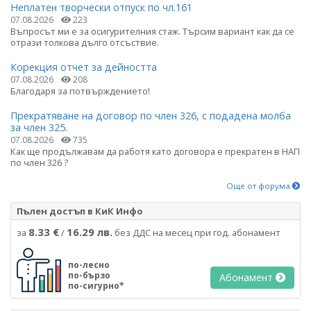
Неплатен творчески отпуск по чл.161
07.08.2026
223
Въпросът ми е за осигурителния стаж. Търсим вариант как да се
отрази толкова дълго отсъствие.
Корекция отчет за дейността
07.08.2026
208
Благодаря за потвърждението!
Прекратяване на договор по член 326, с подадена молба
за член 325.
07.08.2026
735
Как ще продължавам да работя като договора е прекратен в НАП
по член 326 ?
Още от форума
Пълен достъп в КиК Инфо
8.33 €
16.29 лв.
за
/
без ДДС на месец при год. абонамент
по-лесно
по-бързо
Абонамент
по-сигурно*