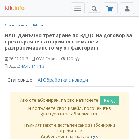
kik
.info
Становища на НАП
НАП: Данъчно третиране по ЗДДС на договор за
прехвърляне на парично вземане и
разграничаването му от факторинг
26.02.2013
ОУИ София
120
ЗДДС:
чл.46 ал.1 т.3
Становище
AI Обработка с изводи
Ако сте абониран, първо натиснете
Вход
и попълнете своя имейл, посочен във
фактурата за абонамента.
Пълният текст е достъпен само за абонирани
потребители.
За абонамент натиснете
тук
.