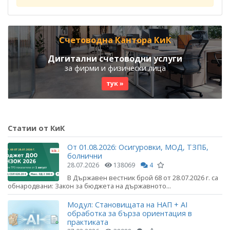
Счетоводна Кантора КиК
Дигитални счетоводни услуги
за фирми и физически лица
тук »
Статии от КиК
От 01.08.2026: Осигуровки, МОД, ТЗПБ,
болнични
28.07.2026
138069
4
В Държавен вестник брой 68 от 28.07.2026 г. са
обнародвани: Закон за бюджета на държавното...
Модул: Становищата на НАП + AI
обработка за бърза ориентация в
практиката