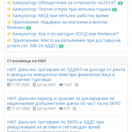
Калкулатор: Обезщетение за отпуски по чл.224 КТ
Калкулатор: Платен отпуск при непълна година
Калкулатор: МОД при непълно работно време
Приложение: Издаване на платежни и вносни
бележки
Калкулатор: Кое е по-изгодно ЕООД или freelancer?
Приложение: Място на изпълнение при доставка на
услуги (чл. 20б-24 ЗДДС)
Становища на НАП
НАП: Данъчно третиране по ЗДДФЛ на доходи от рента
и аренда на земеделска земя при физически лица и
еднолични търговци
17.07.2026
ЦУ на НАП
1507
НАП: Данъчен период и срокове за деклариране на
националния допълнителен данък по част Vа на ЗКПО
17.07.2026
ЦУ на НАП
575
НАП: Данъчно третиране по ЗКПО и ЗДДС при
унищожаване на активи и счетоводен архив
вследствие на непреодолима сила