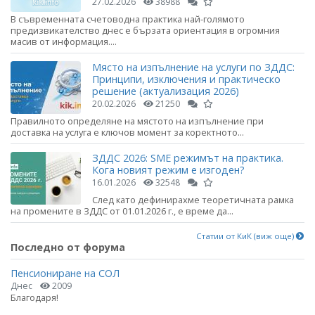
27.02.2026
38988
В съвременната счетоводна практика най-голямото
предизвикателство днес е бързата ориентация в огромния
масив от информация....
Място на изпълнение на услуги по ЗДДС:
Принципи, изключения и практическо
решение (актуализация 2026)
20.02.2026
21250
Правилното определяне на мястото на изпълнение при
доставка на услуга е ключов момент за коректното...
ЗДДС 2026: SME режимът на практика.
Кога новият режим е изгоден?
16.01.2026
32548
След като дефинирахме теоретичната рамка
на промените в ЗДДС от 01.01.2026 г., е време да...
Статии от КиК (виж още)
Последно от форума
Пенсиониране на СОЛ
Днес
2009
Благодаря!