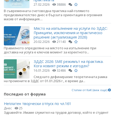
27.02.2026
38886
В съвременната счетоводна практика най-голямото
предизвикателство днес е бързата ориентация в огромния
масив от информация....
Място на изпълнение на услуги по ЗДДС:
Принципи, изключения и практическо
решение (актуализация 2026)
20.02.2026
21140
Правилното определяне на мястото на изпълнение при
доставка на услуга е ключов момент за коректното...
ЗДДС 2026: SME режимът на практика.
Кога новият режим е изгоден?
16.01.2026
32486
След като дефинирахме теоретичната рамка
на промените в ЗДДС от 01.01.2026 г., е време да...
Статии от КиК (виж още)
Последно от форума
Неплатен творчески отпуск по чл.161
Днес
25
Здравейте. Имаме служител на трудов договор, който е студент