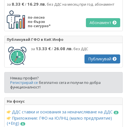
8.33 €
16.29 лв.
за
/
без ДДС на месец при год. абонамент
по-лесно
по-бързо
Абонамент
по-сигурно*
Публикувай ГФО в КиК Инфо
13.33 €
26.08 лв.
за
/
без ДДС
Публикувай
Нямаш профил?
Регистрирай се
безплатно сега и получи по-добра
функционалност!
На фокус
ДДС ставки и основания за неначисляване на ДДС
Приложение: ГФО на ЮЛНЦ (малко предприятие)
(+Eng)