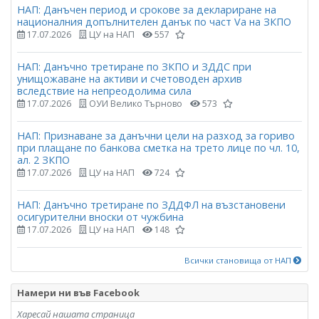
НАП: Данъчен период и срокове за деклариране на
националния допълнителен данък по част Vа на ЗКПО
17.07.2026
ЦУ на НАП
557
НАП: Данъчно третиране по ЗКПО и ЗДДС при
унищожаване на активи и счетоводен архив
вследствие на непреодолима сила
17.07.2026
ОУИ Велико Търново
573
НАП: Признаване за данъчни цели на разход за гориво
при плащане по банкова сметка на трето лице по чл. 10,
ал. 2 ЗКПО
17.07.2026
ЦУ на НАП
724
НАП: Данъчно третиране по ЗДДФЛ на възстановени
осигурителни вноски от чужбина
17.07.2026
ЦУ на НАП
148
Всички становища от НАП
Намери ни във Facebook
Харесай нашата страница