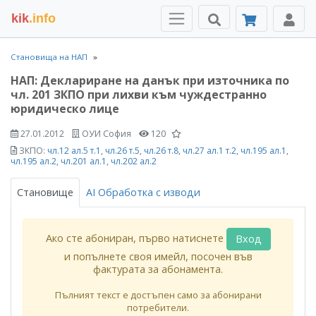
kik
.info
Становища на НАП
НАП: Деклариране на данък при източника по
чл. 201 ЗКПО при лихви към чуждестранно
юридическо лице
27.01.2012
ОУИ София
120
ЗКПО:
чл.12 ал.5 т.1
,
чл.26 т.5
,
чл.26 т.8
,
чл.27 ал.1 т.2
,
чл.195 ал.1
,
чл.195 ал.2
,
чл.201 ал.1
,
чл.202 ал.2
Становище
AI Обработка с изводи
Ако сте абониран, първо натиснете
Вход
и попълнете своя имейл, посочен във
фактурата за абонамента.
Пълният текст е достъпен само за абонирани
потребители.