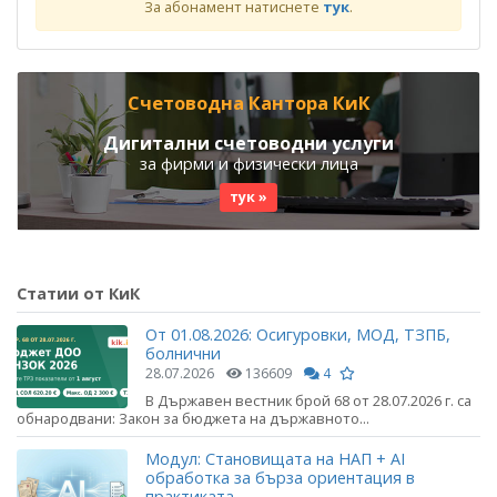
За абонамент натиснете
тук
.
Счетоводна Кантора КиК
Дигитални счетоводни услуги
за фирми и физически лица
тук »
Статии от КиК
От 01.08.2026: Осигуровки, МОД, ТЗПБ,
болнични
28.07.2026
136609
4
В Държавен вестник брой 68 от 28.07.2026 г. са
обнародвани: Закон за бюджета на държавното...
Модул: Становищата на НАП + AI
обработка за бърза ориентация в
практиката