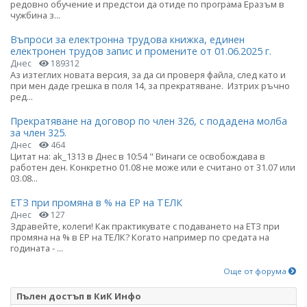
редовно обучение и предстои да отиде по програма Еразъм в
чужбина з...
Въпроси за електронна трудова книжка, единен
електронен трудов запис и промените от 01.06.2025 г.
Днес
189312
Аз изтеглих новата версия, за да си проверя файла, след като и
при мен даде грешка в поля 14, за прекратяване. Изтрих ръчно
ред...
Прекратяване на договор по член 326, с подадена молба
за член 325.
Днес
464
Цитат на: ak_1313 в Днес в 10:54 " Винаги се освобождава в
работен ден. Конкретно 01.08 не може или е считано от 31.07 или
03.08...
ЕТЗ при промяна в % на ЕР на ТЕЛК
Днес
127
Здравейте, колеги! Как практикувате с подаването на ЕТЗ при
промяна на % в ЕР на ТЕЛК? Когато например по средата на
годината - ...
Още от форума
Пълен достъп в КиК Инфо