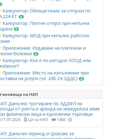
Калкулатор: Обезщетение за отпуски по
л.224 КТ
Калкулатор: Платен отпуск при непълна
одина
Калкулатор: МОД при непълно работно
реме
Приложение: Издаване на платежни и
носни бележки
Калкулатор: Кое е по-изгодно ЕООД или
reelancer?
Приложение: Място на изпълнение при
оставка на услуги (чл. 20б-24 ЗДДС)
тановища на НАП
АП: Данъчно третиране по ЗДДФЛ на
оходи от рента и аренда на земеделска земя
ри физически лица и еднолични търговци
17.07.2026
ЦУ на НАП
1486
АП: Данъчен период и срокове за
еклариране на националния допълнителен