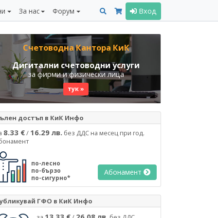
ни
За нас
Форум
Вход
Счетоводна Кантора КиК
Дигитални счетоводни услуги
за фирми и физически лица
тук »
ълен достъп в КиК Инфо
8.33 €
16.29 лв.
а
/
без ДДС на месец при год.
бонамент
по-лесно
по-бързо
Абонамент
по-сигурно*
убликувай ГФО в КиК Инфо
13.33 €
26.08 лв.
за
/
без ДДС