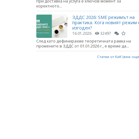
при доставка на услуга е ключов момент за
коректното...
ЗДДС 2026: SME режимът на
практика. Кога новият режим 
изгоден?
16.01.2026
32497
След като дефинирахме теоретичната рамка на
промените в ЗДДС от 01.01.2026 г., е време да...
Статии от КиК (виж ощ