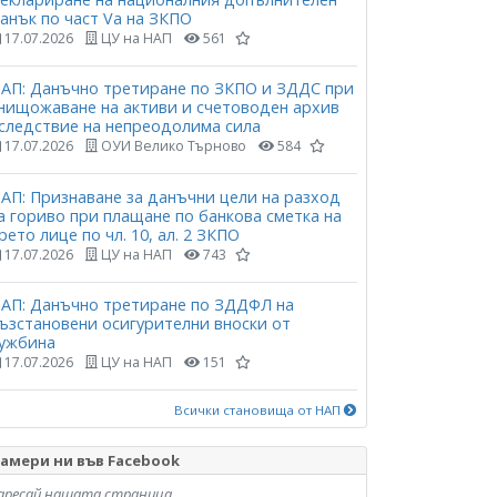
анък по част Vа на ЗКПО
17.07.2026
ЦУ на НАП
561
АП: Данъчно третиране по ЗКПО и ЗДДС при
нищожаване на активи и счетоводен архив
следствие на непреодолима сила
17.07.2026
ОУИ Велико Търново
584
АП: Признаване за данъчни цели на разход
а гориво при плащане по банкова сметка на
рето лице по чл. 10, ал. 2 ЗКПО
17.07.2026
ЦУ на НАП
743
АП: Данъчно третиране по ЗДДФЛ на
ъзстановени осигурителни вноски от
ужбина
17.07.2026
ЦУ на НАП
151
Всички становища от НАП
амери ни във Facebook
аресай нашата страница