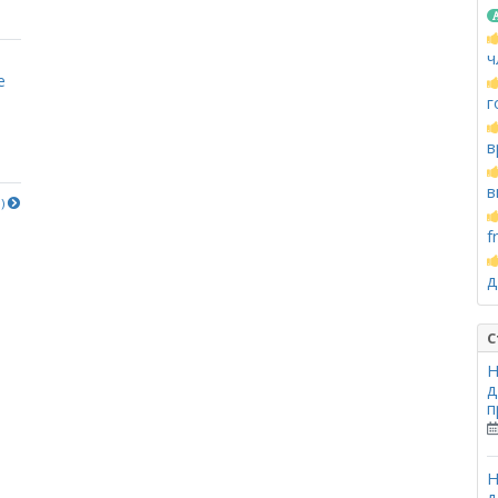
ч
е
г
в
в
е)
f
д
С
Н
д
п
Н
д