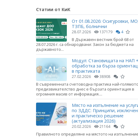
Статии от КиК
От 01.08.2026: Осигуровки, МО
ТЗПБ, болнични
28.07.2026
137179
4
В Държавен вестник брой 68 от
28.07.2026 г. са обнародвани: Закон за бюджета на
държавното...
Модул: Становищата на НАП +
обработка за бърза ориента
в практиката
27.02.2026
38908
В съвременната счетоводна практика най-голямот
предизвикателство днес е бързата ориентация в
огромния масив от информация....
Място на изпълнение на услуг
по ЗДДС: Принципи, изключе
и практическо решение
(актуализация 2026)
20.02.2026
21164
Правилното определяне на мястото на изпълнени