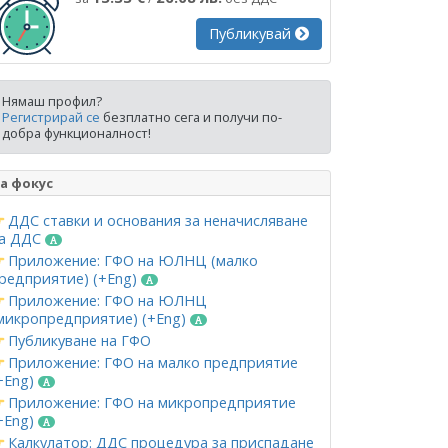
Публикувай
Нямаш профил?
Регистрирай се
безплатно сега и получи по-
добра функционалност!
а фокус
ДДС ставки и основания за неначисляване
а ДДС
Приложение: ГФО на ЮЛНЦ (малко
редприятие) (+Eng)
Приложение: ГФО на ЮЛНЦ
микропредприятие) (+Eng)
Публикуване на ГФО
Приложение: ГФО на малко предприятие
+Eng)
Приложение: ГФО на микропредприятие
+Eng)
Калкулатор: ДДС процедура за приспадане