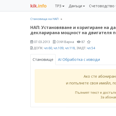
kik
.info
ТРЗ
Данъци
Счетоводство
Становища на НАП
НАП: Установяване и коригиране на д
декларирана мощност на двигателя п
07.03.2013
ОУИ Варна
87
ДОПК:
чл.60
,
чл.109
,
чл.118
, ЗМДТ:
чл.54
Становище
AI Обработка с изводи
Ако сте абониран
и попълнете своя имейл, п
Пълният текст е достъп
За абона