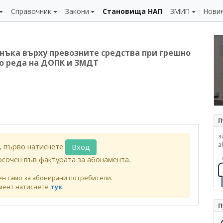
Справочник
Закони
Становища НАП
ЗМИП
Нови
анъка върху превозните средства при грешно
о реда на ДОПК и ЗМДТ
П
з
а
, първо натиснете
Вход
осочен във фактурата за абонамента.
ен само за абонирани потребители.
мент натиснете
тук
.
П