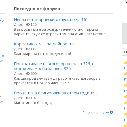
Последно от форума
Д,
Неплатен творчески отпуск по чл.161
Днес
126
Въпросът ми е за осигурителния стаж. Търсим
вариант как да се отрази толкова дълго отсъствие.
Корекция отчет за дейността
Днес
117
Н
Благодаря за потвърждението!
 AI
ция
Прекратяване на договор по член 326, с
н
подадена молба за член 325.
Днес
600
о
Как ще продължавам да работя като договора е
п
прекратен в НАП по член 326 ?
(
Процент на осигуровки за стари години....
и
Днес
102
ния
Kiarra, много благодаря!
(
Още от форума
(
е