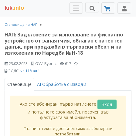
kik
.info
Становища на НАП
НАП: Задължение за използване на фискално
устройство от занаятчия, облаган с патентен
данък, при продажби в търговски обект и на
изложения по Наредба № Н-18
23.02.2023
ОУИ Бургас
617
ЗДДС:
чл.118 ал.1
Становище
AI Обработка с изводи
Ако сте абониран, първо натиснете
Вход
и попълнете своя имейл, посочен във
фактурата за абонамента.
Пълният текст е достъпен само за абонирани
потребители.