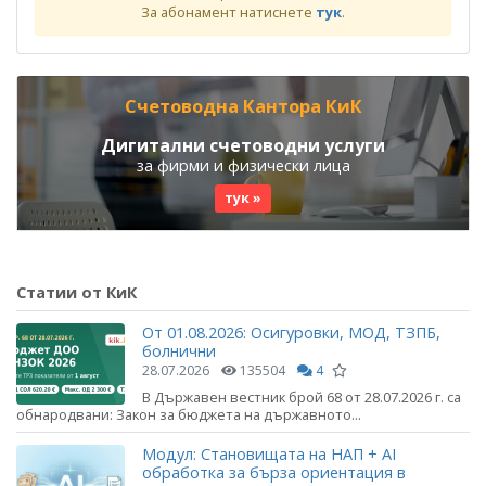
За абонамент натиснете
тук
.
Счетоводна Кантора КиК
Дигитални счетоводни услуги
за фирми и физически лица
тук »
Статии от КиК
От 01.08.2026: Осигуровки, МОД, ТЗПБ,
болнични
28.07.2026
135504
4
В Държавен вестник брой 68 от 28.07.2026 г. са
обнародвани: Закон за бюджета на държавното...
Модул: Становищата на НАП + AI
обработка за бърза ориентация в