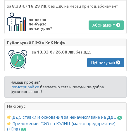
8.33 €
16.29 лв.
за
/
без ДДС на месец при год. абонамент
по-лесно
по-бързо
Абонамент
по-сигурно*
Публикувай ГФО в КиК Инфо
13.33 €
26.08 лв.
за
/
без ДДС
Публикувай
Нямаш профил?
Регистрирай се
безплатно сега и получи по-добра
функционалност!
На фокус
ДДС ставки и основания за неначисляване на ДДС
Приложение: ГФО на ЮЛНЦ (малко предприятие)
(+Eng)