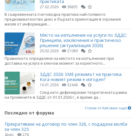
практиката
27.02.2026
38835
В съвременната счетоводна практика най-голямото
предизвикателство днес е бързата ориентация в огромния
масив от информация....
Място на изпълнение на услуги по ЗДДС:
Принципи, изключения и практическо
решение (актуализация 2026)
20.02.2026
21089
Правилното определяне на мястото на изпълнение при
доставка на услуга е ключов момент за коректното...
ЗДДС 2026: SME режимът на практика.
Кога новият режим е изгоден?
16.01.2026
32446
След като дефинирахме теоретичната рамка
на промените в ЗДДС от 01.01.2026 г., е време да...
Статии от КиК (виж още)
Последно от форума
Прекратяване на договор по член 326, с подадена молба
за член 325.
Днес
276