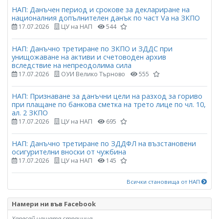
НАП: Данъчен период и срокове за деклариране на
националния допълнителен данък по част Vа на ЗКПО
17.07.2026
ЦУ на НАП
544
НАП: Данъчно третиране по ЗКПО и ЗДДС при
унищожаване на активи и счетоводен архив
вследствие на непреодолима сила
17.07.2026
ОУИ Велико Търново
555
НАП: Признаване за данъчни цели на разход за гориво
при плащане по банкова сметка на трето лице по чл. 10,
ал. 2 ЗКПО
17.07.2026
ЦУ на НАП
695
НАП: Данъчно третиране по ЗДДФЛ на възстановени
осигурителни вноски от чужбина
17.07.2026
ЦУ на НАП
145
Всички становища от НАП
Намери ни във Facebook
Харесай нашата страница