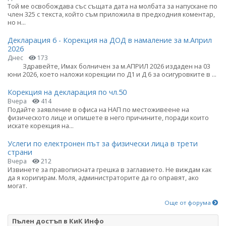
Той ме освобождава със същата дата на молбата за напускане по
член 325 с текста, който съм приложила в предходния коментар,
но н...
Декларация 6 - Корекция на ДОД в намаление за м.Април
2026
Днес
173
Здравейте, Имах болничен за м.АПРИЛ 2026 издаден на 03
юни 2026, което наложи корекции по Д1 и Д 6 за осигуровките в ...
Корекция на декларация по чл.50
Вчера
414
Подайте заявление в офиса на НАП по местоживеене на
физическото лице и опишете в него причините, поради които
искате корекция на...
Услеги по електронен път за физически лица в трети
страни
Вчера
212
Извинете за правописната грешка в заглавието. Не виждам как
да я коригирам. Моля, администраторите да го оправят, ако
могат.
Още от форума
Пълен достъп в КиК Инфо