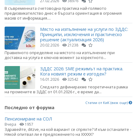
27.02.2026
38976
В съвременната счетоводна практика най-голямото
предизвикателство днес е бързата ориентация в огромния
масив от информация....
Място на изпълнение на услуги по ЗДДС:
Принципи, изключения и практическо
решение (актуализация 2026)
20.02.2026
21238
Правилното определяне на мястото на изпълнение при
доставка на услуга е ключов момент за коректното...
ЗДДС 2026: SME режимът на практика.
Кога новият режим е изгоден?
16.01.2026
32542
След като дефинирахме теоретичната рамка
на промените в ЗДДС от 01.01.2026 г., е време да...
Статии от КиК (виж още)
Последно от форума
Пенсиониране на СОЛ
Вчера
1957
Здравейте, ditzve, на кой вариант се спряхте? И към останалите -
Някой опитвал ли е предложението на ХХХХХ?