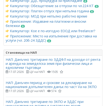
Калкулатор: ДДС процедура за приспадане
Калкулатор: Обезщетение за отпуски по чл.224 КТ
Калкулатор: Платен отпуск при непълна година
Калкулатор: МОД при непълно работно време
Приложение: Издаване на платежни и вносни
бележки
Калкулатор: Кое е по-изгодно ЕООД или freelancer?
Приложение: Място на изпълнение при доставка на
услуги (чл. 20б-24 ЗДДС)
Становища на НАП
НАП: Данъчно третиране по ЗДДФЛ на доходи от рента
и аренда на земеделска земя при физически лица и
еднолични търговци
17.07.2026
ЦУ на НАП
1505
НАП: Данъчен период и срокове за деклариране на
националния допълнителен данък по част Vа на ЗКПО
17.07.2026
ЦУ на НАП
574
НАП: Данъчно третиране по ЗКПО и ЗДДС при
унищожаване на активи и счетоводен архив