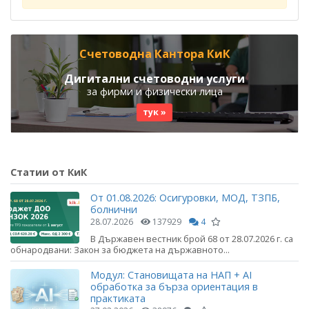
Счетоводна Кантора КиК
Дигитални счетоводни услуги
за фирми и физически лица
тук »
Статии от КиК
От 01.08.2026: Осигуровки, МОД, ТЗПБ,
болнични
28.07.2026
137929
4
В Държавен вестник брой 68 от 28.07.2026 г. са
обнародвани: Закон за бюджета на държавното...
Модул: Становищата на НАП + AI
обработка за бърза ориентация в
практиката