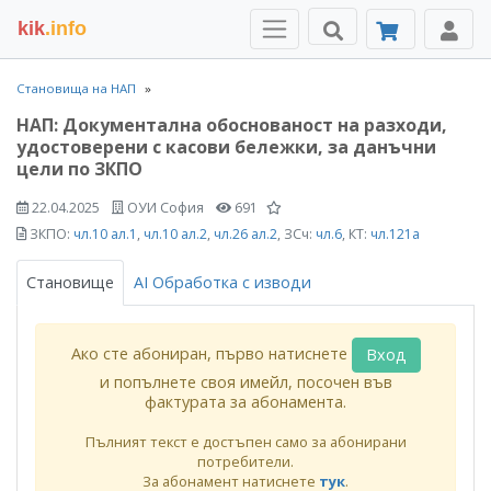
kik
.info
Становища на НАП
НАП: Документална обоснованост на разходи,
удостоверени с касови бележки, за данъчни
цели по ЗКПО
22.04.2025
ОУИ София
691
ЗКПО:
чл.10 ал.1
,
чл.10 ал.2
,
чл.26 ал.2
, ЗСч:
чл.6
, КТ:
чл.121а
Становище
AI Обработка с изводи
Ако сте абониран, първо натиснете
Вход
и попълнете своя имейл, посочен във
фактурата за абонамента.
Пълният текст е достъпен само за абонирани
потребители.
За абонамент натиснете
тук
.