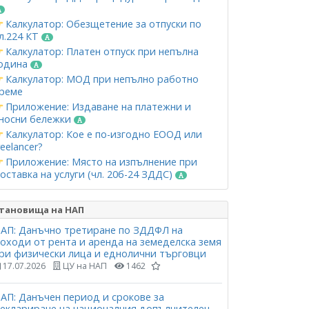
Калкулатор: Обезщетение за отпуски по
л.224 КТ
Калкулатор: Платен отпуск при непълна
одина
Калкулатор: МОД при непълно работно
реме
Приложение: Издаване на платежни и
носни бележки
Калкулатор: Кое е по-изгодно ЕООД или
reelancer?
Приложение: Място на изпълнение при
оставка на услуги (чл. 20б-24 ЗДДС)
тановища на НАП
АП: Данъчно третиране по ЗДДФЛ на
оходи от рента и аренда на земеделска земя
ри физически лица и еднолични търговци
17.07.2026
ЦУ на НАП
1462
АП: Данъчен период и срокове за
еклариране на националния допълнителен