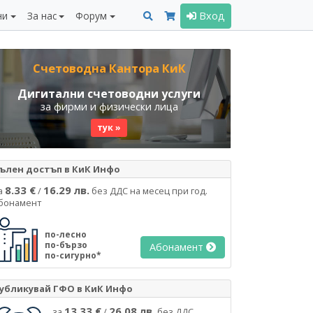
ни
За нас
Форум
Вход
Счетоводна Кантора КиК
Дигитални счетоводни услуги
за фирми и физически лица
тук »
ълен достъп в КиК Инфо
8.33 €
16.29 лв.
а
/
без ДДС на месец при год.
бонамент
по-лесно
по-бързо
Абонамент
по-сигурно*
убликувай ГФО в КиК Инфо
13.33 €
26.08 лв.
за
/
без ДДС