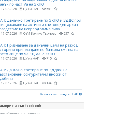
анък по част Vа на ЗКПО
17.07.2026
ЦУ на НАП
551
АП: Данъчно третиране по ЗКПО и ЗДДС при
нищожаване на активи и счетоводен архив
следствие на непреодолима сила
17.07.2026
ОУИ Велико Търново
557
АП: Признаване за данъчни цели на разход
а гориво при плащане по банкова сметка на
рето лице по чл. 10, ал. 2 ЗКПО
17.07.2026
ЦУ на НАП
715
АП: Данъчно третиране по ЗДДФЛ на
ъзстановени осигурителни вноски от
ужбина
17.07.2026
ЦУ на НАП
146
Всички становища от НАП
амери ни във Facebook
аресай нашата страница