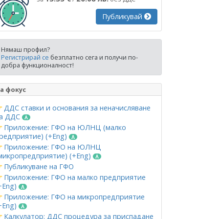
Публикувай
Нямаш профил?
Регистрирай се
безплатно сега и получи по-
добра функционалност!
а фокус
ДДС ставки и основания за неначисляване
а ДДС
Приложение: ГФО на ЮЛНЦ (малко
редприятие) (+Eng)
Приложение: ГФО на ЮЛНЦ
микропредприятие) (+Eng)
Публикуване на ГФО
Приложение: ГФО на малко предприятие
+Eng)
Приложение: ГФО на микропредприятие
+Eng)
Калкулатор: ДДС процедура за приспадане