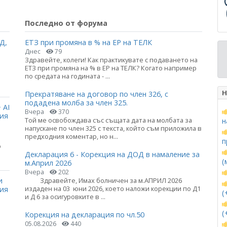
Последно от форума
Д,
ЕТЗ при промяна в % на ЕР на ТЕЛК
Днес
79
Здравейте, колеги! Как практикувате с подаването на
ЕТЗ при промяна на % в ЕР на ТЕЛК? Когато например
по средата на годината - ...
Н
Прекратяване на договор по член 326, с
подадена молба за член 325.
 AI
Вчера
370
ция
Той ме освобождава със същата дата на молбата за
н
напускане по член 325 с текста, който съм приложила в
предходния коментар, но н...
п
о
Декларация 6 - Корекция на ДОД в намаление за
(
м.Април 2026
Вчера
202
и
Здравейте, Имах болничен за м.АПРИЛ 2026
издаден на 03 юни 2026, което наложи корекции по Д1
ния
(
и Д 6 за осигуровките в ...
(
Корекция на декларация по чл.50
05.08.2026
440