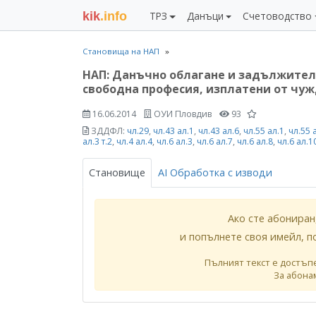
kik
.info
ТРЗ
Данъци
Счетоводство
Становища на НАП
НАП: Данъчно облагане и задължител
свободна професия, изплатени от чу
16.06.2014
ОУИ Пловдив
93
ЗДДФЛ:
чл.29
,
чл.43 ал.1
,
чл.43 ал.6
,
чл.55 ал.1
,
чл.55 
ал.3 т.2
,
чл.4 ал.4
,
чл.6 ал.3
,
чл.6 ал.7
,
чл.6 ал.8
,
чл.6 ал.1
Становище
AI Обработка с изводи
Ако сте абониран
и попълнете своя имейл, п
Пълният текст е достъп
За абона