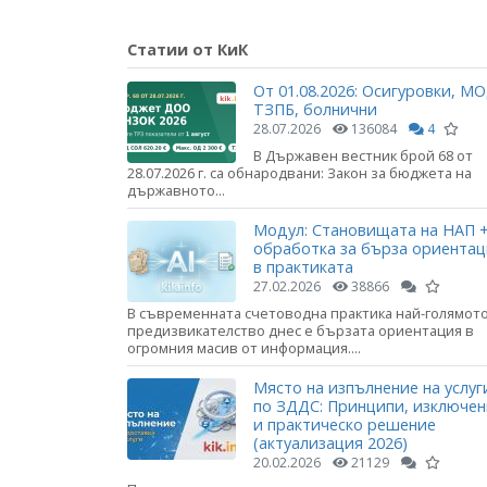
Статии от КиК
От 01.08.2026: Осигуровки, МО
ТЗПБ, болнични
28.07.2026
136084
4
В Държавен вестник брой 68 от
28.07.2026 г. са обнародвани: Закон за бюджета на
държавното...
Модул: Становищата на НАП +
обработка за бърза ориента
в практиката
27.02.2026
38866
В съвременната счетоводна практика най-голямот
предизвикателство днес е бързата ориентация в
огромния масив от информация....
Място на изпълнение на услуг
по ЗДДС: Принципи, изключе
и практическо решение
(актуализация 2026)
20.02.2026
21129