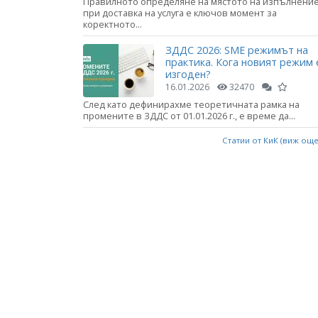
Правилното определяне на мястото на изпълнени
при доставка на услуга е ключов момент за
коректното...
ЗДДС 2026: SME режимът на
практика. Кога новият режим 
изгоден?
16.01.2026
32470
След като дефинирахме теоретичната рамка на
промените в ЗДДС от 01.01.2026 г., е време да...
Статии от КиК (виж ощ