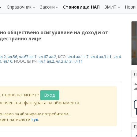
Справочник
Закони
Становища НАП
ЗМИП
Нови
но обществено осигуряване на доходи от
ждестранно лице
ал.2
,
чл.56
,
чл.67 ал.1
,
чл.67 ал.2
, КСО:
чл.4 ал.1 т.7
,
чл.4 ал.3 т.1
,
чл.4
0
,
чл.10
, НООСЛБГРЧ:
чл.1 ал.2
,
чл.2 ал.3
,
чл.11
П
з
а
, първо натиснете
Вход
осочен във фактурата за абонамента.
ен само за абонирани потребители.
мент натиснете
тук
.
П