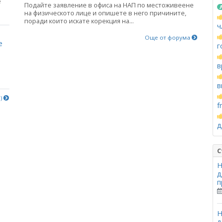
е
Подайте заявление в офиса на НАП по местоживеене
на физическото лице и опишете в него причините,
поради които искате корекция на...
ч
Още от форума
е
г
в
в
е)
f
д
С
Н
д
п
Н
д