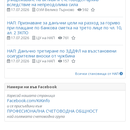
вследствие на непреодолима сила
17.07.2026
ОУИ Велико Търново
592
НАП: Признаване за данъчни цели на разход за гориво
при плащане по банкова сметка на трето лице по чл. 10,
ал. 2 ЗКПО
17.07.2026
ЦУ на НАП
761
НАП: Данъчно третиране по ЗДДФЛ на възстановени
осигурителни вноски от чужбина
17.07.2026
ЦУ на НАП
157
Всички становища от НАП
Намери ни във Facebook
Харесай нашата страница
Facebook.com/KiKinfo
и се присъедини към
ПРОФЕСИОНАЛНА СЧЕТОВОДНА ОБЩНОСТ
най-голямата счетоводна група