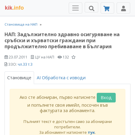
kik
.info
Становища на НАП
НАП: Задължително здравно осигуряване на
сръбски и хърватски граждани при
продължително пребиваване в България
23.07.2011
ЦУ на НАП
132
ЗЗО:
чл.33 т.3
Становище
AI Обработка с изводи
Ако сте абониран, първо натиснете
Вход
и попълнете своя имейл, посочен във
фактурата за абонамента.
Пълният текст е достъпен само за абонирани
потребители.
За абонамент натиснете
тук
.