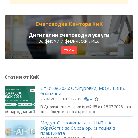
Счетоводна Кантора КиК
Дигитални счетоводни услуги
за фирми и физически лица
тук »
Статии от КиК
От 01.08.2026: Осигуровки, МОД, ТЗПБ,
болнични
28.07.2026
137736
4
В Държавен вестник брой 68 от 28.07.2026 г. са
обнародвани: Закон за бюджета на държавното...
Модул: Становищата на НАП + AI
обработка за бърза ориентация в
практиката