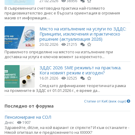
27.02.2026
38956
В съвременната счетоводна практика най-голямото
предизвикателство днес е бързата ориентация в огромния
масив от информация....
Място на изпълнение на услуги по ЗДДС:
Принципи, изключения и практическо
решение (актуализация 2026)
20.02.2026
21215
Правилното определяне на мястото на изпълнение при
доставка на услуга е ключов момент за коректното...
ЗДДС 2026: SME режимът на практика.
Кога новият режим е изгоден?
16.01.2026
32525
След като дефинирахме теоретичната рамка
на промените в ЗДДС от 01.01.2026 г., е време да...
Статии от КиК (виж още)
Последно от форума
Пенсиониране на СОЛ
Днес
1907
Здравейте, ditzve, на кой вариант се спряхте? И към останалите -
Някой опитвал ли е предложението на ХХХХХ?