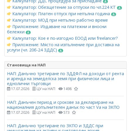
Калкулатор: ДДС процедура за приспадане
Калкулатор: Обезщетение за отпуски по чл.224 КТ
Калкулатор: Платен отпуск при непълна година
Калкулатор: МОД при непълно работно време
Приложение: Издаване на платежни и вносни
бележки
Калкулатор: Кое е по-изгодно ЕООД или freelancer?
Приложение: Място на изпълнение при доставка на
услуги (чл. 20б-24 ЗДДС)
Становища на НАП
НАП: Данъчно третиране по ЗДДФЛ на доходи от рента
и аренда на земеделска земя при физически лица и
еднолични търговци
17.07.2026
ЦУ на НАП
1498
НАП: Данъчен период и срокове за деклариране на
националния допълнителен данък по част Vа на ЗКПО
17.07.2026
ЦУ на НАП
573
НАП: Данъчно третиране по ЗКПО и ЗДДС при
унищожаване на активи и счетоводен архив