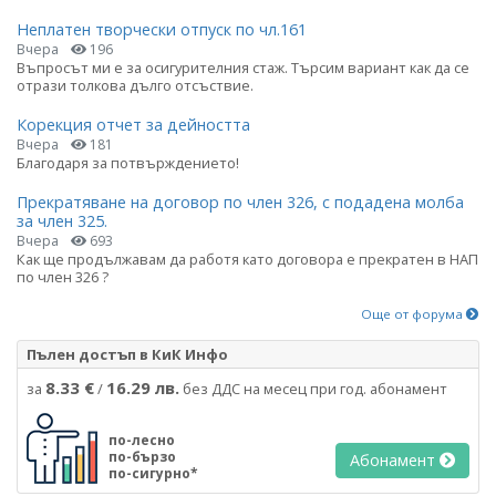
Неплатен творчески отпуск по чл.161
Вчера
196
Въпросът ми е за осигурителния стаж. Търсим вариант как да се
отрази толкова дълго отсъствие.
Корекция отчет за дейността
Вчера
181
Благодаря за потвърждението!
Прекратяване на договор по член 326, с подадена молба
за член 325.
Вчера
693
Как ще продължавам да работя като договора е прекратен в НАП
по член 326 ?
Още от форума
Пълен достъп в КиК Инфо
8.33 €
16.29 лв.
за
/
без ДДС на месец при год. абонамент
по-лесно
по-бързо
Абонамент
по-сигурно*