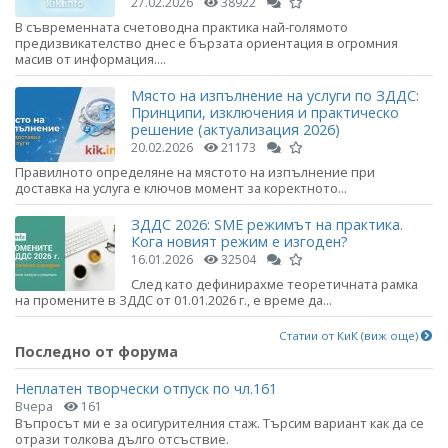
27.02.2026
38922
В съвременната счетоводна практика най-голямото
предизвикателство днес е бързата ориентация в огромния
масив от информация....
Място на изпълнение на услуги по ЗДДС:
Принципи, изключения и практическо
решение (актуализация 2026)
20.02.2026
21173
Правилното определяне на мястото на изпълнение при
доставка на услуга е ключов момент за коректното...
ЗДДС 2026: SME режимът на практика.
Кога новият режим е изгоден?
16.01.2026
32504
След като дефинирахме теоретичната рамка
на промените в ЗДДС от 01.01.2026 г., е време да...
Статии от КиК (виж още)
Последно от форума
Неплатен творчески отпуск по чл.161
Вчера
161
Въпросът ми е за осигурителния стаж. Търсим вариант как да се
отрази толкова дълго отсъствие.