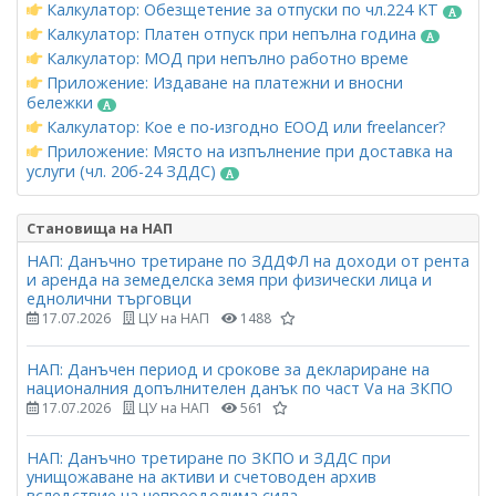
Калкулатор: Обезщетение за отпуски по чл.224 КТ
Калкулатор: Платен отпуск при непълна година
Калкулатор: МОД при непълно работно време
Приложение: Издаване на платежни и вносни
бележки
Калкулатор: Кое е по-изгодно ЕООД или freelancer?
Приложение: Място на изпълнение при доставка на
услуги (чл. 20б-24 ЗДДС)
Становища на НАП
НАП: Данъчно третиране по ЗДДФЛ на доходи от рента
и аренда на земеделска земя при физически лица и
еднолични търговци
17.07.2026
ЦУ на НАП
1488
НАП: Данъчен период и срокове за деклариране на
националния допълнителен данък по част Vа на ЗКПО
17.07.2026
ЦУ на НАП
561
НАП: Данъчно третиране по ЗКПО и ЗДДС при
унищожаване на активи и счетоводен архив
вследствие на непреодолима сила