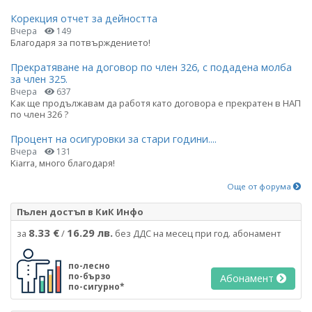
Корекция отчет за дейността
Вчера
149
Благодаря за потвърждението!
Прекратяване на договор по член 326, с подадена молба
за член 325.
Вчера
637
Как ще продължавам да работя като договора е прекратен в НАП
по член 326 ?
Процент на осигуровки за стари години....
Вчера
131
Kiarra, много благодаря!
Още от форума
Пълен достъп в КиК Инфо
8.33 €
16.29 лв.
за
/
без ДДС на месец при год. абонамент
по-лесно
по-бързо
Абонамент
по-сигурно*