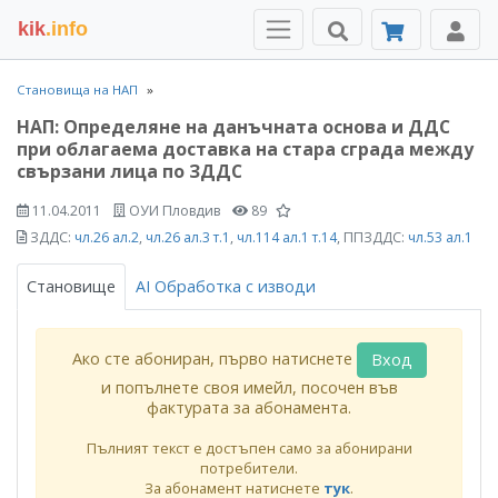
kik
.info
Становища на НАП
НАП: Определяне на данъчната основа и ДДС
при облагаема доставка на стара сграда между
свързани лица по ЗДДС
11.04.2011
ОУИ Пловдив
89
ЗДДС:
чл.26 ал.2
,
чл.26 ал.3 т.1
,
чл.114 ал.1 т.14
, ППЗДДС:
чл.53 ал.1
Становище
AI Обработка с изводи
Ако сте абониран, първо натиснете
Вход
и попълнете своя имейл, посочен във
фактурата за абонамента.
Пълният текст е достъпен само за абонирани
потребители.
За абонамент натиснете
тук
.