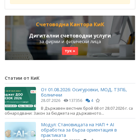
Счетоводна Кантора КиК
Дигитални счетоводни услуги
за фирми и физически лица
тук »
Статии от КиК
От 01.08.2026: Осигуровки, МОД, ТЗПБ,
болнични
28.07.2026
137356
4
В Държавен вестник брой 68 от 28.07.2026 г. са
обнародвани: Закон за бюджета на държавното...
Модул: Становищата на НАП + AI
обработка за бърза ориентация в
практиката