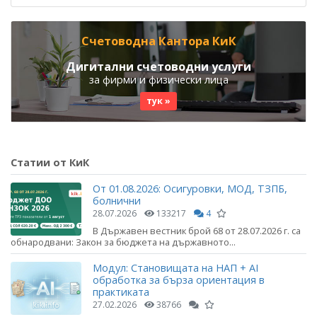
Счетоводна Кантора КиК
Дигитални счетоводни услуги
за фирми и физически лица
тук »
Статии от КиК
От 01.08.2026: Осигуровки, МОД, ТЗПБ,
болнични
28.07.2026
133217
4
В Държавен вестник брой 68 от 28.07.2026 г. са
обнародвани: Закон за бюджета на държавното...
Модул: Становищата на НАП + AI
обработка за бърза ориентация в
практиката
27.02.2026
38766