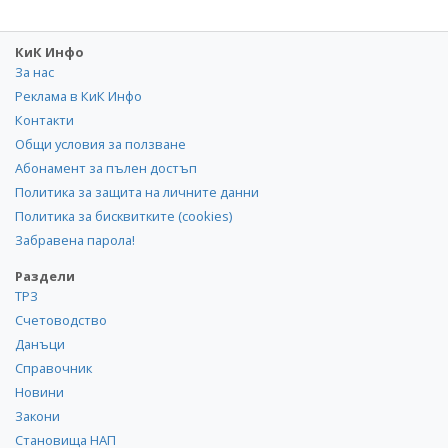
КиК Инфо
За нас
Реклама в КиК Инфо
Контакти
Общи условия за ползване
Абонамент за пълен достъп
Политика за защита на личните данни
Политика за бисквитките (cookies)
Забравена парола!
Раздели
ТРЗ
Счетоводство
Данъци
Справочник
Новини
Закони
Становища НАП