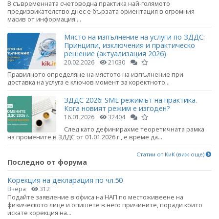
В съвременната счетоводна практика най-голямото
предизвикателство днес е бързата ориентация в огромния
масив от информация....
Място на изпълнение на услуги по ЗДДС:
Принципи, изключения и практическо
решение (актуализация 2026)
20.02.2026
21030
Правилното определяне на мястото на изпълнение при
доставка на услуга е ключов момент за коректното...
ЗДДС 2026: SME режимът на практика.
Кога новият режим е изгоден?
16.01.2026
32404
След като дефинирахме теоретичната рамка
на промените в ЗДДС от 01.01.2026 г., е време да...
Статии от КиК (виж още)
Последно от форума
Корекция на декларация по чл.50
Вчера
312
Подайте заявление в офиса на НАП по местоживеене на
физическото лице и опишете в него причините, поради които
искате корекция на...