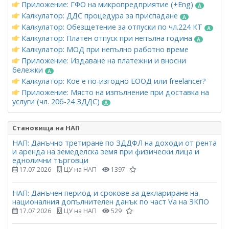
Приложение: ГФО на микропредприятие (+Eng)
Калкулатор: ДДС процедура за приспадане
Калкулатор: Обезщетение за отпуски по чл.224 КТ
Калкулатор: Платен отпуск при непълна година
Калкулатор: МОД при непълно работно време
Приложение: Издаване на платежни и вносни
бележки
Калкулатор: Кое е по-изгодно ЕООД или freelancer?
Приложение: Място на изпълнение при доставка на
услуги (чл. 20б-24 ЗДДС)
Становища на НАП
НАП: Данъчно третиране по ЗДДФЛ на доходи от рента
и аренда на земеделска земя при физически лица и
еднолични търговци
17.07.2026
ЦУ на НАП
1397
НАП: Данъчен период и срокове за деклариране на
националния допълнителен данък по част Vа на ЗКПО
17.07.2026
ЦУ на НАП
529