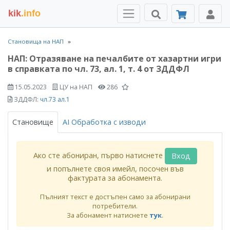
kik
.info
Становища на НАП
НАП: Отразяване на печалбите от хазартни игри
в справката по чл. 73, ал. 1, т. 4 от ЗДДФЛ
15.05.2023
ЦУ на НАП
286
ЗДДФЛ:
чл.73 ал.1
Становище
AI Обработка с изводи
Ако сте абониран, първо натиснете
Вход
и попълнете своя имейл, посочен във
фактурата за абонамента.
Пълният текст е достъпен само за абонирани
потребители.
За абонамент натиснете
тук
.