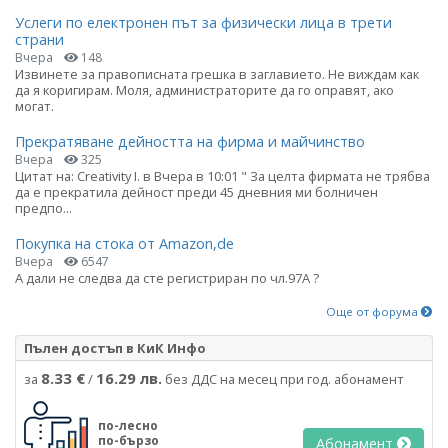
Услеги по електронен път за физически лица в трети
страни
Вчера
148
Извинете за правописната грешка в заглавието. Не виждам как
да я коригирам. Моля, администраторите да го оправят, ако
могат.
Прекратяване дейността на фирма и майчинство
Вчера
325
Цитат на: Creativity I. в Вчера в 10:01 " За целта фирмата не трябва
да е прекратила дейност преди 45 дневния ми болничен
предпо...
Покупка на стока от Amazon,de
Вчера
6547
А дали не следва да сте регистриран по чл.97А ?
Още от форума
Пълен достъп в КиК Инфо
8.33 €
16.29 лв.
за
/
без ДДС на месец при год. абонамент
по-лесно
по-бързо
Абонамент