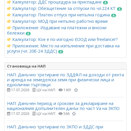
Калкулатор: ДДС процедура за приспадане
Калкулатор: Обезщетение за отпуски по чл.224 КТ
Калкулатор: Платен отпуск при непълна година
Калкулатор: МОД при непълно работно време
Приложение: Издаване на платежни и вносни
бележки
Калкулатор: Кое е по-изгодно ЕООД или freelancer?
Приложение: Място на изпълнение при доставка на
услуги (чл. 20б-24 ЗДДС)
Становища на НАП
НАП: Данъчно третиране по ЗДДФЛ на доходи от рента
и аренда на земеделска земя при физически лица и
еднолични търговци
17.07.2026
ЦУ на НАП
1491
НАП: Данъчен период и срокове за деклариране на
националния допълнителен данък по част Vа на ЗКПО
17.07.2026
ЦУ на НАП
566
НАП: Данъчно третиране по ЗКПО и ЗДДС при