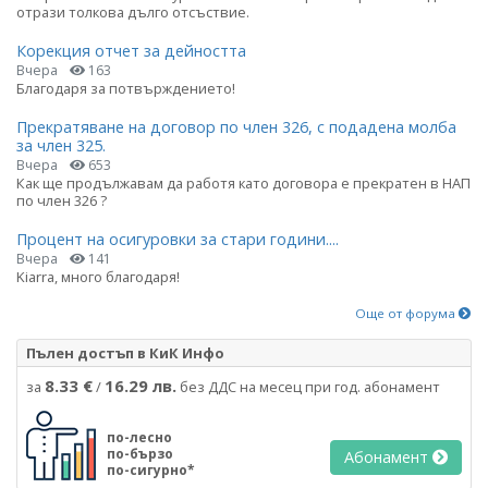
отрази толкова дълго отсъствие.
Корекция отчет за дейността
Вчера
163
Благодаря за потвърждението!
Прекратяване на договор по член 326, с подадена молба
за член 325.
Вчера
653
Как ще продължавам да работя като договора е прекратен в НАП
по член 326 ?
Процент на осигуровки за стари години....
Вчера
141
Kiarra, много благодаря!
Още от форума
Пълен достъп в КиК Инфо
8.33 €
16.29 лв.
за
/
без ДДС на месец при год. абонамент
по-лесно
по-бързо
Абонамент
по-сигурно*