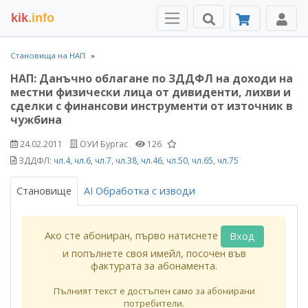
kik
.info
Становища на НАП
НАП: Данъчно облагане по ЗДДФЛ на доходи на
местни физически лица от дивиденти, лихви и
сделки с финансови инструменти от източник в
чужбина
24.02.2011
ОУИ Бургас
126
ЗДДФЛ:
чл.4
,
чл.6
,
чл.7
,
чл.38
,
чл.46
,
чл.50
,
чл.65
,
чл.75
Становище
AI Обработка с изводи
Ако сте абониран, първо натиснете
Вход
и попълнете своя имейл, посочен във
фактурата за абонамента.
Пълният текст е достъпен само за абонирани
потребители.