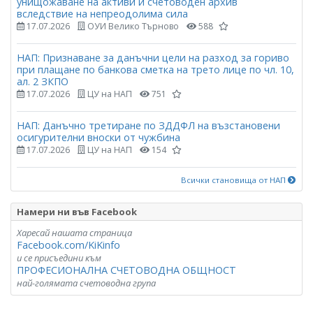
унищожаване на активи и счетоводен архив
вследствие на непреодолима сила
17.07.2026
ОУИ Велико Търново
588
НАП: Признаване за данъчни цели на разход за гориво
при плащане по банкова сметка на трето лице по чл. 10,
ал. 2 ЗКПО
17.07.2026
ЦУ на НАП
751
НАП: Данъчно третиране по ЗДДФЛ на възстановени
осигурителни вноски от чужбина
17.07.2026
ЦУ на НАП
154
Всички становища от НАП
Намери ни във Facebook
Харесай нашата страница
Facebook.com/KiKinfo
и се присъедини към
ПРОФЕСИОНАЛНА СЧЕТОВОДНА ОБЩНОСТ
най-голямата счетоводна група