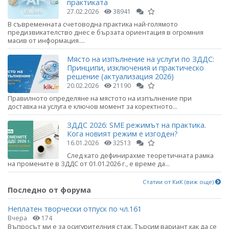
практиката
27.02.2026
38941
В съвременната счетоводна практика най-голямото
предизвикателство днес е бързата ориентация в огромния
масив от информация....
Място на изпълнение на услуги по ЗДДС:
Принципи, изключения и практическо
решение (актуализация 2026)
20.02.2026
21190
Правилното определяне на мястото на изпълнение при
доставка на услуга е ключов момент за коректното...
ЗДДС 2026: SME режимът на практика.
Кога новият режим е изгоден?
16.01.2026
32513
След като дефинирахме теоретичната рамка
на промените в ЗДДС от 01.01.2026 г., е време да...
Статии от КиК (виж още)
Последно от форума
Неплатен творчески отпуск по чл.161
Вчера
174
Въпросът ми е за осигурителния стаж. Търсим вариант как да се