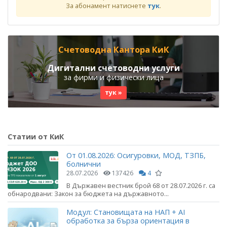
За абонамент натиснете
тук
.
Счетоводна Кантора КиК
Дигитални счетоводни услуги
за фирми и физически лица
тук »
Статии от КиК
От 01.08.2026: Осигуровки, МОД, ТЗПБ,
болнични
28.07.2026
137426
4
В Държавен вестник брой 68 от 28.07.2026 г. са
обнародвани: Закон за бюджета на държавното...
Модул: Становищата на НАП + AI
обработка за бърза ориентация в