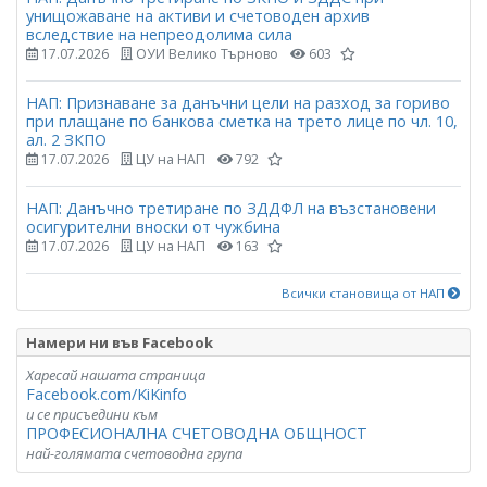
унищожаване на активи и счетоводен архив
вследствие на непреодолима сила
17.07.2026
ОУИ Велико Търново
603
НАП: Признаване за данъчни цели на разход за гориво
при плащане по банкова сметка на трето лице по чл. 10,
ал. 2 ЗКПО
17.07.2026
ЦУ на НАП
792
НАП: Данъчно третиране по ЗДДФЛ на възстановени
осигурителни вноски от чужбина
17.07.2026
ЦУ на НАП
163
Всички становища от НАП
Намери ни във Facebook
Харесай нашата страница
Facebook.com/KiKinfo
и се присъедини към
ПРОФЕСИОНАЛНА СЧЕТОВОДНА ОБЩНОСТ
най-голямата счетоводна група