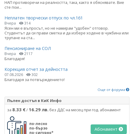
НАП противоречи на реалността, така, както я обяснявате. Вие
сте пои...
Неплатен творчески отпуск по чл.161
Вчера
314
Ясен ми е въпросът, но не намирам "удобен" отговор.
Студентът да си прави сметка и да избере ходене в чужбина или
трупане на ста...
Пенсиониране на СОЛ
Вчера
2117
Благодаря!
Корекция отчет за дейността
07.08.2026
302
Благодаря за потвърждението!
Още от форума
Пълен достъп в КиК Инфо
8.33 €
16.29 лв.
за
/
без ДДС на месец при год. абонамент
по-лесно
по-бързо
Абонамент
по-сигурно*