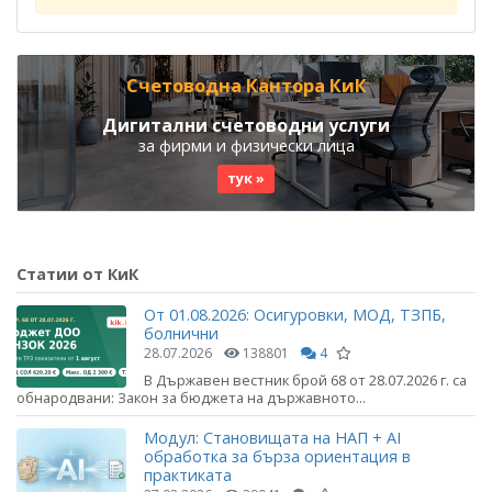
Счетоводна Кантора КиК
Дигитални счетоводни услуги
за фирми и физически лица
тук »
Статии от КиК
От 01.08.2026: Осигуровки, МОД, ТЗПБ,
болнични
28.07.2026
138801
4
В Държавен вестник брой 68 от 28.07.2026 г. са
обнародвани: Закон за бюджета на държавното...
Модул: Становищата на НАП + AI
обработка за бърза ориентация в
практиката