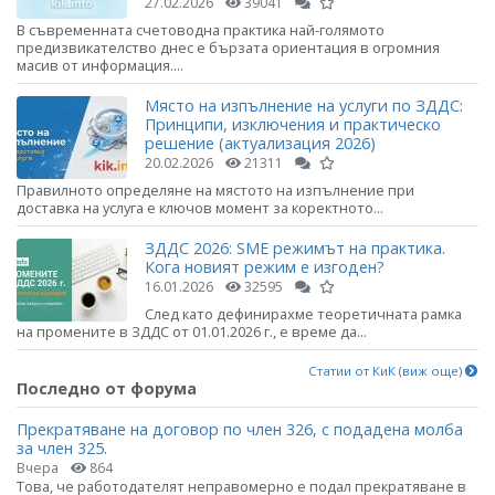
27.02.2026
39041
В съвременната счетоводна практика най-голямото
предизвикателство днес е бързата ориентация в огромния
масив от информация....
Място на изпълнение на услуги по ЗДДС:
Принципи, изключения и практическо
решение (актуализация 2026)
20.02.2026
21311
Правилното определяне на мястото на изпълнение при
доставка на услуга е ключов момент за коректното...
ЗДДС 2026: SME режимът на практика.
Кога новият режим е изгоден?
16.01.2026
32595
След като дефинирахме теоретичната рамка
на промените в ЗДДС от 01.01.2026 г., е време да...
Статии от КиК (виж още)
Последно от форума
Прекратяване на договор по член 326, с подадена молба
за член 325.
Вчера
864
Това, че работодателят неправомерно е подал прекратяване в