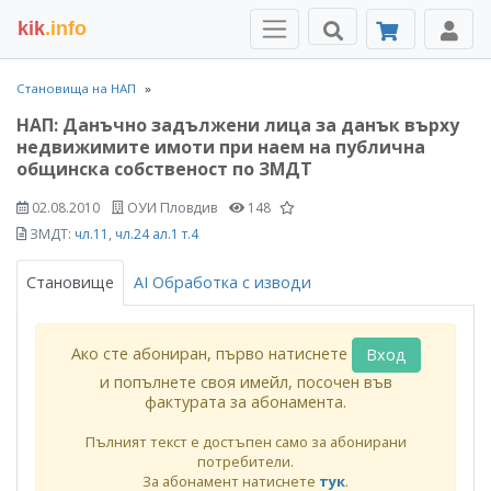
kik
.info
Становища на НАП
НАП: Данъчно задължени лица за данък върху
недвижимите имоти при наем на публична
общинска собственост по ЗМДТ
02.08.2010
ОУИ Пловдив
148
ЗМДТ:
чл.11
,
чл.24 ал.1 т.4
Становище
AI Обработка с изводи
Ако сте абониран, първо натиснете
Вход
и попълнете своя имейл, посочен във
фактурата за абонамента.
Пълният текст е достъпен само за абонирани
потребители.
За абонамент натиснете
тук
.