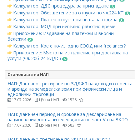
Калкулатор: ДДС процедура за приспадане
Калкулатор: Обезщетение за отпуски по чл.224 КТ
Калкулатор: Платен отпуск при непълна година
Калкулатор: МОД при непълно работно време
Приложение: Издаване на платежни и вносни
бележки
Калкулатор: Кое е по-изгодно ЕООД или freelancer?
Приложение: Място на изпълнение при доставка на
услуги (чл. 20б-24 ЗДДС)
Становища на НАП
НАП: Данъчно третиране по ЗДДФЛ на доходи от рента
и аренда на земеделска земя при физически лица и
еднолични търговци
17.07.2026
ЦУ на НАП
1526
НАП: Данъчен период и срокове за деклариране на
националния допълнителен данък по част Vа на ЗКПО
17.07.2026
ЦУ на НАП
583
НАП: Данъчно третиране по ЗКПО и ЗДДС при