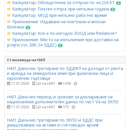
Калкулатор: Обезщетение за отпуски по чл.224 КТ
Калкулатор: Платен отпуск при непълна година
Калкулатор: МОД при непълно работно време
Приложение: Издаване на платежни и вносни
бележки
Калкулатор: Кое е по-изгодно ЕООД или freelancer?
Приложение: Място на изпълнение при доставка на
услуги (чл. 20б-24 ЗДДС)
Становища на НАП
НАП: Данъчно третиране по ЗДДФЛ на доходи от рента
и аренда на земеделска земя при физически лица и
еднолични търговци
17.07.2026
ЦУ на НАП
1506
НАП: Данъчен период и срокове за деклариране на
националния допълнителен данък по част Vа на ЗКПО
17.07.2026
ЦУ на НАП
575
НАП: Данъчно третиране по ЗКПО и ЗДДС при
унищожаване на активи и счетоводен архив
вследствие на непреодолима сила