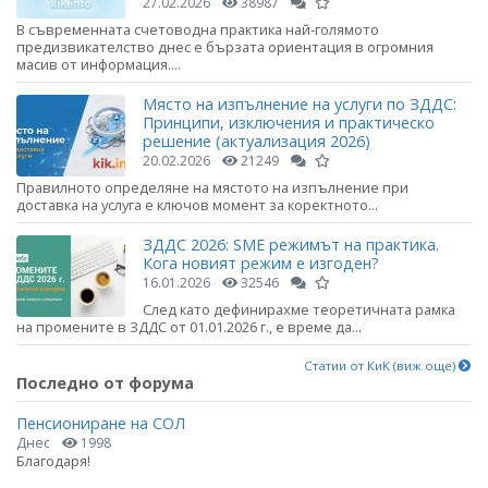
27.02.2026
38987
В съвременната счетоводна практика най-голямото
предизвикателство днес е бързата ориентация в огромния
масив от информация....
Място на изпълнение на услуги по ЗДДС:
Принципи, изключения и практическо
решение (актуализация 2026)
20.02.2026
21249
Правилното определяне на мястото на изпълнение при
доставка на услуга е ключов момент за коректното...
ЗДДС 2026: SME режимът на практика.
Кога новият режим е изгоден?
16.01.2026
32546
След като дефинирахме теоретичната рамка
на промените в ЗДДС от 01.01.2026 г., е време да...
Статии от КиК (виж още)
Последно от форума
Пенсиониране на СОЛ
Днес
1998
Благодаря!