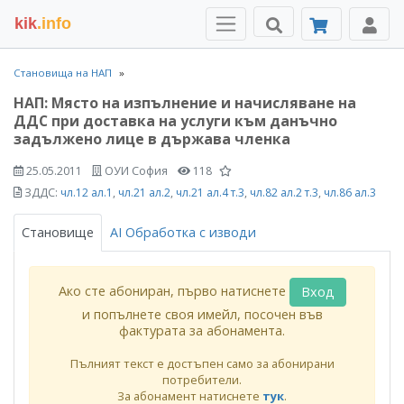
kik
.info
Становища на НАП
НАП: Място на изпълнение и начисляване на
ДДС при доставка на услуги към данъчно
задължено лице в държава членка
25.05.2011
ОУИ София
118
ЗДДС:
чл.12 ал.1
,
чл.21 ал.2
,
чл.21 ал.4 т.3
,
чл.82 ал.2 т.3
,
чл.86 ал.3
Становище
AI Обработка с изводи
Ако сте абониран, първо натиснете
Вход
и попълнете своя имейл, посочен във
фактурата за абонамента.
Пълният текст е достъпен само за абонирани
потребители.
За абонамент натиснете
тук
.