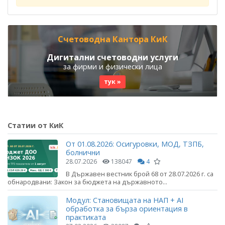
Счетоводна Кантора КиК
Дигитални счетоводни услуги
за фирми и физически лица
тук »
Статии от КиК
От 01.08.2026: Осигуровки, МОД, ТЗПБ,
болнични
28.07.2026
138047
4
В Държавен вестник брой 68 от 28.07.2026 г. са
обнародвани: Закон за бюджета на държавното...
Модул: Становищата на НАП + AI
обработка за бърза ориентация в
практиката