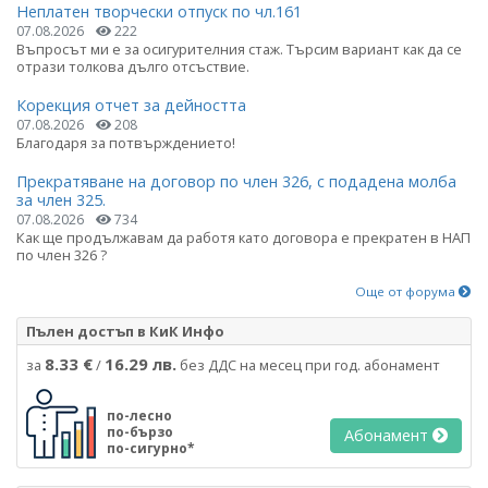
Неплатен творчески отпуск по чл.161
07.08.2026
222
Въпросът ми е за осигурителния стаж. Търсим вариант как да се
отрази толкова дълго отсъствие.
Корекция отчет за дейността
07.08.2026
208
Благодаря за потвърждението!
Прекратяване на договор по член 326, с подадена молба
за член 325.
07.08.2026
734
Как ще продължавам да работя като договора е прекратен в НАП
по член 326 ?
Още от форума
Пълен достъп в КиК Инфо
8.33 €
16.29 лв.
за
/
без ДДС на месец при год. абонамент
по-лесно
по-бързо
Абонамент
по-сигурно*