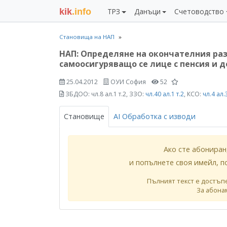
kik
.info
ТРЗ
Данъци
Счетоводство
Становища на НАП
НАП: Определяне на окончателния ра
самоосигуряващо се лице с пенсия и 
25.04.2012
ОУИ София
52
ЗБДОО: чл.8 ал.1 т.2, ЗЗО:
чл.40 ал.1 т.2
, КСО:
чл.4 ал.3
Становище
AI Обработка с изводи
Ако сте абониран
и попълнете своя имейл, п
Пълният текст е достъп
За абона