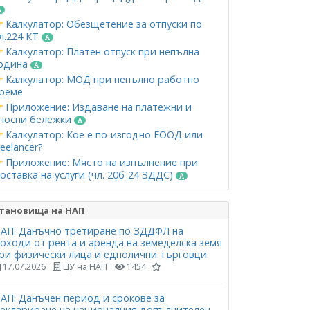
Калкулатор: Обезщетение за отпуски по
л.224 КТ
Калкулатор: Платен отпуск при непълна
одина
Калкулатор: МОД при непълно работно
реме
Приложение: Издаване на платежни и
носни бележки
Калкулатор: Кое е по-изгодно ЕООД или
reelancer?
Приложение: Място на изпълнение при
оставка на услуги (чл. 20б-24 ЗДДС)
тановища на НАП
АП: Данъчно третиране по ЗДДФЛ на
оходи от рента и аренда на земеделска земя
ри физически лица и еднолични търговци
17.07.2026
ЦУ на НАП
1454
АП: Данъчен период и срокове за
еклариране на националния допълнителен