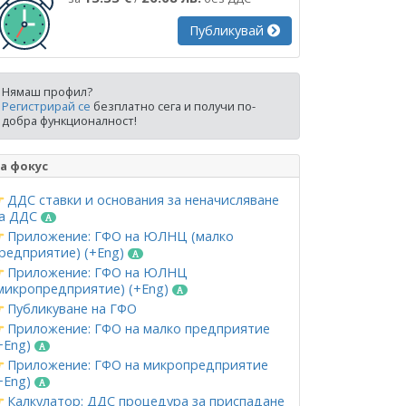
Публикувай
Нямаш профил?
Регистрирай се
безплатно сега и получи по-
добра функционалност!
а фокус
ДДС ставки и основания за неначисляване
а ДДС
Приложение: ГФО на ЮЛНЦ (малко
редприятие) (+Eng)
Приложение: ГФО на ЮЛНЦ
микропредприятие) (+Eng)
Публикуване на ГФО
Приложение: ГФО на малко предприятие
+Eng)
Приложение: ГФО на микропредприятие
+Eng)
Калкулатор: ДДС процедура за приспадане