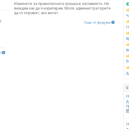
Извинете за правописната грешка в заглавието. Не
виждам как да я коригирам. Моля, администраторите
да го оправят, ако могат.
ч
е
Още от форума
г
в
в
е)
f
д
С
Н
д
п
Н
д