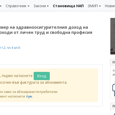
Справочник
Закони
Становища НАП
ЗМИП
Нови
змер на здравноосигурителния доход на
доходи от личен труд и свободна професия
 т.2
,
чл.4 ал.6
П
з
а
, първо натиснете
Вход
осочен във фактурата за абонамента.
ен само за абонирани потребители.
мент натиснете
тук
.
П