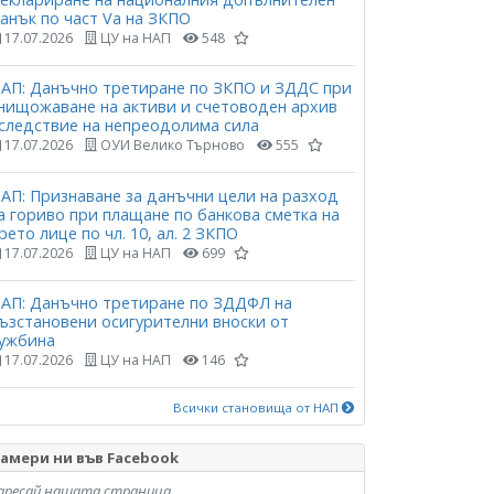
анък по част Vа на ЗКПО
17.07.2026
ЦУ на НАП
548
АП: Данъчно третиране по ЗКПО и ЗДДС при
нищожаване на активи и счетоводен архив
следствие на непреодолима сила
17.07.2026
ОУИ Велико Търново
555
АП: Признаване за данъчни цели на разход
а гориво при плащане по банкова сметка на
рето лице по чл. 10, ал. 2 ЗКПО
17.07.2026
ЦУ на НАП
699
АП: Данъчно третиране по ЗДДФЛ на
ъзстановени осигурителни вноски от
ужбина
17.07.2026
ЦУ на НАП
146
Всички становища от НАП
амери ни във Facebook
аресай нашата страница