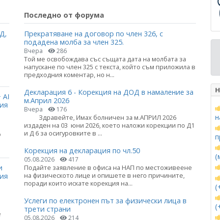
Последно от форума
Д,
Прекратяване на договор по член 326, с
подадена молба за член 325.
Вчера
286
Той ме освобождава със същата дата на молбата за
напускане по член 325 с текста, който съм приложила в
предходния коментар, но н...
Н
Декларация 6 - Корекция на ДОД в намаление за
 AI
м.Април 2026
ция
Вчера
176
н
Здравейте, Имах болничен за м.АПРИЛ 2026
издаден на 03 юни 2026, което наложи корекции по Д1
и Д 6 за осигуровките в ...
о
п
Корекция на декларация по чл.50
(
05.08.2026
417
и
Подайте заявление в офиса на НАП по местоживеене
на физическото лице и опишете в него причините,
ния
поради които искате корекция на...
(
Услеги по електронен път за физически лица в
(
трети страни
е
05.08.2026
214