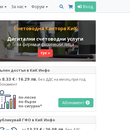
ни
За нас
Форум
Вход
Счетоводна Кантора КиК
Дигитални счетоводни услуги
за фирми и физически лица
тук »
ълен достъп в КиК Инфо
8.33 €
16.29 лв.
а
/
без ДДС на месец при год.
бонамент
по-лесно
по-бързо
Абонамент
по-сигурно*
убликувай ГФО в КиК Инфо
13.33 €
26.08 лв.
за
/
без ДДС