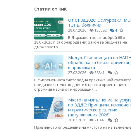
Статии от КиК
От 01.08.2026: Осигуровки, МО
ТЗПБ, болнични
28.07.2026
135582
4
В Държавен вестник брой 68 от
28.07.2026 г. са обнародвани: Закон за бюджета на
държавното...
Модул: Становищата на НАП +
обработка за бърза ориента
в практиката
27.02.2026
38841
В съвременната счетоводна практика най-голямот
предизвикателство днес е бързата ориентация в
огромния масив от информация....
Място на изпълнение на услуг
по ЗДДС: Принципи, изключе
и практическо решение
(актуализация 2026)
20.02.2026
21097
Правилното определяне на мястото на изпълнени