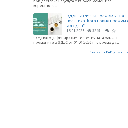
при доставка на услуга е ключов момент за
коректното...
ЗДДС 2026: SME режимът на
практика. Кога новият режим 
изгоден?
16.01.2026
32451
След като дефинирахме теоретичната рамка на
промените в ЗДДС от 01.01.2026 г., е време да...
Статии от КиК (виж ощ