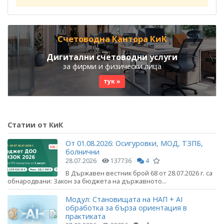
Счетоводна Кантора КиК
Дигитални счетоводни услуги
за фирми и физически лица
тук »
Статии от КиК
От 01.08.2026: Осигуровки, МОД, ТЗПБ,
болнични
28.07.2026
137736
4
В Държавен вестник брой 68 от 28.07.2026 г. са
обнародвани: Закон за бюджета на държавното...
Модул: Становищата на НАП + AI
обработка за бърза ориентация в
практиката