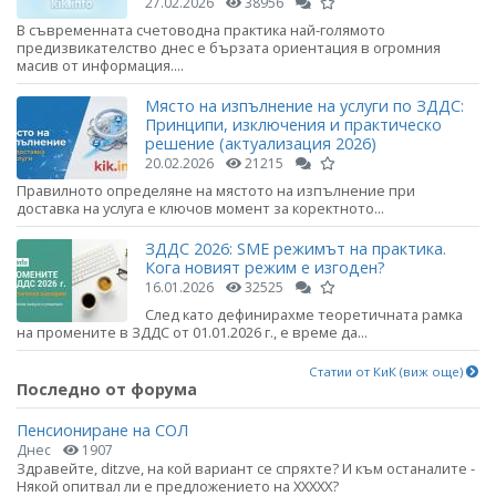
27.02.2026
38956
В съвременната счетоводна практика най-голямото
предизвикателство днес е бързата ориентация в огромния
масив от информация....
Място на изпълнение на услуги по ЗДДС:
Принципи, изключения и практическо
решение (актуализация 2026)
20.02.2026
21215
Правилното определяне на мястото на изпълнение при
доставка на услуга е ключов момент за коректното...
ЗДДС 2026: SME режимът на практика.
Кога новият режим е изгоден?
16.01.2026
32525
След като дефинирахме теоретичната рамка
на промените в ЗДДС от 01.01.2026 г., е време да...
Статии от КиК (виж още)
Последно от форума
Пенсиониране на СОЛ
Днес
1907
Здравейте, ditzve, на кой вариант се спряхте? И към останалите -
Някой опитвал ли е предложението на ХХХХХ?