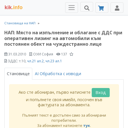
kik
.info
Становища на НАП
НАП: Място на изпълнение и облагане с ДДС при
оперативен лизинг на автомобили към
постоянен обект на чуждестранно лице
31.03.2010
ОУИ София
137
ЗДДС: т.10,
чл.21 ал.2
,
чл.23 ал.1
Становище
AI Обработка с изводи
Ако сте абониран, първо натиснете
Вход
и попълнете своя имейл, посочен във
фактурата за абонамента.
Пълният текст е достъпен само за абонирани
потребители.
За абонамент натиснете
тук
.