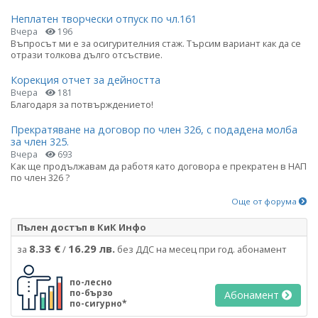
Неплатен творчески отпуск по чл.161
Вчера
196
Въпросът ми е за осигурителния стаж. Търсим вариант как да се
отрази толкова дълго отсъствие.
Корекция отчет за дейността
Вчера
181
Благодаря за потвърждението!
Прекратяване на договор по член 326, с подадена молба
за член 325.
Вчера
693
Как ще продължавам да работя като договора е прекратен в НАП
по член 326 ?
Още от форума
Пълен достъп в КиК Инфо
8.33 €
16.29 лв.
за
/
без ДДС на месец при год. абонамент
по-лесно
по-бързо
Абонамент
по-сигурно*