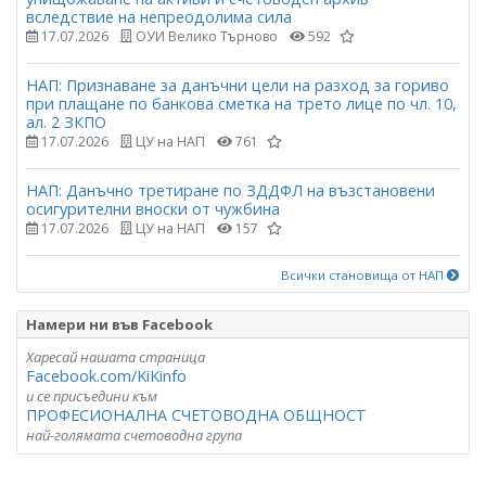
вследствие на непреодолима сила
17.07.2026
ОУИ Велико Търново
592
НАП: Признаване за данъчни цели на разход за гориво
при плащане по банкова сметка на трето лице по чл. 10,
ал. 2 ЗКПО
17.07.2026
ЦУ на НАП
761
НАП: Данъчно третиране по ЗДДФЛ на възстановени
осигурителни вноски от чужбина
17.07.2026
ЦУ на НАП
157
Всички становища от НАП
Намери ни във Facebook
Харесай нашата страница
Facebook.com/KiKinfo
и се присъедини към
ПРОФЕСИОНАЛНА СЧЕТОВОДНА ОБЩНОСТ
най-голямата счетоводна група