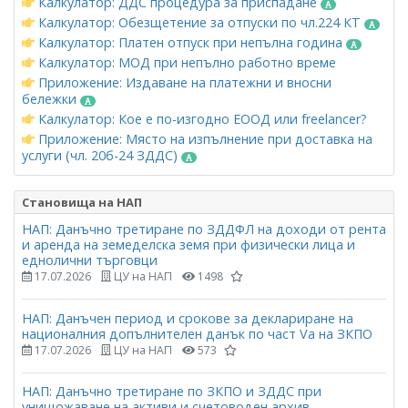
Калкулатор: ДДС процедура за приспадане
Калкулатор: Обезщетение за отпуски по чл.224 КТ
Калкулатор: Платен отпуск при непълна година
Калкулатор: МОД при непълно работно време
Приложение: Издаване на платежни и вносни
бележки
Калкулатор: Кое е по-изгодно ЕООД или freelancer?
Приложение: Място на изпълнение при доставка на
услуги (чл. 20б-24 ЗДДС)
Становища на НАП
НАП: Данъчно третиране по ЗДДФЛ на доходи от рента
и аренда на земеделска земя при физически лица и
еднолични търговци
17.07.2026
ЦУ на НАП
1498
НАП: Данъчен период и срокове за деклариране на
националния допълнителен данък по част Vа на ЗКПО
17.07.2026
ЦУ на НАП
573
НАП: Данъчно третиране по ЗКПО и ЗДДС при
унищожаване на активи и счетоводен архив