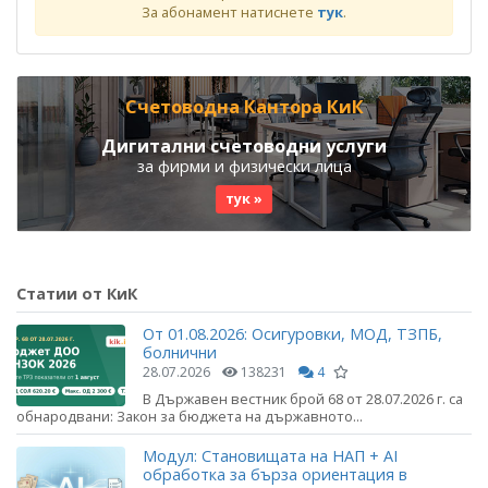
За абонамент натиснете
тук
.
Счетоводна Кантора КиК
Дигитални счетоводни услуги
за фирми и физически лица
тук »
Статии от КиК
От 01.08.2026: Осигуровки, МОД, ТЗПБ,
болнични
28.07.2026
138231
4
В Държавен вестник брой 68 от 28.07.2026 г. са
обнародвани: Закон за бюджета на държавното...
Модул: Становищата на НАП + AI
обработка за бърза ориентация в