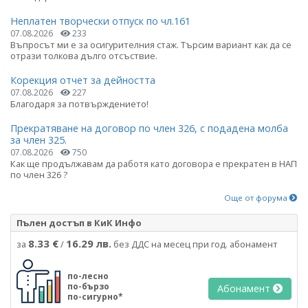
Неплатен творчески отпуск по чл.161
07.08.2026
233
Въпросът ми е за осигурителния стаж. Търсим вариант как да се
отрази толкова дълго отсъствие.
Корекция отчет за дейността
07.08.2026
227
Благодаря за потвърждението!
Прекратяване на договор по член 326, с подадена молба
за член 325.
07.08.2026
750
Как ще продължавам да работя като договора е прекратен в НАП
по член 326 ?
Още от форума
Пълен достъп в КиК Инфо
8.33 €
16.29 лв.
за
/
без ДДС на месец при год. абонамент
по-лесно
по-бързо
Абонамент
по-сигурно*