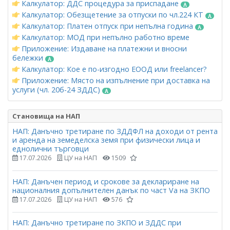
Калкулатор: ДДС процедура за приспадане
Калкулатор: Обезщетение за отпуски по чл.224 КТ
Калкулатор: Платен отпуск при непълна година
Калкулатор: МОД при непълно работно време
Приложение: Издаване на платежни и вносни
бележки
Калкулатор: Кое е по-изгодно ЕООД или freelancer?
Приложение: Място на изпълнение при доставка на
услуги (чл. 20б-24 ЗДДС)
Становища на НАП
НАП: Данъчно третиране по ЗДДФЛ на доходи от рента
и аренда на земеделска земя при физически лица и
еднолични търговци
17.07.2026
ЦУ на НАП
1509
НАП: Данъчен период и срокове за деклариране на
националния допълнителен данък по част Vа на ЗКПО
17.07.2026
ЦУ на НАП
576
НАП: Данъчно третиране по ЗКПО и ЗДДС при