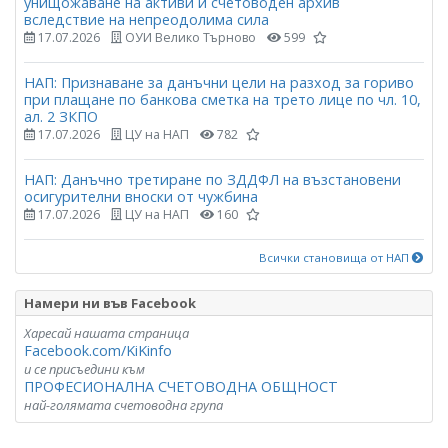
унищожаване на активи и счетоводен архив
вследствие на непреодолима сила
17.07.2026
ОУИ Велико Търново
599
НАП: Признаване за данъчни цели на разход за гориво
при плащане по банкова сметка на трето лице по чл. 10,
ал. 2 ЗКПО
17.07.2026
ЦУ на НАП
782
НАП: Данъчно третиране по ЗДДФЛ на възстановени
осигурителни вноски от чужбина
17.07.2026
ЦУ на НАП
160
Всички становища от НАП
Намери ни във Facebook
Харесай нашата страница
Facebook.com/KiKinfo
и се присъедини към
ПРОФЕСИОНАЛНА СЧЕТОВОДНА ОБЩНОСТ
най-голямата счетоводна група