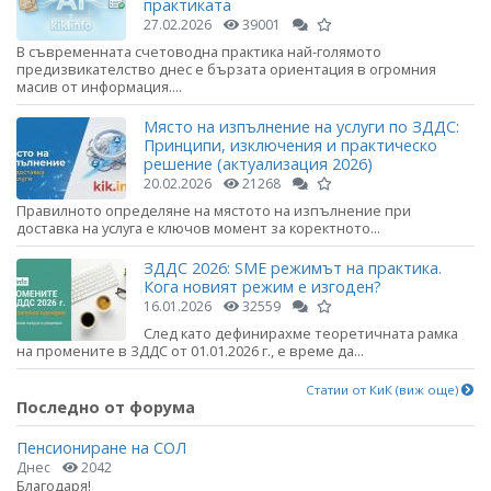
практиката
27.02.2026
39001
В съвременната счетоводна практика най-голямото
предизвикателство днес е бързата ориентация в огромния
масив от информация....
Място на изпълнение на услуги по ЗДДС:
Принципи, изключения и практическо
решение (актуализация 2026)
20.02.2026
21268
Правилното определяне на мястото на изпълнение при
доставка на услуга е ключов момент за коректното...
ЗДДС 2026: SME режимът на практика.
Кога новият режим е изгоден?
16.01.2026
32559
След като дефинирахме теоретичната рамка
на промените в ЗДДС от 01.01.2026 г., е време да...
Статии от КиК (виж още)
Последно от форума
Пенсиониране на СОЛ
Днес
2042
Благодаря!