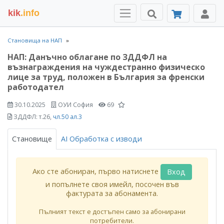
kik
.info
Становища на НАП
НАП: Данъчно облагане по ЗДДФЛ на
възнаграждения на чуждестранно физическо
лице за труд, положен в България за френски
работодател
30.10.2025
ОУИ София
69
ЗДДФЛ: т.26,
чл.50 ал.3
Становище
AI Обработка с изводи
Ако сте абониран, първо натиснете
Вход
и попълнете своя имейл, посочен във
фактурата за абонамента.
Пълният текст е достъпен само за абонирани
потребители.