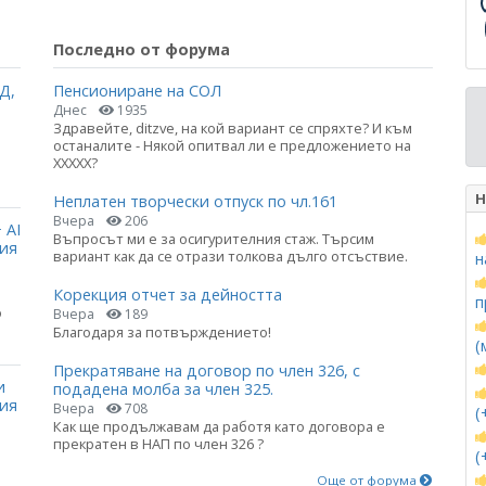
Последно от форума
Д,
Пенсиониране на СОЛ
Днес
1935
Здравейте, ditzve, на кой вариант се спряхте? И към
останалите - Някой опитвал ли е предложението на
ХХХХХ?
Н
Неплатен творчески отпуск по чл.161
Вчера
206
 AI
Въпросът ми е за осигурителния стаж. Търсим
ция
вариант как да се отрази толкова дълго отсъствие.
н
Корекция отчет за дейността
п
о
Вчера
189
Благодаря за потвърждението!
(
Прекратяване на договор по член 326, с
и
подадена молба за член 325.
ния
Вчера
708
(
Как ще продължавам да работя като договора е
прекратен в НАП по член 326 ?
(
Още от форума