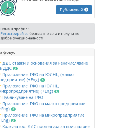
Публикувай
Нямаш профил?
Регистрирай се
безплатно сега и получи по-
добра функционалност!
а фокус
ДДС ставки и основания за неначисляване
а ДДС
Приложение: ГФО на ЮЛНЦ (малко
редприятие) (+Eng)
Приложение: ГФО на ЮЛНЦ
микропредприятие) (+Eng)
Публикуване на ГФО
Приложение: ГФО на малко предприятие
+Eng)
Приложение: ГФО на микропредприятие
+Eng)
Калкулатор: ДДС процедура за приспадане