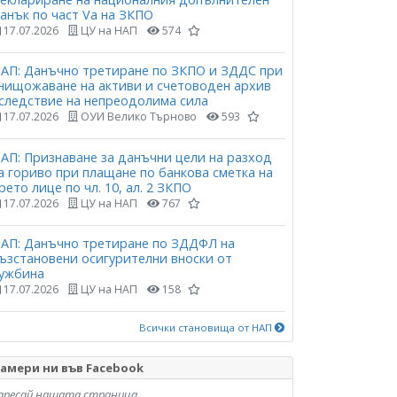
анък по част Vа на ЗКПО
17.07.2026
ЦУ на НАП
574
АП: Данъчно третиране по ЗКПО и ЗДДС при
нищожаване на активи и счетоводен архив
следствие на непреодолима сила
17.07.2026
ОУИ Велико Търново
593
АП: Признаване за данъчни цели на разход
а гориво при плащане по банкова сметка на
рето лице по чл. 10, ал. 2 ЗКПО
17.07.2026
ЦУ на НАП
767
АП: Данъчно третиране по ЗДДФЛ на
ъзстановени осигурителни вноски от
ужбина
17.07.2026
ЦУ на НАП
158
Всички становища от НАП
амери ни във Facebook
аресай нашата страница