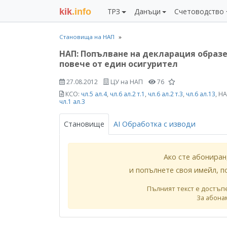
kik
.info
ТРЗ
Данъци
Счетоводство
Становища на НАП
НАП: Попълване на декларация образе
повече от един осигурител
27.08.2012
ЦУ на НАП
76
КСО:
чл.5 ал.4
,
чл.6 ал.2 т.1
,
чл.6 ал.2 т.3
,
чл.6 ал.13
, Н
чл.1 ал.3
Становище
AI Обработка с изводи
Ако сте абониран
и попълнете своя имейл, п
Пълният текст е достъп
За абона