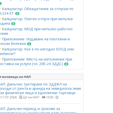
Калкулатор: Обезщетение за отпуски по
л.224 КТ
Калкулатор: Платен отпуск при непълна
одина
Калкулатор: МОД при непълно работно
реме
Приложение: Издаване на платежни и
носни бележки
Калкулатор: Кое е по-изгодно ЕООД или
reelancer?
Приложение: Място на изпълнение при
оставка на услуги (чл. 20б-24 ЗДДС)
тановища на НАП
АП: Данъчно третиране по ЗДДФЛ на
оходи от рента и аренда на земеделска земя
ри физически лица и еднолични търговци
17.07.2026
ЦУ на НАП
1500
АП: Данъчен период и срокове за
еклариране на националния допълнителен