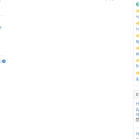
е
ч
е
г
в
в
е)
f
д
С
Н
д
п
Н
д