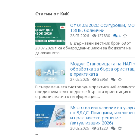
Статии от КиК
От 01.08.2026: Осигуровки, МО
ТЗПБ, болнични
28.07.2026
137830
4
В Държавен вестник брой 68 от
28.07.2026 г. са обнародвани: Закон за бюджета на
държавното...
Модул: Становищата на НАП +
обработка за бърза ориента
в практиката
27.02.2026
38963
В съвременната счетоводна практика най-голямот
предизвикателство днес е бързата ориентация в
огромния масив от информация....
Място на изпълнение на услуг
по ЗДДС: Принципи, изключе
и практическо решение
(актуализация 2026)
20.02.2026
21223