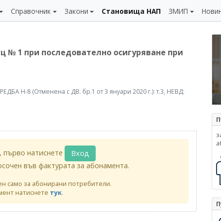
Справочник
Закони
Становища НАП
ЗМИП
Нови
ц № 1 при последователно осигуряване при
АРЕДБА Н-8 (Отменена с ДВ. бр.1 от 3 януари 2020 г.): т.3, НЕВД:
П
з
а
, първо натиснете
Вход
осочен във фактурата за абонамента.
ен само за абонирани потребители.
мент натиснете
тук
.
П