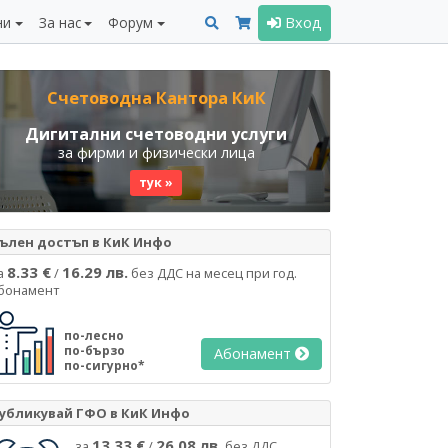
ни
За нас
Форум
Вход
Счетоводна Кантора КиК
Дигитални счетоводни услуги
за фирми и физически лица
тук »
ълен достъп в КиК Инфо
8.33 €
16.29 лв.
а
/
без ДДС на месец при год.
бонамент
по-лесно
по-бързо
Абонамент
по-сигурно*
убликувай ГФО в КиК Инфо
13.33 €
26.08 лв.
за
/
без ДДС