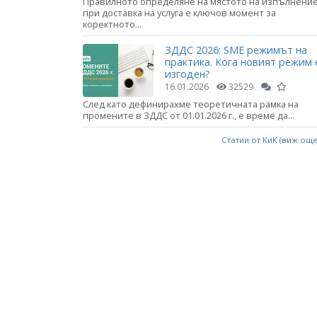
Правилното определяне на мястото на изпълнени
при доставка на услуга е ключов момент за
коректното...
ЗДДС 2026: SME режимът на
практика. Кога новият режим 
изгоден?
16.01.2026
32529
След като дефинирахме теоретичната рамка на
промените в ЗДДС от 01.01.2026 г., е време да...
Статии от КиК (виж ощ