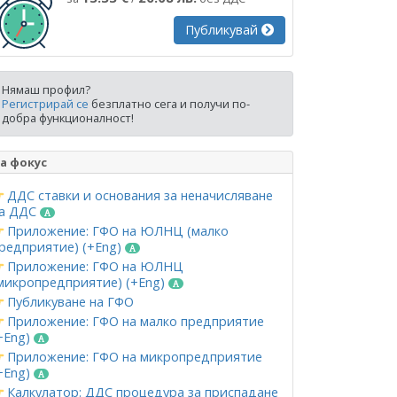
Публикувай
Нямаш профил?
Регистрирай се
безплатно сега и получи по-
добра функционалност!
а фокус
ДДС ставки и основания за неначисляване
а ДДС
Приложение: ГФО на ЮЛНЦ (малко
редприятие) (+Eng)
Приложение: ГФО на ЮЛНЦ
микропредприятие) (+Eng)
Публикуване на ГФО
Приложение: ГФО на малко предприятие
+Eng)
Приложение: ГФО на микропредприятие
+Eng)
Калкулатор: ДДС процедура за приспадане