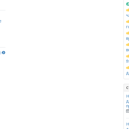
ч
е
г
в
в
е)
f
д
С
Н
д
п
Н
д