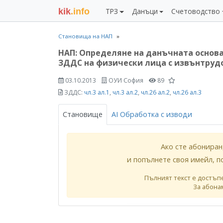
kik
.info
ТРЗ
Данъци
Счетоводство
Становища на НАП
НАП: Определяне на данъчната основа
ЗДДС на физически лица с извънтруд
03.10.2013
ОУИ София
89
ЗДДС:
чл.3 ал.1
,
чл.3 ал.2
,
чл.26 ал.2
,
чл.26 ал.3
Становище
AI Обработка с изводи
Ако сте абониран
и попълнете своя имейл, п
Пълният текст е достъп
За абона