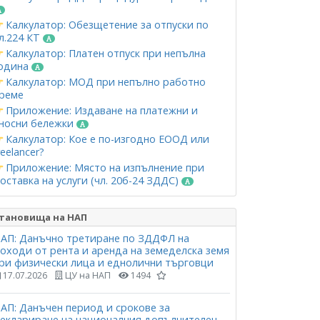
Калкулатор: Обезщетение за отпуски по
л.224 КТ
Калкулатор: Платен отпуск при непълна
одина
Калкулатор: МОД при непълно работно
реме
Приложение: Издаване на платежни и
носни бележки
Калкулатор: Кое е по-изгодно ЕООД или
reelancer?
Приложение: Място на изпълнение при
оставка на услуги (чл. 20б-24 ЗДДС)
тановища на НАП
АП: Данъчно третиране по ЗДДФЛ на
оходи от рента и аренда на земеделска земя
ри физически лица и еднолични търговци
17.07.2026
ЦУ на НАП
1494
АП: Данъчен период и срокове за
еклариране на националния допълнителен