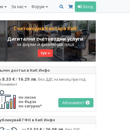
ни
За нас
Форум
Вход
Счетоводна Кантора КиК
Дигитални счетоводни услуги
за фирми и физически лица
тук »
ълен достъп в КиК Инфо
8.33 €
16.29 лв.
а
/
без ДДС на месец при год.
бонамент
по-лесно
по-бързо
Абонамент
по-сигурно*
убликувай ГФО в КиК Инфо
13.33 €
26.08 лв.
за
/
без ДДС