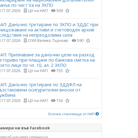
анък по част Vа на ЗКПО
17.07.2026
ЦУ на НАП
569
АП: Данъчно третиране по ЗКПО и ЗДДС при
нищожаване на активи и счетоводен архив
следствие на непреодолима сила
17.07.2026
ОУИ Велико Търново
590
АП: Признаване за данъчни цели на разход
а гориво при плащане по банкова сметка на
рето лице по чл. 10, ал. 2 ЗКПО
17.07.2026
ЦУ на НАП
755
АП: Данъчно третиране по ЗДДФЛ на
ъзстановени осигурителни вноски от
ужбина
17.07.2026
ЦУ на НАП
156
Всички становища от НАП
амери ни във Facebook
аресай нашата страница