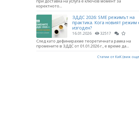
при доставка на услуга е ключов момент за
коректното...
ЗДДС 2026: SME режимът на
практика. Кога новият режим 
изгоден?
16.01.2026
32517
След като дефинирахме теоретичната рамка на
промените в ЗДДС от 01.01.2026 г., е време да...
Статии от КиК (виж ощ