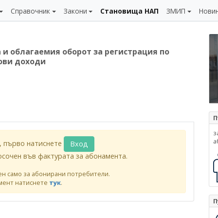
Справочник
Закони
Становища НАП
ЗМИП
Нови
 и облагаемия оборот за регистрация по
ови доходи
П
з
а
, първо натиснете
Вход
осочен във фактурата за абонамента.
ен само за абонирани потребители.
мент натиснете
тук
.
П