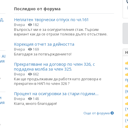
Последно от форума
Д,
Неплатен творчески отпуск по чл.161
Вчера
182
Въпросът ми е за осигурителния стаж. Търсим
вариант как да се отрази толкова дълго отсъствие.
Корекция отчет за дейността
Вчера
169
Н
Благодаря за потвърждението!
 AI
ция
Прекратяване на договор по член 326, с
н
подадена молба за член 325.
Вчера
662
о
Как ще продължавам да работя като договора е
п
прекратен в НАП по член 326 ?
(
Процент на осигуровки за стари години....
и
Вчера
148
ния
Kiarra, много благодаря!
(
Още от форума
(
е