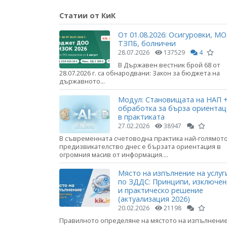
Статии от КиК
От 01.08.2026: Осигуровки, МО
ТЗПБ, болнични
28.07.2026
137529
4
В Държавен вестник брой 68 от
28.07.2026 г. са обнародвани: Закон за бюджета на
държавното...
Модул: Становищата на НАП +
обработка за бърза ориента
в практиката
27.02.2026
38947
В съвременната счетоводна практика най-голямот
предизвикателство днес е бързата ориентация в
огромния масив от информация....
Място на изпълнение на услуг
по ЗДДС: Принципи, изключе
и практическо решение
(актуализация 2026)
20.02.2026
21198
Правилното определяне на мястото на изпълнени