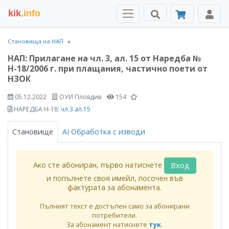
kik
.info
Становища на НАП
НАП: Прилагане на чл. 3, ал. 15 от Наредба №
Н-18/2006 г. при плащания, частично поети от
НЗОК
05.12.2022
ОУИ Пловдив
154
НАРЕДБА Н-18:
чл.3 ал.15
Становище
AI Обработка с изводи
Ако сте абониран, първо натиснете
Вход
и попълнете своя имейл, посочен във
фактурата за абонамента.
Пълният текст е достъпен само за абонирани
потребители.
За абонамент натиснете
тук
.