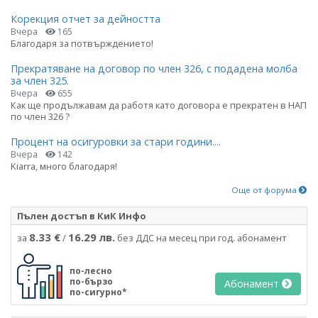
Корекция отчет за дейността
Вчера
165
Благодаря за потвърждението!
Прекратяване на договор по член 326, с подадена молба
за член 325.
Вчера
655
Как ще продължавам да работя като договора е прекратен в НАП
по член 326 ?
Процент на осигуровки за стари години....
Вчера
142
Kiarra, много благодаря!
Още от форума
Пълен достъп в КиК Инфо
8.33 €
16.29 лв.
за
/
без ДДС на месец при год. абонамент
по-лесно
по-бързо
Абонамент
по-сигурно*