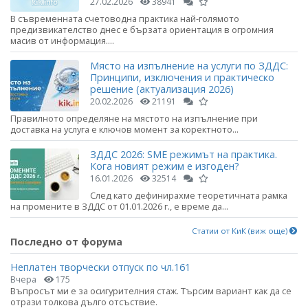
27.02.2026
38941
В съвременната счетоводна практика най-голямото
предизвикателство днес е бързата ориентация в огромния
масив от информация....
Място на изпълнение на услуги по ЗДДС:
Принципи, изключения и практическо
решение (актуализация 2026)
20.02.2026
21191
Правилното определяне на мястото на изпълнение при
доставка на услуга е ключов момент за коректното...
ЗДДС 2026: SME режимът на практика.
Кога новият режим е изгоден?
16.01.2026
32514
След като дефинирахме теоретичната рамка
на промените в ЗДДС от 01.01.2026 г., е време да...
Статии от КиК (виж още)
Последно от форума
Неплатен творчески отпуск по чл.161
Вчера
175
Въпросът ми е за осигурителния стаж. Търсим вариант как да се
отрази толкова дълго отсъствие.