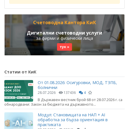
Счетоводна Кантора КиК
Дигитални счетоводни услуги
за фирми и физически лица
тук »
Статии от КиК
От 01.08.2026: Осигуровки, МОД, ТЗПБ,
болнични
28.07.2026
137436
4
В Държавен вестник брой 68 от 28.07.2026 г. са
обнародвани: Закон за бюджета на държавното...
Модул: Становищата на НАП + AI
обработка за бърза ориентация в
практиката