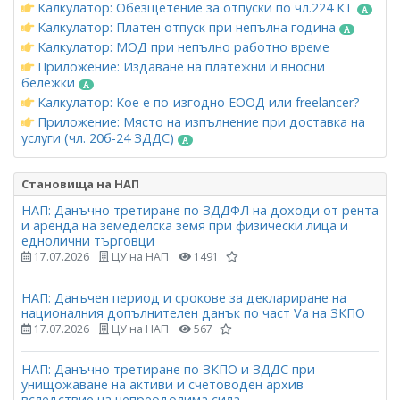
Калкулатор: Обезщетение за отпуски по чл.224 КТ
Калкулатор: Платен отпуск при непълна година
Калкулатор: МОД при непълно работно време
Приложение: Издаване на платежни и вносни
бележки
Калкулатор: Кое е по-изгодно ЕООД или freelancer?
Приложение: Място на изпълнение при доставка на
услуги (чл. 20б-24 ЗДДС)
Становища на НАП
НАП: Данъчно третиране по ЗДДФЛ на доходи от рента
и аренда на земеделска земя при физически лица и
еднолични търговци
17.07.2026
ЦУ на НАП
1491
НАП: Данъчен период и срокове за деклариране на
националния допълнителен данък по част Vа на ЗКПО
17.07.2026
ЦУ на НАП
567
НАП: Данъчно третиране по ЗКПО и ЗДДС при
унищожаване на активи и счетоводен архив
вследствие на непреодолима сила