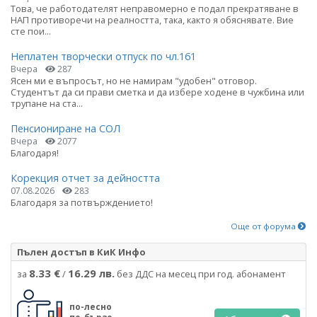
Това, че работодателят неправомерно е подал прекратяване в
НАП противоречи на реалността, така, както я обяснявате. Вие
сте пои...
Неплатен творчески отпуск по чл.161
Вчера
287
Ясен ми е въпросът, но не намирам "удобен" отговор.
Студентът да си прави сметка и да избере ходене в чужбина или
трупане на ста...
Пенсиониране на СОЛ
Вчера
2077
Благодаря!
Корекция отчет за дейността
07.08.2026
283
Благодаря за потвърждението!
Още от форума
Пълен достъп в КиК Инфо
8.33 €
16.29 лв.
за
/
без ДДС на месец при год. абонамент
по-лесно