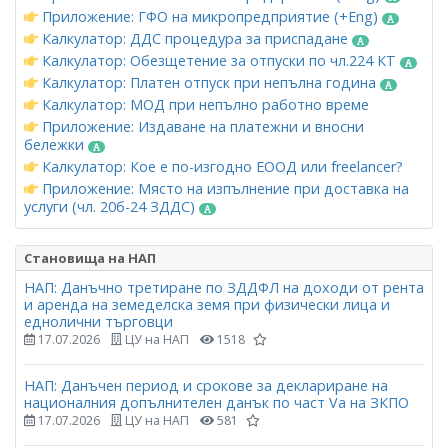
Приложение: ГФО на микропредприятие (+Eng)
Калкулатор: ДДС процедура за приспадане
Калкулатор: Обезщетение за отпуски по чл.224 КТ
Калкулатор: Платен отпуск при непълна година
Калкулатор: МОД при непълно работно време
Приложение: Издаване на платежни и вносни
бележки
Калкулатор: Кое е по-изгодно ЕООД или freelancer?
Приложение: Място на изпълнение при доставка на
услуги (чл. 20б-24 ЗДДС)
Становища на НАП
НАП: Данъчно третиране по ЗДДФЛ на доходи от рента
и аренда на земеделска земя при физически лица и
еднолични търговци
17.07.2026
ЦУ на НАП
1518
НАП: Данъчен период и срокове за деклариране на
националния допълнителен данък по част Vа на ЗКПО
17.07.2026
ЦУ на НАП
581