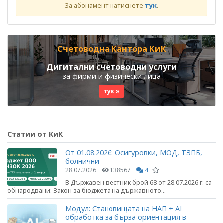
За абонамент натиснете
тук
.
Счетоводна Кантора КиК
Дигитални счетоводни услуги
за фирми и физически лица
тук »
Статии от КиК
От 01.08.2026: Осигуровки, МОД, ТЗПБ,
болнични
28.07.2026
138567
4
В Държавен вестник брой 68 от 28.07.2026 г. са
обнародвани: Закон за бюджета на държавното...
Модул: Становищата на НАП + AI
обработка за бърза ориентация в