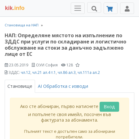
kik
.info
Становища на НАП
НАП: Определяне мястото на изпълнение по
ЗДДС при услуги по складиране и логистично
обслужване на стоки за данъчно задължено
лице от ЕС
23.05.2019
ОУИ София
128
ЗДДС:
чл.12
,
чл.21 ал.4 т.1
,
чл.86 ал.3
,
чл.111а ал.2
Становище
AI Обработка с изводи
Ако сте абониран, първо натиснете
Вход
и попълнете своя имейл, посочен във
фактурата за абонамента.
Пълният текст е достъпен само за абонирани
потребители.