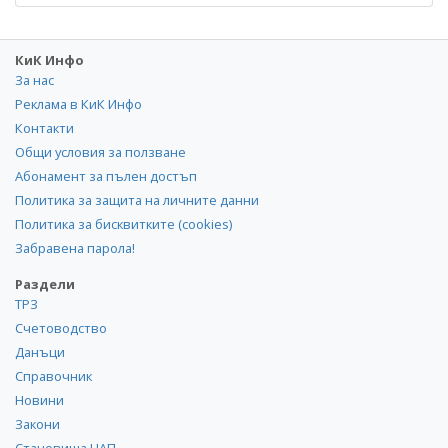
КиК Инфо
За нас
Реклама в КиК Инфо
Контакти
Общи условия за ползване
Абонамент за пълен достъп
Политика за защита на личните данни
Политика за бисквитките (cookies)
Забравена парола!
Раздели
ТРЗ
Счетоводство
Данъци
Справочник
Новини
Закони
Становища НАП