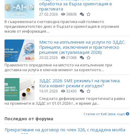
обработка за бърза ориентация в
практиката
27.02.2026
38808
В съвременната счетоводна практика най-голямото
предизвикателство днес е бързата ориентация в огромния
масив от информация....
Място на изпълнение на услуги по ЗДДС:
Принципи, изключения и практическо
решение (актуализация 2026)
20.02.2026
21068
Правилното определяне на мястото на изпълнение при
доставка на услуга е ключов момент за коректното...
ЗДДС 2026: SME режимът на практика.
Кога новият режим е изгоден?
16.01.2026
32430
След като дефинирахме теоретичната рамка
на промените в ЗДДС от 01.01.2026 г., е време да...
Статии от КиК (виж още)
Последно от форума
Прекратяване на договор по член 326, с подадена молба