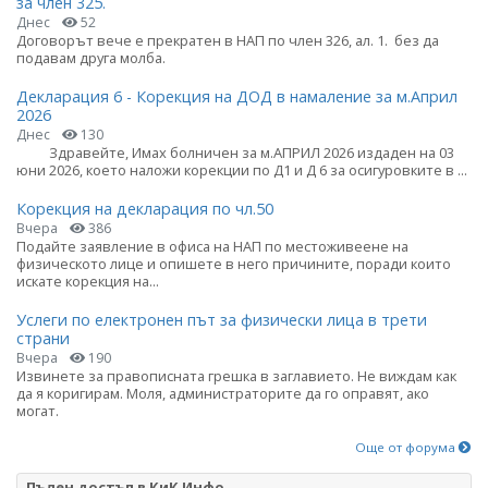
за член 325.
Днес
52
Договорът вече е прекратен в НАП по член 326, ал. 1. без да
подавам друга молба.
Декларация 6 - Корекция на ДОД в намаление за м.Април
2026
Днес
130
Здравейте, Имах болничен за м.АПРИЛ 2026 издаден на 03
юни 2026, което наложи корекции по Д1 и Д 6 за осигуровките в ...
Корекция на декларация по чл.50
Вчера
386
Подайте заявление в офиса на НАП по местоживеене на
физическото лице и опишете в него причините, поради които
искате корекция на...
Услеги по електронен път за физически лица в трети
страни
Вчера
190
Извинете за правописната грешка в заглавието. Не виждам как
да я коригирам. Моля, администраторите да го оправят, ако
могат.
Още от форума
Пълен достъп в КиК Инфо