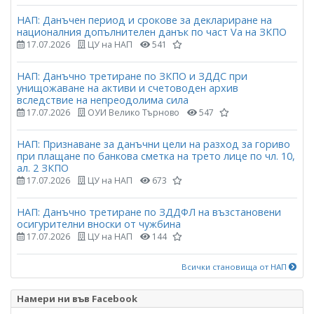
НАП: Данъчен период и срокове за деклариране на
националния допълнителен данък по част Vа на ЗКПО
17.07.2026
ЦУ на НАП
541
НАП: Данъчно третиране по ЗКПО и ЗДДС при
унищожаване на активи и счетоводен архив
вследствие на непреодолима сила
17.07.2026
ОУИ Велико Търново
547
НАП: Признаване за данъчни цели на разход за гориво
при плащане по банкова сметка на трето лице по чл. 10,
ал. 2 ЗКПО
17.07.2026
ЦУ на НАП
673
НАП: Данъчно третиране по ЗДДФЛ на възстановени
осигурителни вноски от чужбина
17.07.2026
ЦУ на НАП
144
Всички становища от НАП
Намери ни във Facebook