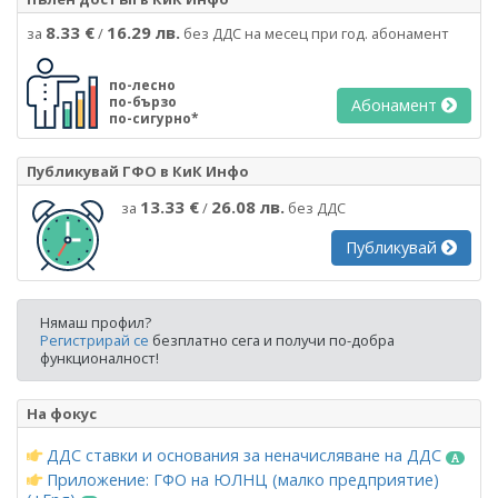
8.33 €
16.29 лв.
за
/
без ДДС на месец при год. абонамент
по-лесно
по-бързо
Абонамент
по-сигурно*
Публикувай ГФО в КиК Инфо
13.33 €
26.08 лв.
за
/
без ДДС
Публикувай
Нямаш профил?
Регистрирай се
безплатно сега и получи по-добра
функционалност!
На фокус
ДДС ставки и основания за неначисляване на ДДС
Приложение: ГФО на ЮЛНЦ (малко предприятие)