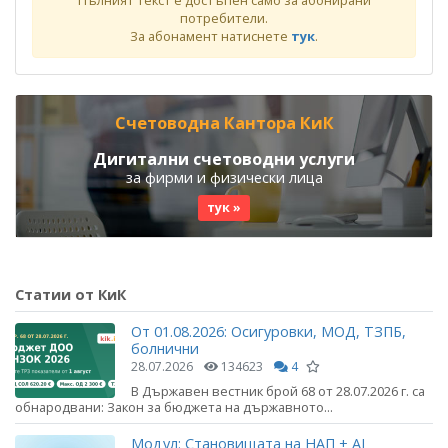
Пълният текст е достъпен само за абонирани
потребители.
За абонамент натиснете
тук
.
Счетоводна Кантора КиК
Дигитални счетоводни услуги
за фирми и физически лица
тук »
Статии от КиК
От 01.08.2026: Осигуровки, МОД, ТЗПБ,
болнични
28.07.2026
134623
4
В Държавен вестник брой 68 от 28.07.2026 г. са
обнародвани: Закон за бюджета на държавното...
Модул: Становищата на НАП + AI