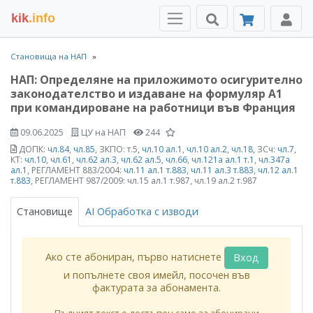
kik
.info
Становища на НАП
НАП: Определяне на приложимото осигурително
законодателство и издаване на формуляр А1
при командироване на работници във Франция
09.06.2025
ЦУ на НАП
244
ДОПК:
чл.84
,
чл.85
, ЗКПО: т.5,
чл.10 ал.1
,
чл.10 ал.2
,
чл.18
, ЗСч:
чл.7
,
КТ:
чл.10
,
чл.61
,
чл.62 ал.3
,
чл.62 ал.5
,
чл.66
,
чл.121а ал.1 т.1
,
чл.347а
ал.1
, РЕГЛАМЕНТ 883/2004:
чл.11 ал.1 т.883
,
чл.11 ал.3 т.883
,
чл.12 ал.1
т.883
, РЕГЛАМЕНТ 987/2009: чл.15 ал.1 т.987, чл.19 ал.2 т.987
Становище
AI Обработка с изводи
Ако сте абониран, първо натиснете
Вход
и попълнете своя имейл, посочен във
фактурата за абонамента.