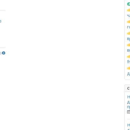
ч
е
г
в
в
е)
f
д
С
Н
д
п
Н
д