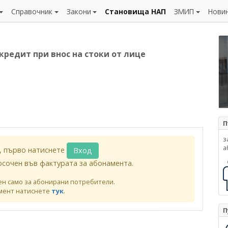
Справочник
Закони
Становища НАП
ЗМИП
Нови
кредит при внос на стоки от лице
П
з
а
, първо натиснете
Вход
осочен във фактурата за абонамента.
ен само за абонирани потребители.
мент натиснете
тук
.
П