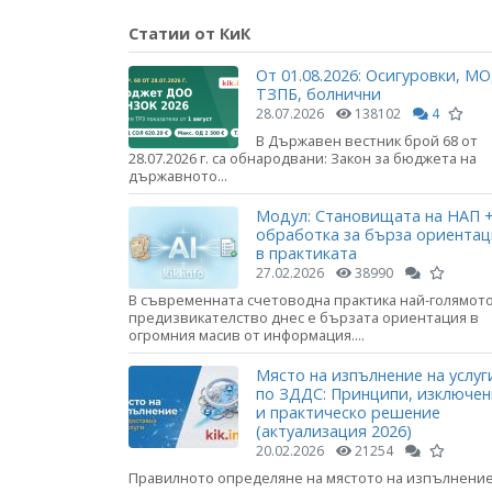
Статии от КиК
От 01.08.2026: Осигуровки, МО
ТЗПБ, болнични
28.07.2026
138102
4
В Държавен вестник брой 68 от
28.07.2026 г. са обнародвани: Закон за бюджета на
държавното...
Модул: Становищата на НАП +
обработка за бърза ориента
в практиката
27.02.2026
38990
В съвременната счетоводна практика най-голямот
предизвикателство днес е бързата ориентация в
огромния масив от информация....
Място на изпълнение на услуг
по ЗДДС: Принципи, изключе
и практическо решение
(актуализация 2026)
20.02.2026
21254
Правилното определяне на мястото на изпълнени