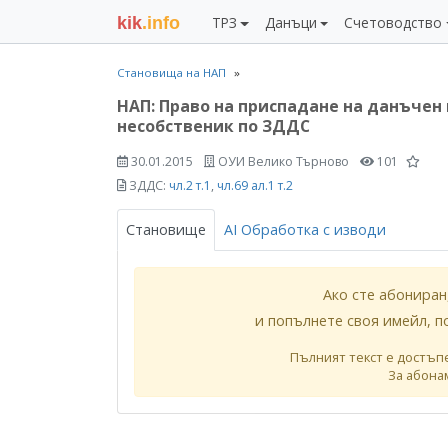
kik
.info
ТРЗ
Данъци
Счетоводство
Становища на НАП
НАП: Право на приспадане на данъчен 
несобственик по ЗДДС
30.01.2015
ОУИ Велико Търново
101
ЗДДС:
чл.2 т.1
,
чл.69 ал.1 т.2
Становище
AI Обработка с изводи
Ако сте абониран
и попълнете своя имейл, п
Пълният текст е достъп
За абона