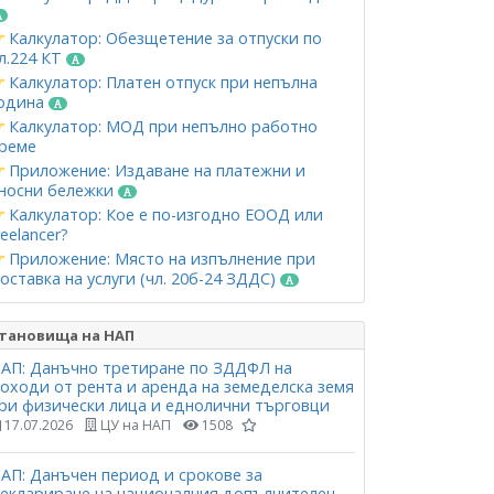
Калкулатор: Обезщетение за отпуски по
л.224 КТ
Калкулатор: Платен отпуск при непълна
одина
Калкулатор: МОД при непълно работно
реме
Приложение: Издаване на платежни и
носни бележки
Калкулатор: Кое е по-изгодно ЕООД или
reelancer?
Приложение: Място на изпълнение при
оставка на услуги (чл. 20б-24 ЗДДС)
тановища на НАП
АП: Данъчно третиране по ЗДДФЛ на
оходи от рента и аренда на земеделска земя
ри физически лица и еднолични търговци
17.07.2026
ЦУ на НАП
1508
АП: Данъчен период и срокове за
еклариране на националния допълнителен