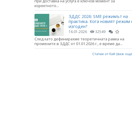
при доставка на услуга е ключов момент за
коректното...
ЗДДС 2026: SME режимът на
практика. Кога новият режим 
изгоден?
16.01.2026
32549
След като дефинирахме теоретичната рамка на
промените в ЗДДС от 01.01.2026 г., е време да...
Статии от КиК (виж ощ