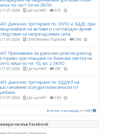
анък по част Vа на ЗКПО
17.07.2026
ЦУ на НАП
575
АП: Данъчно третиране по ЗКПО и ЗДДС при
нищожаване на активи и счетоводен архив
следствие на непреодолима сила
17.07.2026
ОУИ Велико Търново
598
АП: Признаване за данъчни цели на разход
а гориво при плащане по банкова сметка на
рето лице по чл. 10, ал. 2 ЗКПО
17.07.2026
ЦУ на НАП
781
АП: Данъчно третиране по ЗДДФЛ на
ъзстановени осигурителни вноски от
ужбина
17.07.2026
ЦУ на НАП
159
Всички становища от НАП
амери ни във Facebook
аресай нашата страница