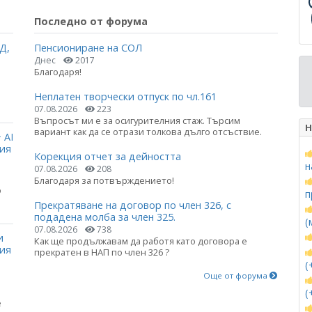
Последно от форума
Д,
Пенсиониране на СОЛ
Днес
2017
Благодаря!
Неплатен творчески отпуск по чл.161
07.08.2026
223
Въпросът ми е за осигурителния стаж. Търсим
Н
вариант как да се отрази толкова дълго отсъствие.
 AI
ция
Корекция отчет за дейността
н
07.08.2026
208
Благодаря за потвърждението!
о
п
Прекратяване на договор по член 326, с
подадена молба за член 325.
(
07.08.2026
738
и
Как ще продължавам да работя като договора е
ния
прекратен в НАП по член 326 ?
(
Още от форума
(
е