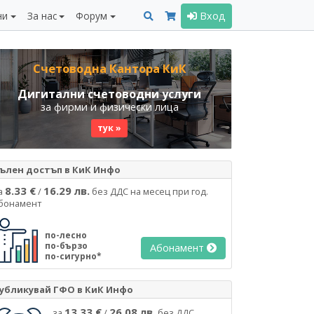
ни
За нас
Форум
Вход
Счетоводна Кантора КиК
Дигитални счетоводни услуги
за фирми и физически лица
тук »
ълен достъп в КиК Инфо
8.33 €
16.29 лв.
а
/
без ДДС на месец при год.
бонамент
по-лесно
по-бързо
Абонамент
по-сигурно*
убликувай ГФО в КиК Инфо
13.33 €
26.08 лв.
за
/
без ДДС