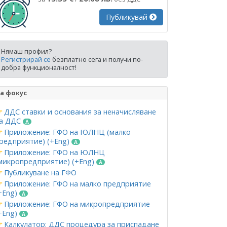
Публикувай
Нямаш профил?
Регистрирай се
безплатно сега и получи по-
добра функционалност!
а фокус
ДДС ставки и основания за неначисляване
а ДДС
Приложение: ГФО на ЮЛНЦ (малко
редприятие) (+Eng)
Приложение: ГФО на ЮЛНЦ
микропредприятие) (+Eng)
Публикуване на ГФО
Приложение: ГФО на малко предприятие
+Eng)
Приложение: ГФО на микропредприятие
+Eng)
Калкулатор: ДДС процедура за приспадане