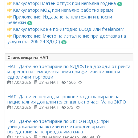
Калкулатор: Платен отпуск при непълна година
Калкулатор: МОД при непълно работно време
Приложение: Издаване на платежни и вносни
бележки
Калкулатор: Кое е по-изгодно ЕООД или freelancer?
Приложение: Място на изпълнение при доставка на
услуги (чл. 20б-24 ЗДДС)
Становища на НАП
НАП: Данъчно третиране по ЗДДФЛ на доходи от рента
и аренда на земеделска земя при физически лица и
еднолични търговци
17.07.2026
ЦУ на НАП
1506
НАП: Данъчен период и срокове за деклариране на
националния допълнителен данък по част Vа на ЗКПО
17.07.2026
ЦУ на НАП
575
НАП: Данъчно третиране по ЗКПО и ЗДДС при
унищожаване на активи и счетоводен архив
вследствие на непреодолима сила
17.07.2026
ОУИ Велико Търново
598