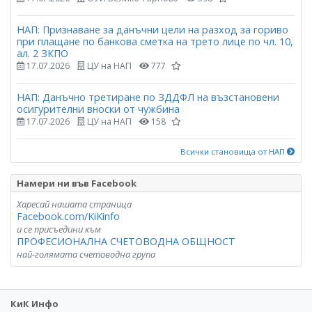
НАП: Признаване за данъчни цели на разход за гориво
при плащане по банкова сметка на трето лице по чл. 10,
ал. 2 ЗКПО
17.07.2026
ЦУ на НАП
777
НАП: Данъчно третиране по ЗДДФЛ на възстановени
осигурителни вноски от чужбина
17.07.2026
ЦУ на НАП
158
Всички становища от НАП
Намери ни във Facebook
Харесай нашата страница
Facebook.com/KiKinfo
и се присъедини към
ПРОФЕСИОНАЛНА СЧЕТОВОДНА ОБЩНОСТ
най-голямата счетоводна група
КиК Инфо