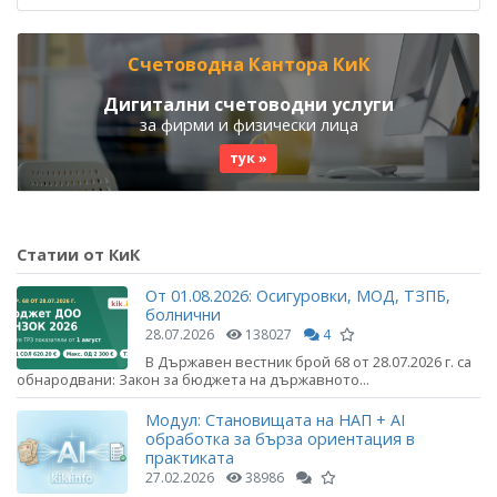
Счетоводна Кантора КиК
Дигитални счетоводни услуги
за фирми и физически лица
тук »
Статии от КиК
От 01.08.2026: Осигуровки, МОД, ТЗПБ,
болнични
28.07.2026
138027
4
В Държавен вестник брой 68 от 28.07.2026 г. са
обнародвани: Закон за бюджета на държавното...
Модул: Становищата на НАП + AI
обработка за бърза ориентация в
практиката
27.02.2026
38986