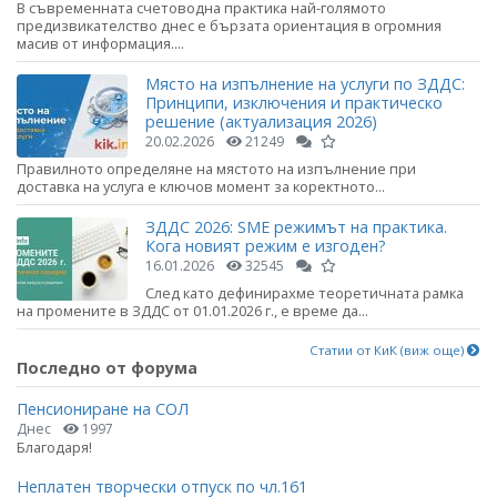
В съвременната счетоводна практика най-голямото
предизвикателство днес е бързата ориентация в огромния
масив от информация....
Място на изпълнение на услуги по ЗДДС:
Принципи, изключения и практическо
решение (актуализация 2026)
20.02.2026
21249
Правилното определяне на мястото на изпълнение при
доставка на услуга е ключов момент за коректното...
ЗДДС 2026: SME режимът на практика.
Кога новият режим е изгоден?
16.01.2026
32545
След като дефинирахме теоретичната рамка
на промените в ЗДДС от 01.01.2026 г., е време да...
Статии от КиК (виж още)
Последно от форума
Пенсиониране на СОЛ
Днес
1997
Благодаря!
Неплатен творчески отпуск по чл.161