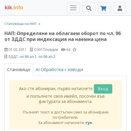
kik
.info
Становища на НАП
НАП: Определяне на облагаем оборот по чл. 96
от ЗДДС при индексация на наемна цена
01.02.2011
ОУИ Пловдив
64
ЗДДС:
чл.96 ал.1
,
чл.96 ал.2
Становище
AI Обработка с изводи
Ако сте абониран, първо натиснете
Вход
и попълнете своя имейл, посочен във
фактурата за абонамента.
Пълният текст е достъпен само за абонирани
потребители.
За абонамент натиснете
тук
.