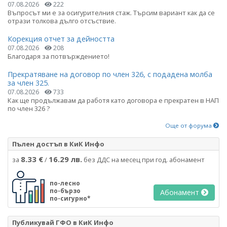
07.08.2026
222
Въпросът ми е за осигурителния стаж. Търсим вариант как да се
отрази толкова дълго отсъствие.
Корекция отчет за дейността
07.08.2026
208
Благодаря за потвърждението!
Прекратяване на договор по член 326, с подадена молба
за член 325.
07.08.2026
733
Как ще продължавам да работя като договора е прекратен в НАП
по член 326 ?
Още от форума
Пълен достъп в КиК Инфо
8.33 €
16.29 лв.
за
/
без ДДС на месец при год. абонамент
по-лесно
по-бързо
Абонамент
по-сигурно*
Публикувай ГФО в КиК Инфо