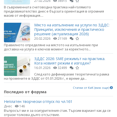
27.02.2026
38915
В съвременната счетоводна практика най-голямото
предизвикателство днес е бързата ориентация в огромния
масив от информация....
Място на изпълнение на услуги по ЗДДС:
Принципи, изключения и практическо
решение (актуализация 2026)
20.02.2026
21169
Правилното определяне на мястото на изпълнение при
доставка на услуга е ключов момент за коректното...
ЗДДС 2026: SME режимът на практика.
Кога новият режим е изгоден?
16.01.2026
32499
След като дефинирахме теоретичната рамка
на промените в ЗДДС от 01.01.2026 г., е време да...
Статии от КиК (виж още)
Последно от форума
Неплатен творчески отпуск по чл.161
Днес
146
Въпросът ми е за осигурителния стаж. Търсим вариант как да се
отрази толкова дълго отсъствие.