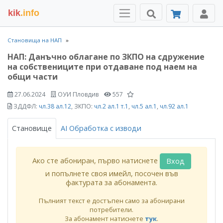
kik
.info
Становища на НАП
НАП: Данъчно облагане по ЗКПО на сдружение
на собствениците при отдаване под наем на
общи части
27.06.2024
ОУИ Пловдив
557
ЗДДФЛ:
чл.38 ал.12
, ЗКПО:
чл.2 ал.1 т.1
,
чл.5 ал.1
,
чл.92 ал.1
Становище
AI Обработка с изводи
Ако сте абониран, първо натиснете
Вход
и попълнете своя имейл, посочен във
фактурата за абонамента.
Пълният текст е достъпен само за абонирани
потребители.
За абонамент натиснете
тук
.