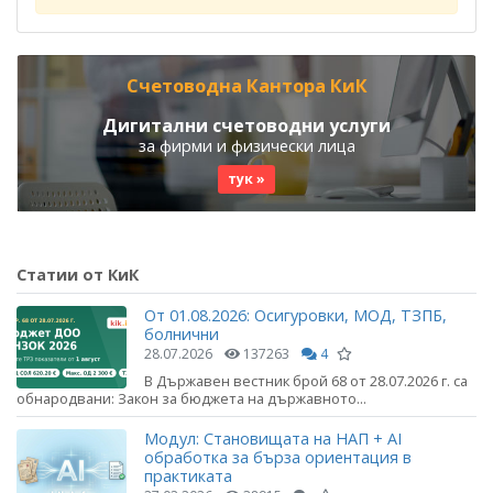
Счетоводна Кантора КиК
Дигитални счетоводни услуги
за фирми и физически лица
тук »
Статии от КиК
От 01.08.2026: Осигуровки, МОД, ТЗПБ,
болнични
28.07.2026
137263
4
В Държавен вестник брой 68 от 28.07.2026 г. са
обнародвани: Закон за бюджета на държавното...
Модул: Становищата на НАП + AI
обработка за бърза ориентация в
практиката