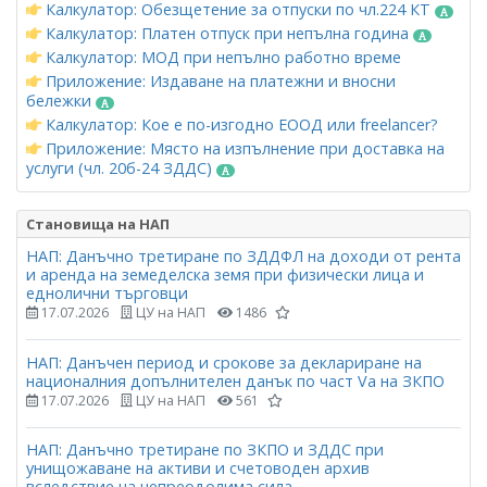
Калкулатор: Обезщетение за отпуски по чл.224 КТ
Калкулатор: Платен отпуск при непълна година
Калкулатор: МОД при непълно работно време
Приложение: Издаване на платежни и вносни
бележки
Калкулатор: Кое е по-изгодно ЕООД или freelancer?
Приложение: Място на изпълнение при доставка на
услуги (чл. 20б-24 ЗДДС)
Становища на НАП
НАП: Данъчно третиране по ЗДДФЛ на доходи от рента
и аренда на земеделска земя при физически лица и
еднолични търговци
17.07.2026
ЦУ на НАП
1486
НАП: Данъчен период и срокове за деклариране на
националния допълнителен данък по част Vа на ЗКПО
17.07.2026
ЦУ на НАП
561
НАП: Данъчно третиране по ЗКПО и ЗДДС при
унищожаване на активи и счетоводен архив
вследствие на непреодолима сила