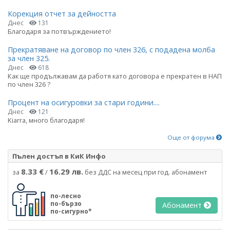
Корекция отчет за дейността
Днес
131
Благодаря за потвърждението!
Прекратяване на договор по член 326, с подадена молба
за член 325.
Днес
618
Как ще продължавам да работя като договора е прекратен в НАП
по член 326 ?
Процент на осигуровки за стари години....
Днес
121
Kiarra, много благодаря!
Още от форума
Пълен достъп в КиК Инфо
8.33 €
16.29 лв.
за
/
без ДДС на месец при год. абонамент
по-лесно
по-бързо
Абонамент
по-сигурно*