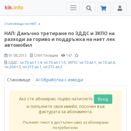
kik
.info
Становища на НАП
НАП: Данъчно третиране по ЗДДС и ЗКПО на
разходи за гориво и поддръжка на нает лек
автомобил
01.08.2013
ОУИ Пловдив
147
ЗДДС:
чл.70 ал.1 т.4
,
чл.70 ал.1 т.5
, ЗКПО:
чл.10 ал.1
,
чл.10 ал.6
,
чл.204 т.3
,
чл.215 ал.1
,
чл.215 ал.2
Становище
AI Обработка с изводи
Ако сте абониран, първо натиснете
Вход
и попълнете своя имейл, посочен във
фактурата за абонамента.
Пълният текст е достъпен само за абонирани
потребители.