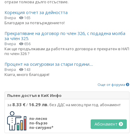
отрази толкова дълго отсъствие.
Корекция отчет за дейността
Вчера
165
Благодаря за потвърждението!
Прекратяване на договор по член 326, с подадена молба
за член 325.
Вчера
656
Как ще продължавам да работя като договора е прекратен в НАП
по член 326 ?
Процент на осигуровки за стари години....
Вчера
143
Kiarra, много благодаря!
Още от форума
Пълен достъп в КиК Инфо
8.33 €
16.29 лв.
за
/
без ДДС на месец при год. абонамент
по-лесно
по-бързо
Абонамент
по-сигурно*