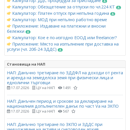
Калкулатор: ДДС процедура за приспадане
Калкулатор: Обезщетение за отпуски по чл.224 КТ
Калкулатор: Платен отпуск при непълна година
Калкулатор: МОД при непълно работно време
Приложение: Издаване на платежни и вносни
бележки
Калкулатор: Кое е по-изгодно ЕООД или freelancer?
Приложение: Място на изпълнение при доставка на
услуги (чл. 20б-24 ЗДДС)
Становища на НАП
НАП: Данъчно третиране по ЗДДФЛ на доходи от рента
и аренда на земеделска земя при физически лица и
еднолични търговци
17.07.2026
ЦУ на НАП
1491
НАП: Данъчен период и срокове за деклариране на
националния допълнителен данък по част Vа на ЗКПО
17.07.2026
ЦУ на НАП
567
НАП: Данъчно третиране по ЗКПО и ЗДДС при
унищожаване на активи и счетоводен архив