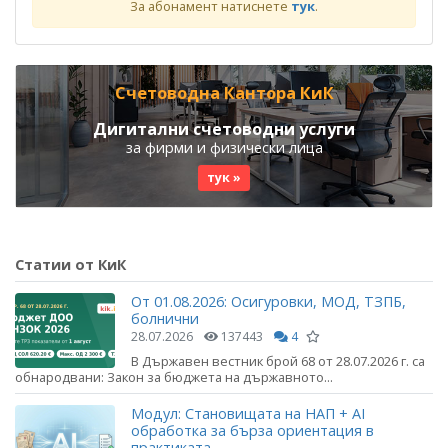
За абонамент натиснете
тук
.
Счетоводна Кантора КиК
Дигитални счетоводни услуги
за фирми и физически лица
тук »
Статии от КиК
От 01.08.2026: Осигуровки, МОД, ТЗПБ,
болнични
28.07.2026
137443
4
В Държавен вестник брой 68 от 28.07.2026 г. са
обнародвани: Закон за бюджета на държавното...
Модул: Становищата на НАП + AI
обработка за бърза ориентация в
практиката