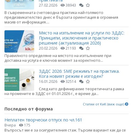
27.02.2026
38943
В съвременната счетоводна практика най-голямото
предизвикателство днес е бързата ориентация в огромния
масив от информация....
Място на изпълнение на услуги по ЗДДС:
Принципи, изключения и практическо
решение (актуализация 2026)
20.02.2026
21193
Правилното определяне на мястото на изпълнение при
доставка на услуга е ключов момент за коректното...
ЗДДС 2026: SME режимът на практика.
Кога новият режим е изгоден?
16.01.2026
32514
След като дефинирахме теоретичната рамка
на промените в ЗДДС от 01.01.2026 г., е време да...
Статии от КиК (виж още)
Последно от форума
Неплатен творчески отпуск по чл.161
Вчера
175
Въпросът ми е за осигурителния стаж. Търсим вариант как да се