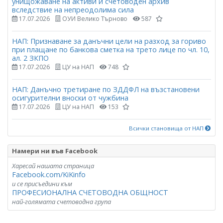
унищожаване на активи и счетоводен архив
вследствие на непреодолима сила
17.07.2026
ОУИ Велико Търново
587
НАП: Признаване за данъчни цели на разход за гориво
при плащане по банкова сметка на трето лице по чл. 10,
ал. 2 ЗКПО
17.07.2026
ЦУ на НАП
748
НАП: Данъчно третиране по ЗДДФЛ на възстановени
осигурителни вноски от чужбина
17.07.2026
ЦУ на НАП
153
Всички становища от НАП
Намери ни във Facebook
Харесай нашата страница
Facebook.com/KiKinfo
и се присъедини към
ПРОФЕСИОНАЛНА СЧЕТОВОДНА ОБЩНОСТ
най-голямата счетоводна група