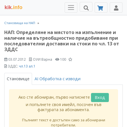
kik
.info
Становища на НАП
НАП: Определяне на мястото на изпълнение и
наличие на вътреобщностно придобиване при
последователни доставки на стоки по чл. 13 от
ЗДДС
03.07.2012
ОУИ Варна
100
ЗДДС:
чл.13 ал.1
Становище
AI Обработка с изводи
Ако сте абониран, първо натиснете
Вход
и попълнете своя имейл, посочен във
фактурата за абонамента.
Пълният текст е достъпен само за абонирани
потребители.