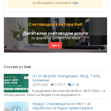
За абонамент натиснете
тук
.
Счетоводна Кантора КиК
Дигитални счетоводни услуги
за фирми и физически лица
тук »
Статии от КиК
От 01.08.2026: Осигуровки, МОД, ТЗПБ,
болнични
28.07.2026
137377
4
В Държавен вестник брой 68 от 28.07.2026 г. са
обнародвани: Закон за бюджета на държавното...
Модул: Становищата на НАП + AI
обработка за бърза ориентация в