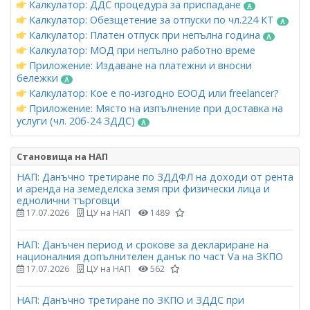
Калкулатор: ДДС процедура за приспадане
Калкулатор: Обезщетение за отпуски по чл.224 КТ
Калкулатор: Платен отпуск при непълна година
Калкулатор: МОД при непълно работно време
Приложение: Издаване на платежни и вносни
бележки
Калкулатор: Кое е по-изгодно ЕООД или freelancer?
Приложение: Място на изпълнение при доставка на
услуги (чл. 20б-24 ЗДДС)
Становища на НАП
НАП: Данъчно третиране по ЗДДФЛ на доходи от рента
и аренда на земеделска земя при физически лица и
еднолични търговци
17.07.2026
ЦУ на НАП
1489
НАП: Данъчен период и срокове за деклариране на
националния допълнителен данък по част Vа на ЗКПО
17.07.2026
ЦУ на НАП
562
НАП: Данъчно третиране по ЗКПО и ЗДДС при