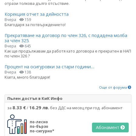
отрази толкова дълго отсъствие.
Корекция отчет за дейността
Вчера
159
Благодаря за потвърждението!
Прекратяване на договор по член 326, с подадена молба
за член 325.
Вчера
645
Как ще продължавам да работя като договора е прекратен в НАП
по член 326 ?
Процент на осигуровки за стари години....
Вчера
138
Kiarra, много благодаря!
Още от форума
Пълен достъп в КиК Инфо
8.33 €
16.29 лв.
за
/
без ДДС на месец при год. абонамент
по-лесно
по-бързо
Абонамент
по-сигурно*