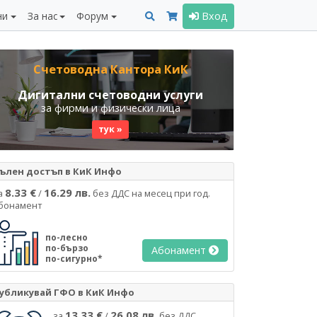
ни
За нас
Форум
Вход
Счетоводна Кантора КиК
Дигитални счетоводни услуги
за фирми и физически лица
тук »
ълен достъп в КиК Инфо
8.33 €
16.29 лв.
а
/
без ДДС на месец при год.
бонамент
по-лесно
по-бързо
Абонамент
по-сигурно*
убликувай ГФО в КиК Инфо
13.33 €
26.08 лв.
за
/
без ДДС