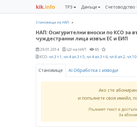
kik
.info
ТРЗ
Данъци
Счетоводство
Становища на НАП
НАП: Осигурителни вноски по КСО за 
чуждестранни лица извън ЕС и ЕИП
29.01.2014
ЦУ на НАП
65
КСО:
чл.3 т.1
,
чл.4 ал.3 т.5
,
чл.4 ал.3 т.6
,
чл.6 ал.2
,
чл.10
Становище
AI Обработка с изводи
Ако сте абониран
и попълнете своя имейл, п
Пълният текст е достъп
За абона