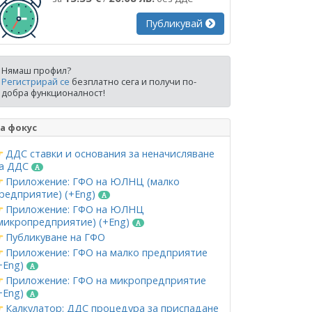
Публикувай
Нямаш профил?
Регистрирай се
безплатно сега и получи по-
добра функционалност!
а фокус
ДДС ставки и основания за неначисляване
а ДДС
Приложение: ГФО на ЮЛНЦ (малко
редприятие) (+Eng)
Приложение: ГФО на ЮЛНЦ
микропредприятие) (+Eng)
Публикуване на ГФО
Приложение: ГФО на малко предприятие
+Eng)
Приложение: ГФО на микропредприятие
+Eng)
Калкулатор: ДДС процедура за приспадане