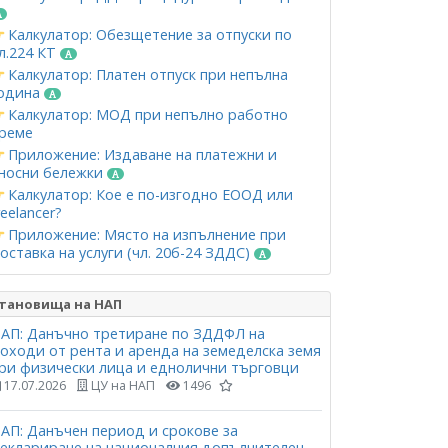
Калкулатор: Обезщетение за отпуски по
л.224 КТ
Калкулатор: Платен отпуск при непълна
одина
Калкулатор: МОД при непълно работно
реме
Приложение: Издаване на платежни и
носни бележки
Калкулатор: Кое е по-изгодно ЕООД или
reelancer?
Приложение: Място на изпълнение при
оставка на услуги (чл. 20б-24 ЗДДС)
тановища на НАП
АП: Данъчно третиране по ЗДДФЛ на
оходи от рента и аренда на земеделска земя
ри физически лица и еднолични търговци
17.07.2026
ЦУ на НАП
1496
АП: Данъчен период и срокове за
еклариране на националния допълнителен