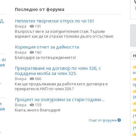
Последно от форума
Д,
Неплатен творчески отпуск по чл.161
Вчера
191
Въпросът ми е за осигурителния стаж. Търсим
вариант как да се отрази толкова дълго отсъствие.
Корекция отчет за дейността
Вчера
180
Н
Благодаря за потвърждението!
 AI
ция
Прекратяване на договор по член 326, с
н
подадена молба за член 325.
Вчера
686
о
Как ще продължавам да работя като договора е
п
прекратен в НАП по член 326 ?
(
Процент на осигуровки за стари години....
и
Вчера
159
ния
Kiarra, много благодаря!
(
Още от форума
(
е