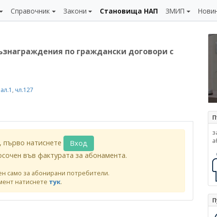
Справочник
Закони
Становища НАП
ЗМИП
Нови
възнаграждения по граждански договори с
 ал.1
,
чл.127
П
з
а
, първо натиснете
Вход
осочен във фактурата за абонамента.
ен само за абонирани потребители.
мент натиснете
тук
.
П