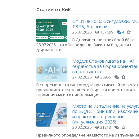
Статии от КиК
От 01.08.2026: Осигуровки, МО
ТЗПБ, болнични
28.07.2026
137699
4
В Държавен вестник брой 68 от
28.07.2026 г. са обнародвани: Закон за бюджета на
държавното...
Модул: Становищата на НАП +
обработка за бърза ориента
в практиката
27.02.2026
38955
В съвременната счетоводна практика най-голямот
предизвикателство днес е бързата ориентация в
огромния масив от информация....
Място на изпълнение на услуг
по ЗДДС: Принципи, изключе
и практическо решение
(актуализация 2026)
20.02.2026
21213
Правилното определяне на мястото на изпълнени