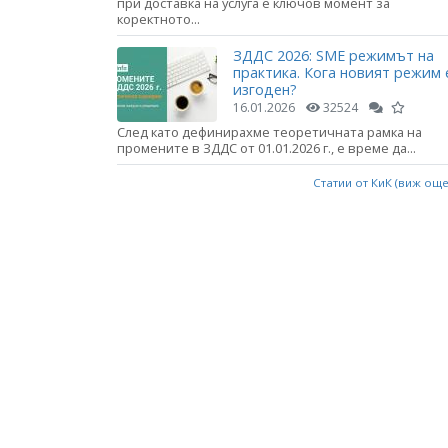
при доставка на услуга е ключов момент за
коректното...
ЗДДС 2026: SME режимът на
практика. Кога новият режим 
изгоден?
16.01.2026
32524
След като дефинирахме теоретичната рамка на
промените в ЗДДС от 01.01.2026 г., е време да...
Статии от КиК (виж ощ