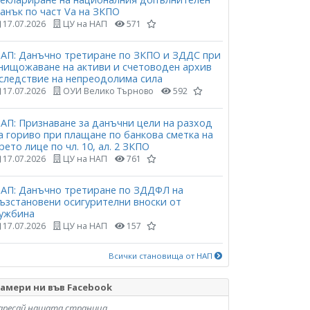
анък по част Vа на ЗКПО
17.07.2026
ЦУ на НАП
571
АП: Данъчно третиране по ЗКПО и ЗДДС при
нищожаване на активи и счетоводен архив
следствие на непреодолима сила
17.07.2026
ОУИ Велико Търново
592
АП: Признаване за данъчни цели на разход
а гориво при плащане по банкова сметка на
рето лице по чл. 10, ал. 2 ЗКПО
17.07.2026
ЦУ на НАП
761
АП: Данъчно третиране по ЗДДФЛ на
ъзстановени осигурителни вноски от
ужбина
17.07.2026
ЦУ на НАП
157
Всички становища от НАП
амери ни във Facebook
аресай нашата страница