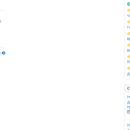
ч
е
г
в
в
е)
f
д
С
Н
д
п
Н
д