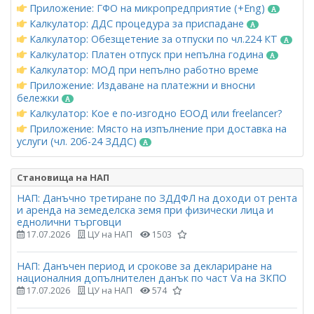
Приложение: ГФО на микропредприятие (+Eng)
Калкулатор: ДДС процедура за приспадане
Калкулатор: Обезщетение за отпуски по чл.224 КТ
Калкулатор: Платен отпуск при непълна година
Калкулатор: МОД при непълно работно време
Приложение: Издаване на платежни и вносни
бележки
Калкулатор: Кое е по-изгодно ЕООД или freelancer?
Приложение: Място на изпълнение при доставка на
услуги (чл. 20б-24 ЗДДС)
Становища на НАП
НАП: Данъчно третиране по ЗДДФЛ на доходи от рента
и аренда на земеделска земя при физически лица и
еднолични търговци
17.07.2026
ЦУ на НАП
1503
НАП: Данъчен период и срокове за деклариране на
националния допълнителен данък по част Vа на ЗКПО
17.07.2026
ЦУ на НАП
574