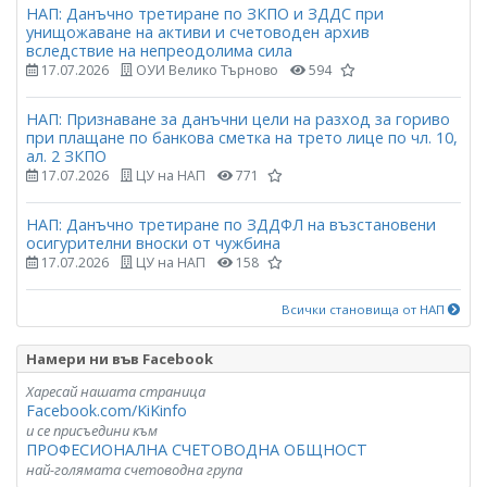
НАП: Данъчно третиране по ЗКПО и ЗДДС при
унищожаване на активи и счетоводен архив
вследствие на непреодолима сила
17.07.2026
ОУИ Велико Търново
594
НАП: Признаване за данъчни цели на разход за гориво
при плащане по банкова сметка на трето лице по чл. 10,
ал. 2 ЗКПО
17.07.2026
ЦУ на НАП
771
НАП: Данъчно третиране по ЗДДФЛ на възстановени
осигурителни вноски от чужбина
17.07.2026
ЦУ на НАП
158
Всички становища от НАП
Намери ни във Facebook
Харесай нашата страница
Facebook.com/KiKinfo
и се присъедини към
ПРОФЕСИОНАЛНА СЧЕТОВОДНА ОБЩНОСТ
най-голямата счетоводна група