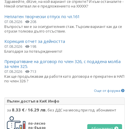
Здравейте, ditzve, на кой вариант се спряхте? И към останалите -
Някой опитвал ли е предложението на ХХХХХ?
Неплатен творчески отпуск по чл.161
07.08.2026
208
Въпросът ми е за осигурителния стаж. Търсим вариант как да се
отрази толкова дълго отсъствие.
Корекция отчет за дейността
07.08.2026
198
Благодаря за потвърждението!
Прекратяване на договор по член 326, с подадена молба
за член 325.
07.08.2026
713
Как ще продължавам да работя като договора е прекратен в НАП
по член 326 ?
Още от форума
Пълен достъп в КиК Инфо
8.33 €
16.29 лв.
за
/
без ДДС на месец при год. абонамент
по-лесно
по-бързо
Абонамент