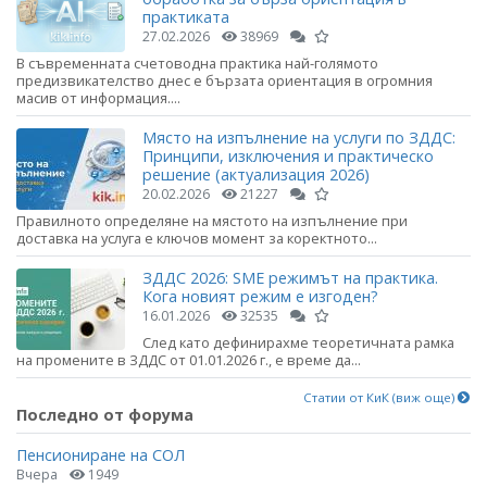
практиката
27.02.2026
38969
В съвременната счетоводна практика най-голямото
предизвикателство днес е бързата ориентация в огромния
масив от информация....
Място на изпълнение на услуги по ЗДДС:
Принципи, изключения и практическо
решение (актуализация 2026)
20.02.2026
21227
Правилното определяне на мястото на изпълнение при
доставка на услуга е ключов момент за коректното...
ЗДДС 2026: SME режимът на практика.
Кога новият режим е изгоден?
16.01.2026
32535
След като дефинирахме теоретичната рамка
на промените в ЗДДС от 01.01.2026 г., е време да...
Статии от КиК (виж още)
Последно от форума
Пенсиониране на СОЛ
Вчера
1949