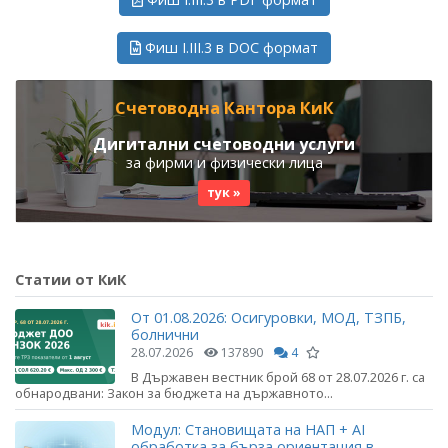
Фиш I.III.3 в DOC формат
Счетоводна Кантора КиК
Дигитални счетоводни услуги
за фирми и физически лица
тук »
Статии от КиК
От 01.08.2026: Осигуровки, МОД, ТЗПБ,
болнични
28.07.2026
137890
4
В Държавен вестник брой 68 от 28.07.2026 г. са
обнародвани: Закон за бюджета на държавното...
Модул: Становищата на НАП + AI
обработка за бърза ориентация в