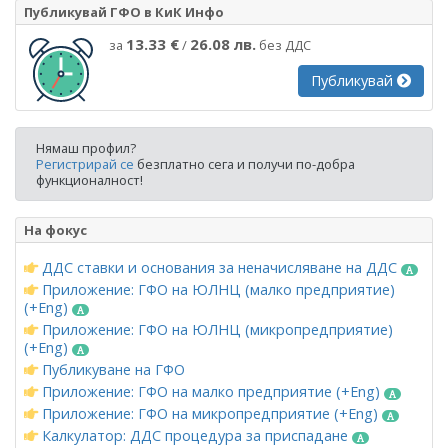
Публикувай ГФО в КиК Инфо
13.33 €
26.08 лв.
за
/
без ДДС
Публикувай
Нямаш профил?
Регистрирай се
безплатно сега и получи по-добра
функционалност!
На фокус
ДДС ставки и основания за неначисляване на ДДС
Приложение: ГФО на ЮЛНЦ (малко предприятие)
(+Eng)
Приложение: ГФО на ЮЛНЦ (микропредприятие)
(+Eng)
Публикуване на ГФО
Приложение: ГФО на малко предприятие (+Eng)
Приложение: ГФО на микропредприятие (+Eng)
Калкулатор: ДДС процедура за приспадане