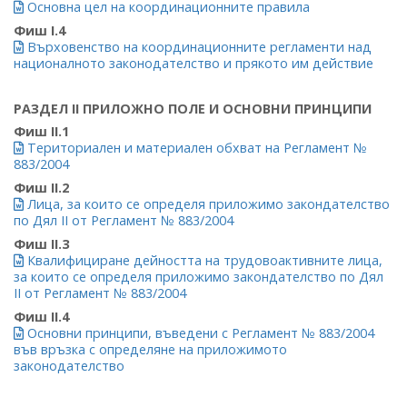
Основна цел на координационните правила
Фиш I.4
Върховенство на координационните регламенти над
националното законодателство и прякото им действие
РАЗДЕЛ II ПРИЛОЖНО ПОЛЕ И ОСНОВНИ ПРИНЦИПИ
Фиш II.1
Териториален и материален обхват на Регламент №
883/2004
Фиш II.2
Лица, за които се определя приложимо закондателство
по Дял II от Регламент № 883/2004
Фиш II.3
Квалифициране дейността на трудовоактивните лица,
за които се определя приложимо закондателство по Дял
II от Регламент № 883/2004
Фиш II.4
Основни принципи, въведени с Регламент № 883/2004
във връзка с определяне на приложимото
законодателство