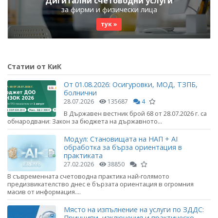
Дигитални счетоводни услуги
за фирми и физически лица
тук »
Статии от КиК
От 01.08.2026: Осигуровки, МОД, ТЗПБ,
болнични
28.07.2026
135687
4
В Държавен вестник брой 68 от 28.07.2026 г. са
обнародвани: Закон за бюджета на държавното...
Модул: Становищата на НАП + AI
обработка за бърза ориентация в
практиката
27.02.2026
38850
В съвременната счетоводна практика най-голямото
предизвикателство днес е бързата ориентация в огромния
масив от информация....
Място на изпълнение на услуги по ЗДДС:
Принципи, изключения и практическо