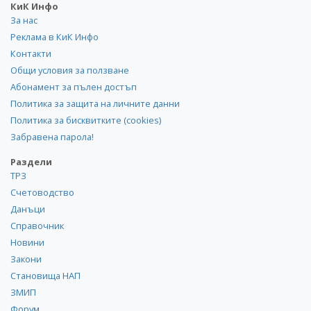
КиК Инфо
За нас
Реклама в КиК Инфо
Контакти
Общи условия за ползване
Абонамент за пълен достъп
Политика за защита на личните данни
Политика за бисквитките (cookies)
Забравена парола!
Раздели
ТРЗ
Счетоводство
Данъци
Справочник
Новини
Закони
Становища НАП
ЗМИП
Форум