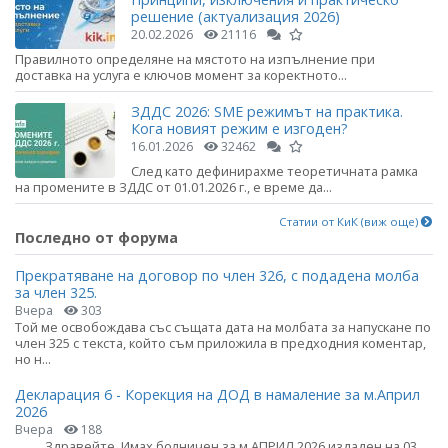
решение (актуализация 2026)
20.02.2026
21116
Правилното определяне на мястото на изпълнение при
доставка на услуга е ключов момент за коректното...
ЗДДС 2026: SME режимът на практика.
Кога новият режим е изгоден?
16.01.2026
32462
След като дефинирахме теоретичната рамка
на промените в ЗДДС от 01.01.2026 г., е време да...
Статии от КиК (виж още)
Последно от форума
Прекратяване на договор по член 326, с подадена молба
за член 325.
Вчера
303
Той ме освобождава със същата дата на молбата за напускане по
член 325 с текста, който съм приложила в предходния коментар,
но н...
Декларация 6 - Корекция на ДОД в намаление за м.Април
2026
Вчера
188
Здравейте, Имах болничен за м.АПРИЛ 2026 издаден на 03