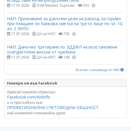
вследствие на непреодолима сила
17.07.2026
ОУИ Велико Търново
555
НАП: Признаване за данъчни цели на разход за гориво
при плащане по банкова сметка на трето лице по чл. 10,
ал. 2 ЗКПО
17.07.2026
ЦУ на НАП
705
НАП: Данъчно третиране по ЗДДФЛ на възстановени
осигурителни вноски от чужбина
17.07.2026
ЦУ на НАП
146
Всички становища от НАП
Намери ни във Facebook
Харесай нашата страница
Facebook.com/KiKinfo
и се присъедини към
ПРОФЕСИОНАЛНА СЧЕТОВОДНА ОБЩНОСТ
най-голямата счетоводна група