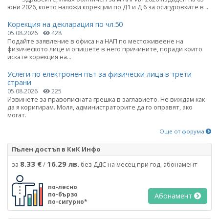
юни 2026, което наложи корекции по Д1 и Д 6 за осигуровките в ...
Корекция на декларация по чл.50
05.08.2026
428
Подайте заявление в офиса на НАП по местоживеене на
физическото лице и опишете в него причините, поради които
искате корекция на...
Услеги по електронен път за физически лица в трети
страни
05.08.2026
225
Извинете за правописната грешка в заглавието. Не виждам как
да я коригирам. Моля, администраторите да го оправят, ако
могат.
Още от форума
Пълен достъп в КиК Инфо
8.33 €
16.29 лв.
за
/
без ДДС на месец при год. абонамент
по-лесно
по-бързо
Абонамент
по-сигурно*