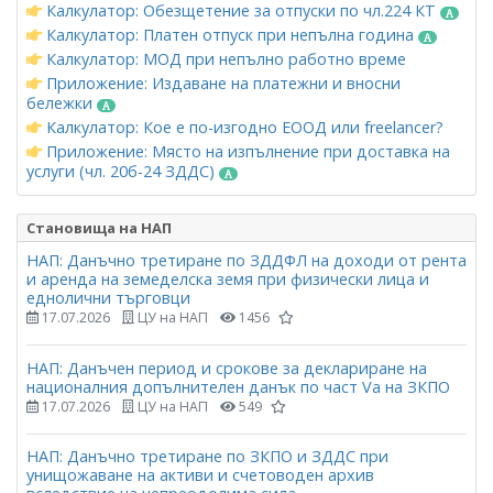
Калкулатор: Обезщетение за отпуски по чл.224 КТ
Калкулатор: Платен отпуск при непълна година
Калкулатор: МОД при непълно работно време
Приложение: Издаване на платежни и вносни
бележки
Калкулатор: Кое е по-изгодно ЕООД или freelancer?
Приложение: Място на изпълнение при доставка на
услуги (чл. 20б-24 ЗДДС)
Становища на НАП
НАП: Данъчно третиране по ЗДДФЛ на доходи от рента
и аренда на земеделска земя при физически лица и
еднолични търговци
17.07.2026
ЦУ на НАП
1456
НАП: Данъчен период и срокове за деклариране на
националния допълнителен данък по част Vа на ЗКПО
17.07.2026
ЦУ на НАП
549
НАП: Данъчно третиране по ЗКПО и ЗДДС при
унищожаване на активи и счетоводен архив