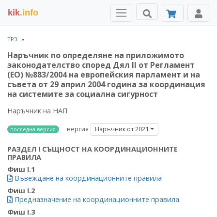
kik
.info
ТРЗ
Наръчник по определяне на приложимото
законодателство според Дял II от Регламент
(ЕО) №883/2004 на европейския парламент и на
съвета от 29 април 2004 година за координация
на системите за социална сигурност
Наръчник на НАП
версия
Наръчник от 2021
последна версия
РАЗДЕЛ I СЪЩНОСТ НА КООРДИНАЦИОННИТЕ
ПРАВИЛА
Фиш I.1
Въвеждане на координационните правила
Фиш I.2
Предназначение на координационните правила
Фиш I.3