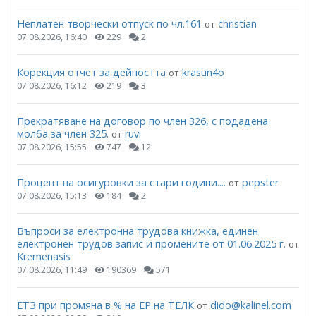
Неплатен творчески отпуск по чл.161
christian
от
07.08.2026, 16:40
229
2
Корекция отчет за дейността
krasun4o
от
07.08.2026, 16:12
219
3
Прекратяване на договор по член 326, с подадена
молба за член 325.
ruvi
от
07.08.2026, 15:55
747
12
Процент на осигуровки за стари години....
pepster
от
07.08.2026, 15:13
184
2
Въпроси за електронна трудова книжка, единен
електронен трудов запис и промените от 01.06.2025 г.
от
Kremenasis
07.08.2026, 11:49
190369
571
ЕТЗ при промяна в % на ЕР на ТЕЛК
dido@kalinel.com
от