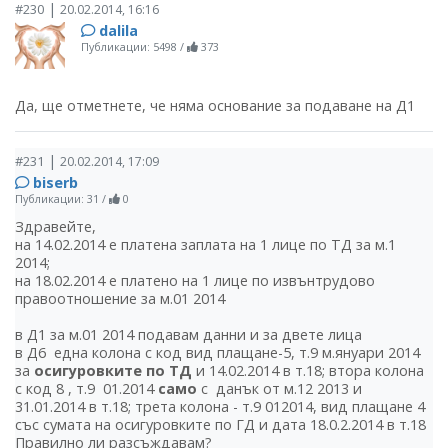
|
#230
20.02.2014, 16:16
dalila
Публикации: 5498
/
373
Да, ще отметнете, че няма основание за подаване на Д1
|
#231
20.02.2014, 17:09
biserb
Публикации: 31
/
0
Здравейте,
на 14.02.2014 е платена заплата на 1 лице по ТД за м.1
2014;
на 18.02.2014 е платено на 1 лице по извънтрудово
правоотношение за м.01 2014
в Д1 за м.01 2014 подавам данни и за двете лица
в Д6 една колона с код вид плащане-5, т.9 м.януари 2014
за
осигуровките по ТД
и 14.02.2014 в т.18; втора колона
с код 8 , т.9 01.2014
само
с данък от м.12 2013 и
31.01.2014 в т.18; трета колона - т.9 012014, вид плащане 4
със сумата на осигуровките по ГД и дата 18.0.2.2014 в т.18
Правилно ли разсъждавам?