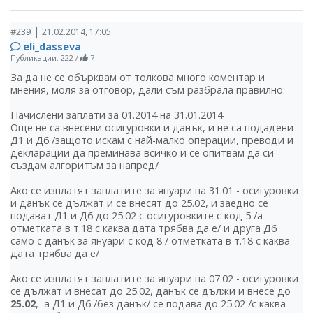
|
#239
21.02.2014, 17:05
eli_dasseva
Публикации: 222
/
7
За да не се обърквам от толкова много коментар и
мнения, моля за отговор, дали съм разбрала правилно:
Начислени заплати за 01.2014 на 31.01.2014
Още не са внесени осигуровки и данък, и не са подадени
Д1 и Д6 /защото искам с най-малко операции, преводи и
декларации да преминава всичко и се опитвам да си
създам алгоритъм за напред/
Ако се изплатят заплатите за януари на 31.01 - осигуровки
и данък се дължат и се внесят до 25.02, и заедно се
подават Д1 и Д6 до 25.02 с осигуровките с код 5 /а
отметката в т.18 с каква дата трябва да е/ и друга Д6
само с данък за януари с код 8 / отметката в т.18 с каква
дата трябва да е/
Ако се изплатят заплатите за януари на 07.02 - осигуровки
се дължат и внесат до 25.02, данък се дължи и внесе до
25.02
, а Д1 и Д6 /без данък/ се подава до 25.02 /с каква