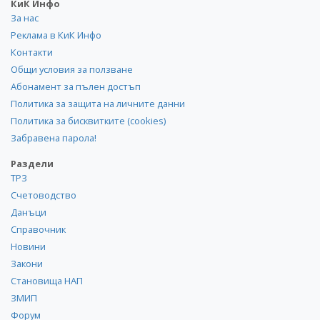
КиК Инфо
За нас
Реклама в КиК Инфо
Контакти
Общи условия за ползване
Абонамент за пълен достъп
Политика за защита на личните данни
Политика за бисквитките (cookies)
Забравена парола!
Раздели
ТРЗ
Счетоводство
Данъци
Справочник
Новини
Закони
Становища НАП
ЗМИП
Форум