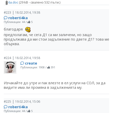
6а.doc
(29 kB - свалено 532 пъти.)
|
#223
18.02.2014, 19:38
roberti4ka
Публикации: 44
/
5
благодаря
предполагам, че сега Д1 са ми заличени, но защо
продължава да ми стои задължение по двете Д1? това ме
обърква.
|
#224
18.02.2014, 19:58
create
Публикации: 1908
/
391
Изчакайте до утре и пак влезте в ел услуги на СОЛ, за да
видите има ли промяна в задълженията му.
|
#225
19.02.2014, 15:06
roberti4ka
Публикации: 44
/
5