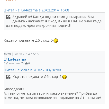
Цитат на: La4ezarna в 20.02.2014, 16:08
Здравейте! Как да подам само декларация 6 за
данъка - направих я с код 8 - но в НАП не знам къде
да я подам, чрез елекронния подпис!!!
Където подавате Д6 с код 5
|
#229
20.02.2014, 16:15
La4ezarna
Публикации: 7
/
0
Цитат на: dalila в 20.02.2014, 16:08
Където подавате Д6 с код 5
Благодаря!!!
А, тези отметки имат ли някакво значение? Трябва да
отметна, че няма основание за подаване на Д1 - така ли!