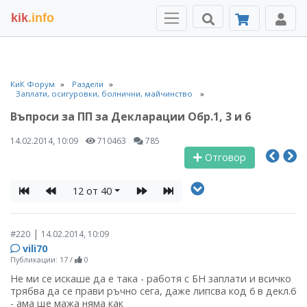
kik
.info
КиК Форум
Раздели
Заплати, осигуровки, болнични, майчинство
Въпроси за ПП за Декларации Обр.1, 3 и 6
14.02.2014, 10:09
710463
785
Отговор
12 от 40
|
#220
14.02.2014, 10:09
vili70
Публикации: 17
/
0
Не ми се искаше да е така - работя с БН заплати и всичко
трябва да се прави ръчно сега, даже липсва код 6 в декл.6
- ама ще мажа няма как