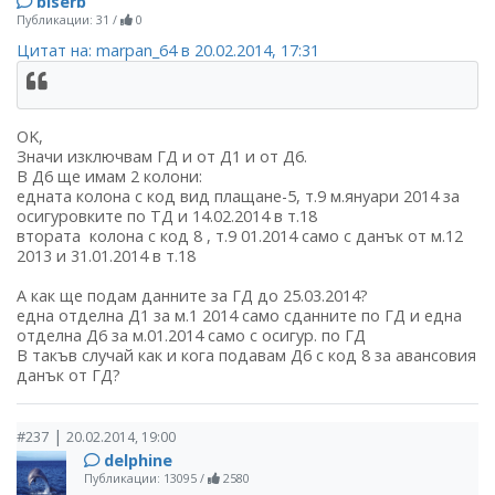
biserb
Публикации: 31
/
0
Цитат на: marpan_64 в 20.02.2014, 17:31
OK,
Значи изключвам ГД и от Д1 и от Д6.
В Д6 ще имам 2 колони:
едната колона с код вид плащане-5, т.9 м.януари 2014 за
осигуровките по ТД и 14.02.2014 в т.18
втората колона с код 8 , т.9 01.2014 само с данък от м.12
2013 и 31.01.2014 в т.18
А как ще подам данните за ГД до 25.03.2014?
една отделна Д1 за м.1 2014 само сданните по ГД и една
отделна Д6 за м.01.2014 само с осигур. по ГД
В такъв случай как и кога подавам Д6 с код 8 за авансовия
данък от ГД?
|
#237
20.02.2014, 19:00
delphine
Публикации: 13095
/
2580