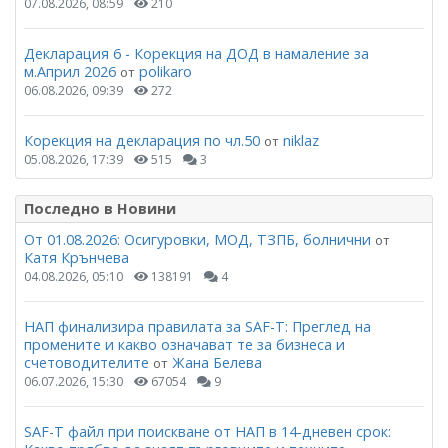
07.08.2026, 08:59
210
Декларация 6 - Корекция на ДОД в намаление за
м.Април 2026
polikaro
от
06.08.2026, 09:39
272
Корекция на декларация по чл.50
niklaz
от
05.08.2026, 17:39
515
3
Последно в Новини
От 01.08.2026: Осигуровки, МОД, ТЗПБ, болнични
от
Катя Крънчева
04.08.2026, 05:10
138191
4
НАП финализира правилата за SAF-T: Преглед на
промените и какво означават те за бизнеса и
счетоводителите
Жана Белева
от
06.07.2026, 15:30
67054
9
SAF-T файл при поискване от НАП в 14-дневен срок: