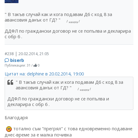
" В такъв случай как и кога подавам Д6 с код 8 за
авансовия данък от ГД? "
/
/
никога
ДДФЛ по граждански договор не се попълва и декларира
с обр 6 .
|
#238
20.02.2014, 21:05
biserb
Публикации: 31
/
0
Цитат на: delphine в 20.02.2014, 19:00
" В такъв случай как и кога подавам Д6 с код 8 за
авансовия данък от ГД? "
/
/
никога
ДДФЛ по граждански договор не се попълва и
декларира с обр 6 .
Благодаря
тотално съм "прегрял" с това едновременно подаване
днес-време за е малка почивка