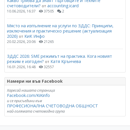
Какво трябва да знаят търговците и техните
счетоводители?
accounting.icard
от
10.06.2026, 16:37
37505
2
Място на изпълнение на услуги по ЗДДС: Принципи,
изключения и практическо решение (актуализация
2026)
КиК Инфо
от
20.02.2026, 20:06
21265
ЗДДС 2026: SME режимът на практика. Кога новият
режим е изгоден?
Катя Крънчева
от
16.01.2026, 16:48
32557
Намери ни във Facebook
Харесай нашата страница
Facebook.com/KiKinfo
и се присъедини към
ПРОФЕСИОНАЛНА СЧЕТОВОДНА ОБЩНОСТ
най-голямата счетоводна група