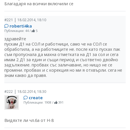
Благадаря на всички включили се
|
#221
18.02.2014, 18:10
roberti4ka
Публикации: 44
/
5
здравейте
пускам Д1 на СОЛ и работници, само че на СОЛ се
обработила, а на работниците не. после като пусках пак
съм пропуснала да махна отметката на Д1 за сол и сега
имам 2 Д1 за един и същи период и съответно двойно
задължение. пробвах със заличаване, но нищо не се
промени. пробвах и с корекция но ми я отхвърли. сега не
знам какво да правя.
|
#222
18.02.2014, 18:30
create
Публикации: 1908
/
391
Видяхте ли чл.6а от Н-8