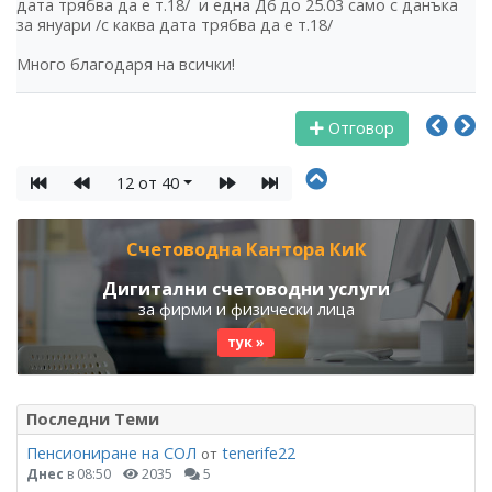
дата трябва да е т.18/ и една Д6 до 25.03 само с данъка
за януари /с каква дата трябва да е т.18/
Много благодаря на всички!
Отговор
12 от 40
Счетоводна Кантора КиК
Дигитални счетоводни услуги
за фирми и физически лица
тук »
Последни Теми
Пенсиониране на СОЛ
tenerife22
от
Днес
в 08:50
2035
5