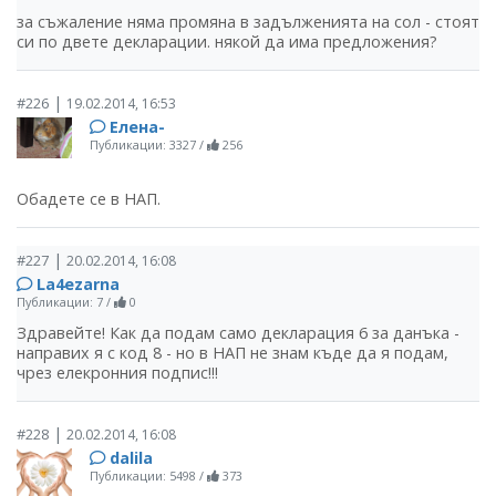
за съжаление няма промяна в задълженията на сол - стоят
си по двете декларации. някой да има предложения?
|
#226
19.02.2014, 16:53
Елена-
Публикации: 3327
/
256
Обадете се в НАП.
|
#227
20.02.2014, 16:08
La4ezarna
Публикации: 7
/
0
Здравейте! Как да подам само декларация 6 за данъка -
направих я с код 8 - но в НАП не знам къде да я подам,
чрез елекронния подпис!!!
|
#228
20.02.2014, 16:08
dalila
Публикации: 5498
/
373