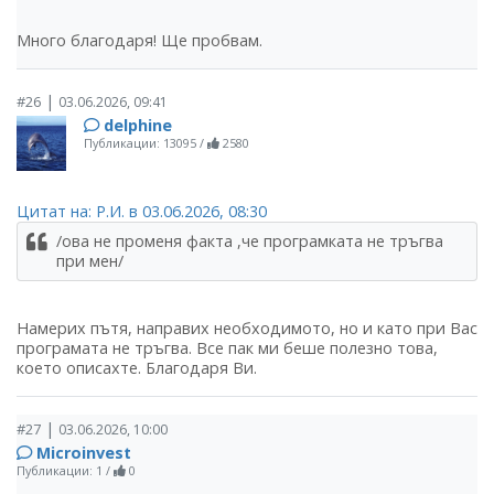
Много благодаря! Ще пробвам.
|
#26
03.06.2026, 09:41
delphine
Публикации: 13095
/
2580
Цитат на: Р.И. в 03.06.2026, 08:30
/ова не променя факта ,че програмката не тръгва
при мен/
Намерих пътя, направих необходимото, но и като при Вас
програмата не тръгва. Все пак ми беше полезно това,
което описахте. Благодаря Ви.
|
#27
03.06.2026, 10:00
Microinvest
Публикации: 1
/
0