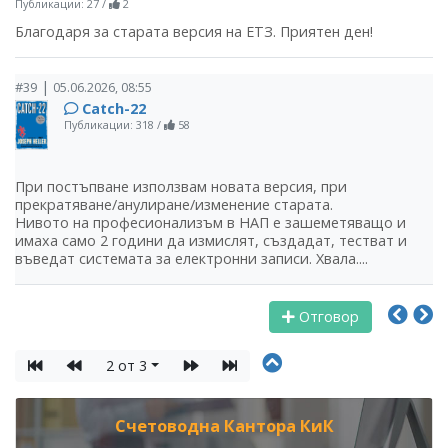
Публикации: 27
/
2
Благодаря за старата версия на ЕТЗ. Приятен ден!
|
#39
05.06.2026, 08:55
Catch-22
Публикации: 318
/
58
При постъпване използвам новата версия, при
прекратяване/анулиране/изменение старата.
Нивото на професионализъм в НАП е зашеметяващо и
имаха само 2 години да измислят, създадат, тестват и
въведат системата за електронни записи. Хвала....
Отговор
2 от 3
Счетоводна Кантора КиК