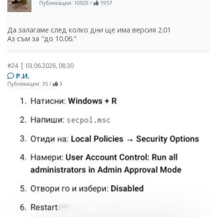
Публикации: 10929
/
1957
Да залагаме след колко дни ще има версия 2.01
Аз съм за "до 10.06."
|
#24
03.06.2026, 08:30
Р.И.
Публикации: 35
/
3