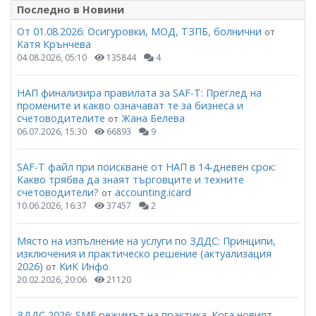
Последно в Новини
От 01.08.2026: Осигуровки, МОД, ТЗПБ, болнични
от
Катя Крънчева
04.08.2026, 05:10
135844
4
НАП финализира правилата за SAF-T: Преглед на
промените и какво означават те за бизнеса и
счетоводителите
Жана Белева
от
06.07.2026, 15:30
66893
9
SAF-T файл при поискване от НАП в 14-дневен срок:
Какво трябва да знаят търговците и техните
счетоводители?
accounting.icard
от
10.06.2026, 16:37
37457
2
Място на изпълнение на услуги по ЗДДС: Принципи,
изключения и практическо решение (актуализация
2026)
КиК Инфо
от
20.02.2026, 20:06
21120
ЗДДС 2026: SME режимът на практика. Кога новият