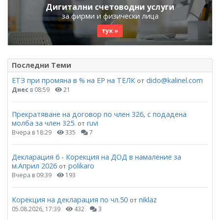
Дигитални счетоводни услуги
за фирми и физически лица
тук »
Последни Теми
ЕТЗ при промяна в % на ЕР на ТЕЛК
dido@kalinel.com
от
Днес
в 08:59
21
Прекратяване на договор по член 326, с подадена
молба за член 325.
ruvi
от
Вчера в 18:29
335
7
Декларация 6 - Корекция на ДОД в намаление за
м.Април 2026
polikaro
от
Вчера в 09:39
193
Корекция на декларация по чл.50
niklaz
от
05.08.2026, 17:39
432
3