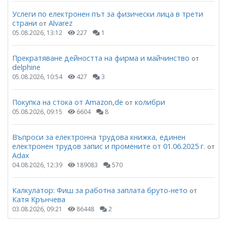
Услеги по електронен път за физически лица в трети
страни
Alvarez
от
05.08.2026, 13:12
227
1
Прекратяване дейността на фирма и майчинство
от
delphine
05.08.2026, 10:54
427
3
Покупка на стока от Amazon,de
колибри
от
05.08.2026, 09:15
6604
8
Въпроси за електронна трудова книжка, единен
електронен трудов запис и промените от 01.06.2025 г.
от
Adax
04.08.2026, 12:39
189083
570
Калкулатор: Фиш за работна заплата бруто-нето
от
Катя Крънчева
03.08.2026, 09:21
86448
2