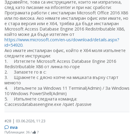
Здравейте, това са инструкциите, които ни изпратиха,
след като писахме на infocenter и при нас сработи:
Програмата работи с инсталиран Microsoft Office 2016 X86
или по-висока. Ако нямате инсталиран офис или имате, но
е стара версия или е X64, трябва да бъде инсталиран
Microsoft Access Database Engine 2016 Redistributable X86,
който може да бъде изтеглен от
https://www.microsoft.com/en-us/download/details.aspx?
id=54920.
Ако имате инсталиран офис, който е X64 моля изпълнете
следните инструкции:
1. Изтеглете Microsoft Access Database Engine 2016
Redistributable X86 от линка по-горе
2. Запазете го в c:
3. Щракнете с дясно копче на мишката върху старт
менюто
4. Изпълнете за Windows 11 Terminal(Admin) / За Windows
10 Windows PowerShell(Admin)
5. Изпълнете следната команда:
C:accessdatabaseengine.exe /quiet /passive
|
#28
03.06.2026, 11:23
nva
Публикации: 36
/
7