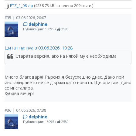
ETZ_1_08.zip
(4238.73 kB - свалено 209 пъти.)
|
#35
03.06.2026, 20:07
delphine
Публикации: 13095
/
2580
Цитат на: nva в 03.06.2026, 19:28
Старата версия, ако на някой му е необходима
Много благодаря! Търсих я безуспешно днес. Дано при
инсталирането не се държи като новата. Ще опитам. Дано
се инсталира.
Хубава вечер!
|
#36
04.06.2026, 07:38
delphine
Публикации: 13095
/
2580