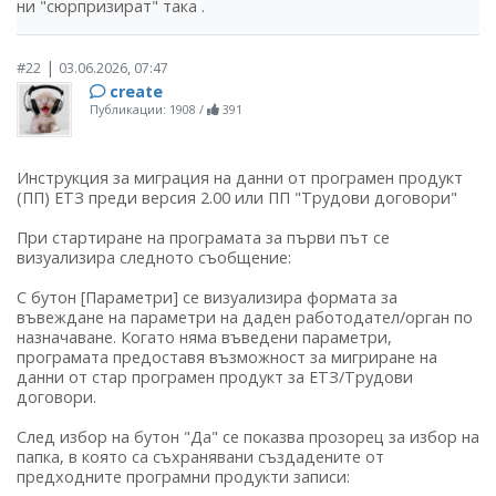
ни "сюрпризират" така .
|
#22
03.06.2026, 07:47
create
Публикации: 1908
/
391
Инструкция за миграция на данни от програмен продукт
(ПП) ЕТЗ преди версия 2.00 или ПП "Трудови договори"
При стартиране на програмата за първи път се
визуализира следното съобщение:
С бутон [Параметри] се визуализира формата за
въвеждане на параметри на даден работодател/орган по
назначаване. Когато няма въведени параметри,
програмата предоставя възможност за мигриране на
данни от стар програмен продукт за ЕТЗ/Трудови
договори.
След избор на бутон "Да" се показва прозорец за избор на
папка, в която са съхранявани създадените от
предходните програмни продукти записи: