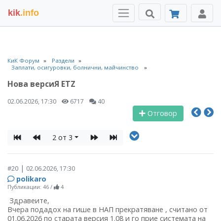
kik
.info
КиК Форум
Раздели
Заплати, осигуровки, болнични, майчинство
Нова версиЯ ETZ
02.06.2026, 17:30
6717
40
Отговор
2 от 3
|
#20
02.06.2026, 17:30
polikaro
Публикации: 46
/
4
Здравеите,
Вчера подадох на гише в НАП прекратяване , считано от
01.06.2026 по старата версия 1.08 и го прие системата на