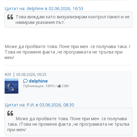
Цитат на: delphine в 02.06.2026, 16:53
Това виждам като визуализирам контрол панел и не
намирам указания път.
Може да пробвате това. Поне при мен се получава така. /
Това не променя факта ,че програмката не тръгва при
мен/
|
#25
03.06.2026, 09:25
delphine
Публикации: 13095
/
2580
Цитат на: Р.И. в 03.06.2026, 08:30
Може да пробвате това. Поне при мен се получава
така. /Това не променя факта ,че програмката не тръгва
при мен/