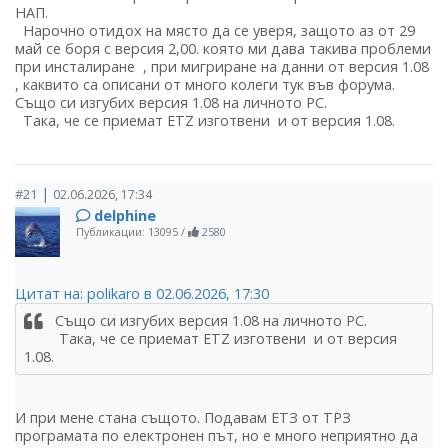
НАП.
Нарочно отидох на място да се уверя, защото аз от 29
май се боря с версия 2,00. която ми дава такива проблеми
при инсталиране , при мигриране на данни от версия 1.08
, каквито са описани от много колеги тук във форума.
Също си изгубих версия 1.08 на личното РС.
Така, че се приемат ЕТZ изготвени и от версия 1.08.
|
#21
02.06.2026, 17:34
delphine
Публикации: 13095
/
2580
Цитат на: polikaro в 02.06.2026, 17:30
Също си изгубих версия 1.08 на личното РС.
Така, че се приемат ЕТZ изготвени и от версия
1.08.
И при мене стана същото. Подавам ЕТЗ от ТРЗ
програмата по електронен път, но е много неприятно да