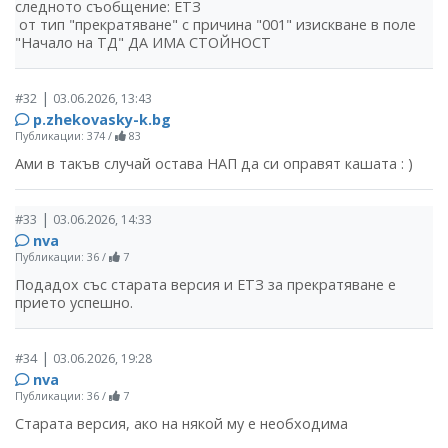
следното съобщение: ЕТЗ
от тип "прекратяване" с причина "001" изискване в поле
"Начало на ТД" ДА ИМА СТОЙНОСТ
|
#32
03.06.2026, 13:43
p.zhekovasky-k.bg
Публикации: 374
/
83
Ами в такъв случай остава НАП да си оправят кашата : )
|
#33
03.06.2026, 14:33
nva
Публикации: 36
/
7
Подадох със старата версия и ЕТЗ за прекратяване е
прието успешно.
|
#34
03.06.2026, 19:28
nva
Публикации: 36
/
7
Старата версия, ако на някой му е необходима