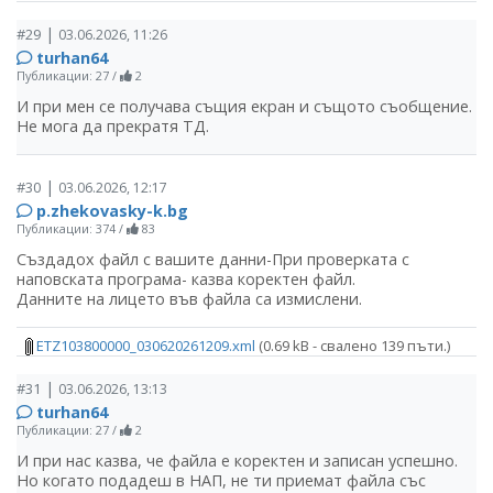
|
#29
03.06.2026, 11:26
turhan64
Публикации: 27
/
2
И при мен се получава същия екран и същото съобщение.
Не мога да прекратя ТД.
|
#30
03.06.2026, 12:17
p.zhekovasky-k.bg
Публикации: 374
/
83
Създадох файл с вашите данни-При проверката с
наповската програма- казва коректен файл.
Данните на лицето във файла са измислени.
ETZ103800000_030620261209.xml
(0.69 kB - свалено 139 пъти.)
|
#31
03.06.2026, 13:13
turhan64
Публикации: 27
/
2
И при нас казва, че файла е коректен и записан успешно.
Но когато подадеш в НАП, не ти приемат файла със