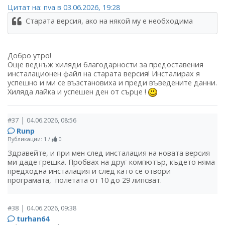
Цитат на: nva в 03.06.2026, 19:28
Старата версия, ако на някой му е необходима
Добро утро!
Още веднъж хиляди благодарности за предоставения
инсталационен файл на старата версия! Инсталирах я
успешно и ми се възстановиха и преди въведените данни.
Хиляда лайка и успешен ден от сърце !
|
#37
04.06.2026, 08:56
Runp
Публикации: 1
/
0
Здравейте, и при мен след инсталация на новата версия
ми даде грешка. Пробвах на друг компютър, където няма
предходна инсталация и след като се отвори
програмата, полетата от 10 до 29 липсват.
|
#38
04.06.2026, 09:38
turhan64