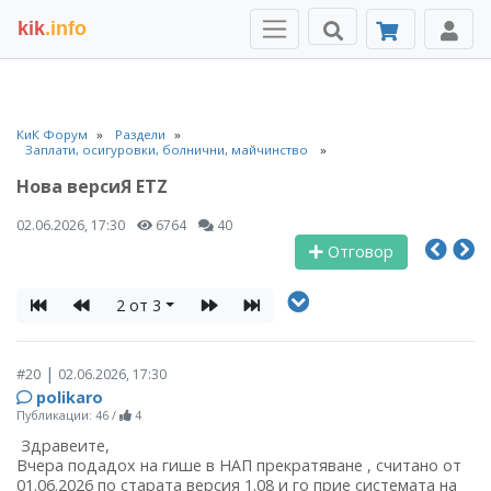
kik
.info
КиК Форум
Раздели
Заплати, осигуровки, болнични, майчинство
Нова версиЯ ETZ
02.06.2026, 17:30
6764
40
Отговор
2 от 3
|
#20
02.06.2026, 17:30
polikaro
Публикации: 46
/
4
Здравеите,
Вчера подадох на гише в НАП прекратяване , считано от
01.06.2026 по старата версия 1.08 и го прие системата на