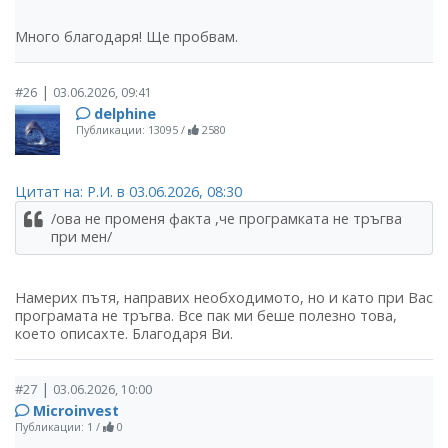
Много благодаря! Ще пробвам.
|
#26
03.06.2026, 09:41
delphine
Публикации: 13095
/
2580
Цитат на: Р.И. в 03.06.2026, 08:30
/ова не променя факта ,че програмката не тръгва
при мен/
Намерих пътя, направих необходимото, но и като при Вас
програмата не тръгва. Все пак ми беше полезно това,
което описахте. Благодаря Ви.
|
#27
03.06.2026, 10:00
Microinvest
Публикации: 1
/
0