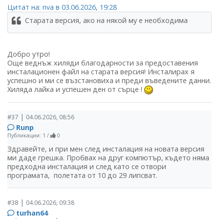
Цитат на: nva в 03.06.2026, 19:28
Старата версия, ако на някой му е необходима
Добро утро!
Още веднъж хиляди благодарности за предоставения
инсталационен файл на старата версия! Инсталирах я
успешно и ми се възстановиха и преди въведените данни.
Хиляда лайка и успешен ден от сърце !
|
#37
04.06.2026, 08:56
Runp
Публикации: 1
/
0
Здравейте, и при мен след инсталация на новата версия
ми даде грешка. Пробвах на друг компютър, където няма
предходна инсталация и след като се отвори
програмата, полетата от 10 до 29 липсват.
|
#38
04.06.2026, 09:38
turhan64