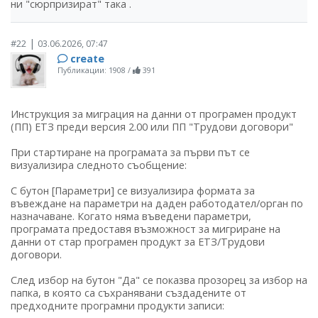
ни "сюрпризират" така .
|
#22
03.06.2026, 07:47
create
Публикации: 1908
/
391
Инструкция за миграция на данни от програмен продукт
(ПП) ЕТЗ преди версия 2.00 или ПП "Трудови договори"
При стартиране на програмата за първи път се
визуализира следното съобщение:
С бутон [Параметри] се визуализира формата за
въвеждане на параметри на даден работодател/орган по
назначаване. Когато няма въведени параметри,
програмата предоставя възможност за мигриране на
данни от стар програмен продукт за ЕТЗ/Трудови
договори.
След избор на бутон "Да" се показва прозорец за избор на
папка, в която са съхранявани създадените от
предходните програмни продукти записи: