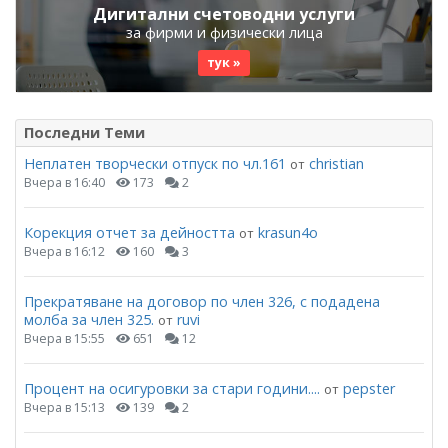
Дигитални счетоводни услуги
за фирми и физически лица
тук »
Последни Теми
Неплатен творчески отпуск по чл.161
christian
от
Вчера в 16:40
173
2
Корекция отчет за дейността
krasun4o
от
Вчера в 16:12
160
3
Прекратяване на договор по член 326, с подадена
молба за член 325.
ruvi
от
Вчера в 15:55
651
12
Процент на осигуровки за стари години....
pepster
от
Вчера в 15:13
139
2