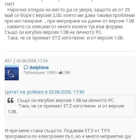
НАП.
Нарочно отидох на място да се уверя, защото аз от 29
май се боря с версия 2,00. която ми дава такива проблеми
при инсталиране , при мигриране на данни от версия 1.08
, каквито са описани от много колеги тук във форума.
Също си изгубих версия 1.08 на личното РС.
Така, че се приемат ЕТZ изготвени и от версия 1.08.
|
#21
02.06.2026, 17:34
delphine
Публикации: 13095
/
2580
Цитат на: polikaro в 02.06.2026, 17:30
Също си изгубих версия 1.08 на личното РС.
Така, че се приемат ЕТZ изготвени и от версия
1.08.
И при мене стана същото. Подавам ЕТЗ от ТРЗ
програмата по електронен път, но е много неприятно да