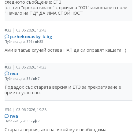
следното съобщение: ЕТЗ
от тип "прекратяване" с причина "001" изискване в поле
"Начало на ТД" ДА ИМА СТОЙНОСТ
|
#32
03.06.2026, 13:43
p.zhekovasky-k.bg
Публикации: 374
/
83
Ами в такъв случай остава НАП да си оправят кашата : )
|
#33
03.06.2026, 14:33
nva
Публикации: 36
/
7
Подадох със старата версия и ЕТЗ за прекратяване е
прието успешно.
|
#34
03.06.2026, 19:28
nva
Публикации: 36
/
7
Старата версия, ако на някой му е необходима