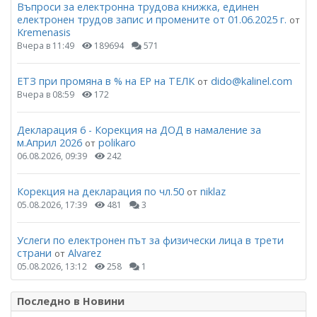
Въпроси за електронна трудова книжка, единен
електронен трудов запис и промените от 01.06.2025 г.
от
Kremenasis
Вчера в 11:49
189694
571
ЕТЗ при промяна в % на ЕР на ТЕЛК
dido@kalinel.com
от
Вчера в 08:59
172
Декларация 6 - Корекция на ДОД в намаление за
м.Април 2026
polikaro
от
06.08.2026, 09:39
242
Корекция на декларация по чл.50
niklaz
от
05.08.2026, 17:39
481
3
Услеги по електронен път за физически лица в трети
страни
Alvarez
от
05.08.2026, 13:12
258
1
Последно в Новини