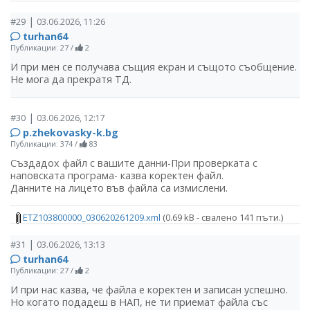
|
#29
03.06.2026, 11:26
turhan64
Публикации: 27
/
2
И при мен се получава същия екран и същото съобщение.
Не мога да прекратя ТД.
|
#30
03.06.2026, 12:17
p.zhekovasky-k.bg
Публикации: 374
/
83
Създадох файл с вашите данни-При проверката с
наповската програма- казва коректен файл.
Данните на лицето във файла са измислени.
ETZ103800000_030620261209.xml
(0.69 kB - свалено 141 пъти.)
|
#31
03.06.2026, 13:13
turhan64
Публикации: 27
/
2
И при нас казва, че файла е коректен и записан успешно.
Но когато подадеш в НАП, не ти приемат файла със