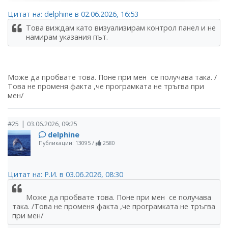
Цитат на: delphine в 02.06.2026, 16:53
Това виждам като визуализирам контрол панел и не
намирам указания път.
Може да пробвате това. Поне при мен се получава така. /
Това не променя факта ,че програмката не тръгва при
мен/
|
#25
03.06.2026, 09:25
delphine
Публикации: 13095
/
2580
Цитат на: Р.И. в 03.06.2026, 08:30
Може да пробвате това. Поне при мен се получава
така. /Това не променя факта ,че програмката не тръгва
при мен/