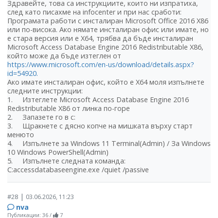
Здравейте, това са инструкциите, които ни изпратиха,
след като писахме на infocenter и при нас сработи:
Програмата работи с инсталиран Microsoft Office 2016 X86
или по-висока. Ако нямате инсталиран офис или имате, но
е стара версия или е X64, трябва да бъде инсталиран
Microsoft Access Database Engine 2016 Redistributable X86,
който може да бъде изтеглен от
https://www.microsoft.com/en-us/download/details.aspx?
id=54920.
Ако имате инсталиран офис, който е X64 моля изпълнете
следните инструкции:
1. Изтеглете Microsoft Access Database Engine 2016
Redistributable X86 от линка по-горе
2. Запазете го в c:
3. Щракнете с дясно копче на мишката върху старт
менюто
4. Изпълнете за Windows 11 Terminal(Admin) / За Windows
10 Windows PowerShell(Admin)
5. Изпълнете следната команда:
C:accessdatabaseengine.exe /quiet /passive
|
#28
03.06.2026, 11:23
nva
Публикации: 36
/
7