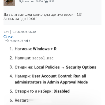
Публикации: 10930
/
1957
Да залагаме след колко дни ще има версия 2.01
Аз съм за "до 10.06."
|
#24
03.06.2026, 08:30
Р.И.
Публикации: 35
/
3