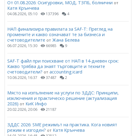
От 01.08.2026: Осигуровки, МОД, ТЗПБ, болнични
от
Катя Крънчева
04.08.2026, 05:10
137396
4
НАП финализира правилата за SAF-T: Преглед на
промените и какво означават те за бизнеса и
счетоводителите
Жана Белева
от
06.07.2026, 15:30
66985
9
SAF-T файл при поискване от НАП в 14-дневен срок:
Какво трябва да знаят търговците и техните
счетоводители?
accounting.icard
от
10.06.2026, 16:37
37487
2
Място на изпълнение на услуги по ЗДДС: Принципи,
изключения и практическо решение (актуализация
2026)
КиК Инфо
от
20.02.2026, 20:06
21187
ЗДДС 2026: SME режимът на практика. Кога новият
режим е изгоден?
Катя Крънчева
от
16.01.2026, 16:48
32512