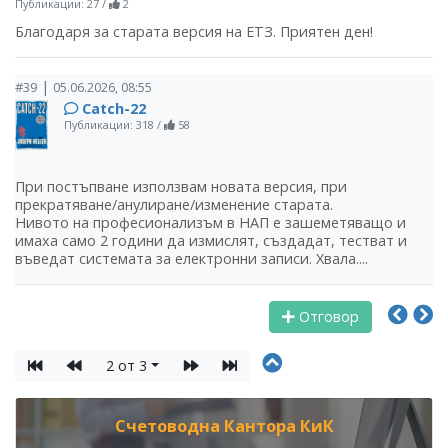
Публикации: 27
/
2
Благодаря за старата версия на ЕТЗ. Приятен ден!
|
#39
05.06.2026, 08:55
Catch-22
Публикации: 318
/
58
При постъпване използвам новата версия, при
прекратяване/анулиране/изменение старата.
Нивото на професионализъм в НАП е зашеметяващо и
имаха само 2 години да измислят, създадат, тестват и
въведат системата за електронни записи. Хвала....
Отговор
2 от 3
Счетоводна Кантора КиК