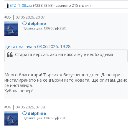
ETZ_1_08.zip
(4238.73 kB - свалено 215 пъти.)
|
#35
03.06.2026, 20:07
delphine
Публикации: 13095
/
2580
Цитат на: nva в 03.06.2026, 19:28
Старата версия, ако на някой му е необходима
Много благодаря! Търсих я безуспешно днес. Дано при
инсталирането не се държи като новата. Ще опитам. Дано
се инсталира.
Хубава вечер!
|
#36
04.06.2026, 07:38
delphine
Публикации: 13095
/
2580