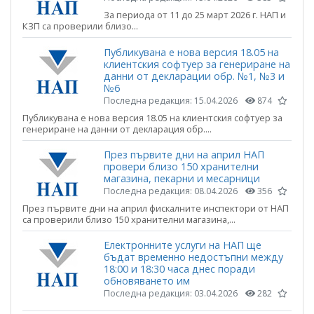
За периода от 11 до 25 март 2026 г. НАП и
КЗП са проверили близо...
Публикувана е нова версия 18.05 на
клиентския софтуер за генериране на
данни от декларации обр. №1, №3 и
№6
Последна редакция:
15.04.2026
874
Публикувана е нова версия 18.05 на клиентския софтуер за
генериране на данни от декларация обр....
През първите дни на април НАП
провери близо 150 хранителни
магазина, пекарни и месарници
Последна редакция:
08.04.2026
356
През първите дни на април фискалните инспектори от НАП
са проверили близо 150 хранителни магазина,...
Електронните услуги на НАП ще
бъдат временно недостъпни между
18:00 и 18:30 часа днес поради
обновяването им
Последна редакция:
03.04.2026
282