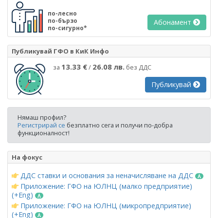
по-лесно
по-бързо
Абонамент
по-сигурно*
Публикувай ГФО в КиК Инфо
13.33 €
26.08 лв.
за
/
без ДДС
Публикувай
Нямаш профил?
Регистрирай се
безплатно сега и получи по-добра
функционалност!
На фокус
ДДС ставки и основания за неначисляване на ДДС
Приложение: ГФО на ЮЛНЦ (малко предприятие)
(+Eng)
Приложение: ГФО на ЮЛНЦ (микропредприятие)
(+Eng)