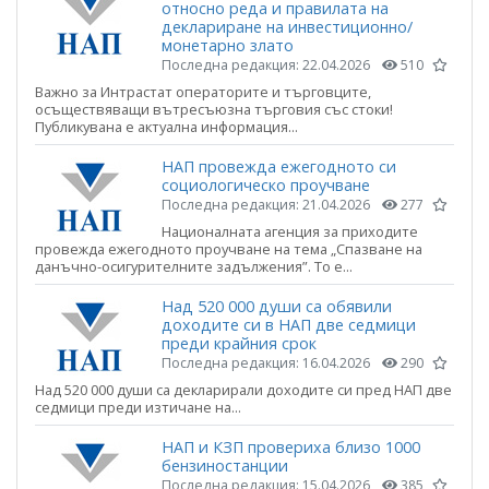
относно реда и правилата на
деклариране на инвестиционно/
монетарно злато
Последна редакция:
22.04.2026
510
Важно за Интрастат операторите и търговците,
осъществяващи вътресъюзна търговия със стоки!
Публикувана е актуална информация...
НАП провежда ежегодното си
социологическо проучване
Последна редакция:
21.04.2026
277
Националната агенция за приходите
провежда ежегодното проучване на тема „Спазване на
данъчно-осигурителните задължения”. То е...
Над 520 000 души са обявили
доходите си в НАП две седмици
преди крайния срок
Последна редакция:
16.04.2026
290
Над 520 000 души са декларирали доходите си пред НАП две
седмици преди изтичане на...
НАП и КЗП провериха близо 1000
бензиностанции
Последна редакция:
15.04.2026
385