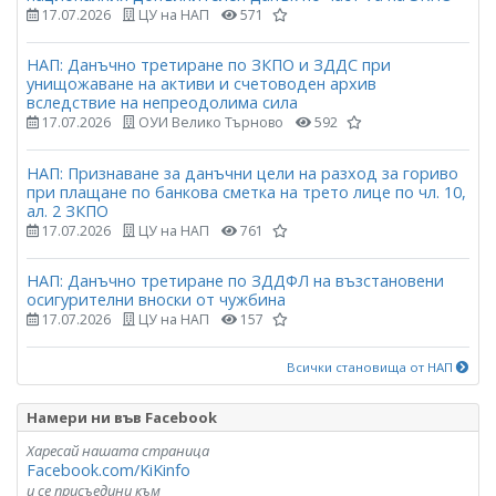
17.07.2026
ЦУ на НАП
571
НАП: Данъчно третиране по ЗКПО и ЗДДС при
унищожаване на активи и счетоводен архив
вследствие на непреодолима сила
17.07.2026
ОУИ Велико Търново
592
НАП: Признаване за данъчни цели на разход за гориво
при плащане по банкова сметка на трето лице по чл. 10,
ал. 2 ЗКПО
17.07.2026
ЦУ на НАП
761
НАП: Данъчно третиране по ЗДДФЛ на възстановени
осигурителни вноски от чужбина
17.07.2026
ЦУ на НАП
157
Всички становища от НАП
Намери ни във Facebook
Харесай нашата страница
Facebook.com/KiKinfo
и се присъедини към