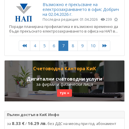
Възможно е прекъсване на
електрозахранването в офис Добрич
на 02.04.2026 г.
Последна редакция:
01.04.2026
239
Поради планирана профилактика е възможно временно да
бъде прекъснато електрозахранването в офиса на НАП в...
4
5
6
7
8
9
10
Счетоводна Кантора КиК
Дигитални счетоводни услуги
за фирми и физически лица
тук »
Пълен достъп в КиК Инфо
8.33 €
16.29 лв.
за
/
без ДДС на месец при год. абонамент