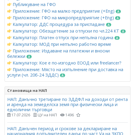
Публикуване на ГФО
Приложение: ГФО на малко предприятие (+Eng)
Приложение: ГФО на микропредприятие (+Eng)
Калкулатор: ДДС процедура за приспадане
Калкулатор: Обезщетение за отпуски по чл.224 КТ
Калкулатор: Платен отпуск при непълна година
Калкулатор: МОД при непълно работно време
Приложение: Издаване на платежни и вносни
бележки
Калкулатор: Кое е по-изгодно ЕООД или freelancer?
Приложение: Място на изпълнение при доставка на
услуги (чл. 20б-24 ЗДДС)
Становища на НАП
НАП: Данъчно третиране по ЗДДФЛ на доходи от рента
и аренда на земеделска земя при физически лица и
еднолични търговци
17.07.2026
ЦУ на НАП
1496
НАП: Данъчен период и срокове за деклариране на
националния допълнителен данък по част Vа на ЗКПО