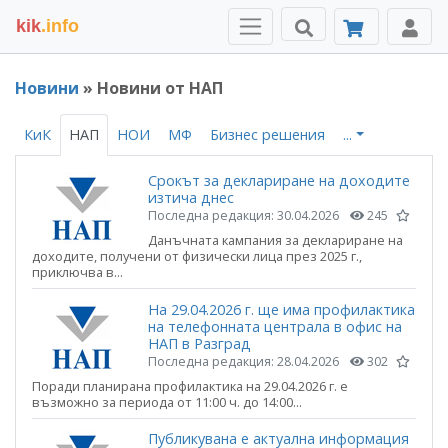
kik
.info
Новини
» Новини от НАП
КиК
НАП
НОИ
МФ
Бизнес решения
...
Срокът за деклариране на доходите
изтича днес
Последна редакция:
30.04.2026
245
Данъчната кампания за деклариране на
доходите, получени от физически лица през 2025 г.,
приключва в...
На 29.04.2026 г. ще има профилактика
на телефонната централа в офис на
НАП в Разград
Последна редакция:
28.04.2026
302
Поради планирана профилактика на 29.04.2026 г. е
възможно за периода от 11:00 ч. до 14:00...
Публикувана е актуална информация