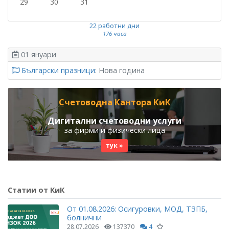
29
30
31
22 работни дни
176 часа
01 януари
Български празници
: Нова година
Счетоводна Кантора КиК
Дигитални счетоводни услуги
за фирми и физически лица
тук »
Статии от КиК
От 01.08.2026: Осигуровки, МОД, ТЗПБ,
болнични
28.07.2026
137370
4