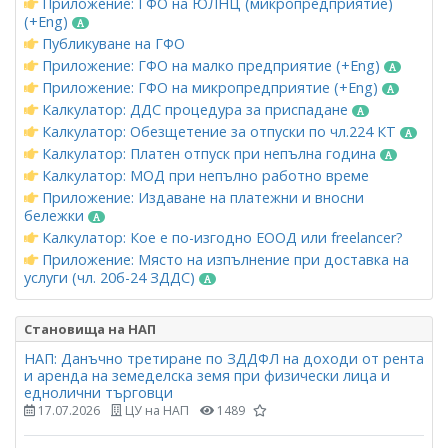
Приложение: ГФО на ЮЛНЦ (микропредприятие)
(+Eng)
Публикуване на ГФО
Приложение: ГФО на малко предприятие (+Eng)
Приложение: ГФО на микропредприятие (+Eng)
Калкулатор: ДДС процедура за приспадане
Калкулатор: Обезщетение за отпуски по чл.224 КТ
Калкулатор: Платен отпуск при непълна година
Калкулатор: МОД при непълно работно време
Приложение: Издаване на платежни и вносни
бележки
Калкулатор: Кое е по-изгодно ЕООД или freelancer?
Приложение: Място на изпълнение при доставка на
услуги (чл. 20б-24 ЗДДС)
Становища на НАП
НАП: Данъчно третиране по ЗДДФЛ на доходи от рента
и аренда на земеделска земя при физически лица и
еднолични търговци
17.07.2026
ЦУ на НАП
1489